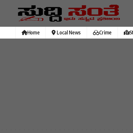
Home
Local News
Crime
S