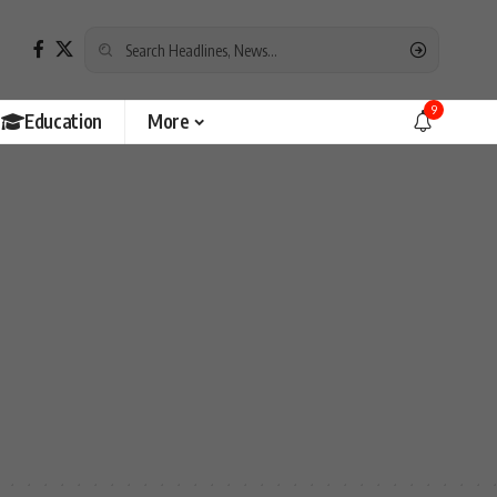
9
Education
More