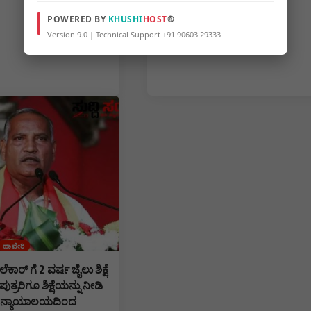
POWERED BY
KHUSHI
HOST
®
Version 9.0 | Technical Support +91 90603 29333
ಹಾವೇರಿ
ಾರ್ ಗೆ 2 ವರ್ಷ ಜೈಲು ಶಿಕ್ಷೆ
ತ್ರರಿಗೂ ಶಿಕ್ಷೆಯನ್ನು ನೀಡಿ
ಗಳ ನ್ಯಾಯಾಲಯದಿಂದ