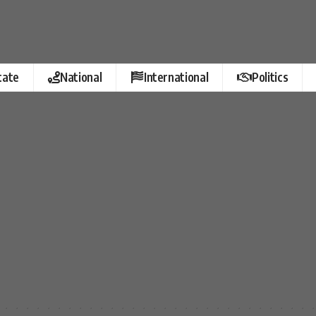
tate
National
International
Politics