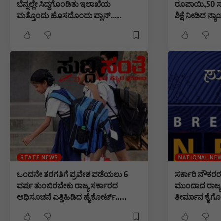
ಬೆನ್ನಲ್ಲೇ ಸಿದ್ದಗೊಂಡಿತು ಇಲಾಖೆಯ
ರೂಪಾಯಿ,50 
ಮತ್ತೊಂದು ಹೊಸದೊಂದು ಪ್ಲಾನ್…..
ಶಿಕ್ಷೆ ನೀಡಿದ 
STATE NEWS
NATIONAL NE
ಒಂದನೇ ತರಗತಿಗೆ ಪ್ರವೇಶ ಪಡೆಯಲು 6
ಸರ್ಕಾರಿ ನೌಕರರ ನ
ವರ್ಷ ತುಂಬಿರಬೇಕು ರಾಜ್ಯ ಸರ್ಕಾರದ
ಮುಂದಾದ ರಾಜ್ಯ ಸ
ಅಧಿಸೂಚನೆ ಎತ್ತಿಹಿಡಿದ ಹೈಕೋರ್ಟ್…..
ತೀರ್ಮಾನ ಕೈಗೊ