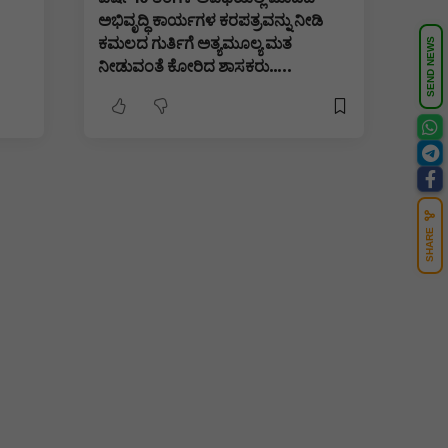
ಅಭಿವೃದ್ಧಿ ಕಾರ್ಯಗಳ ಕರಪತ್ರವನ್ನು ನೀಡಿ
ಕಮಲದ ಗುರ್ತಿಗೆ ಅತ್ಯಮೂಲ್ಯ ಮತ
SEND NEWS
ನೀಡುವಂತೆ ಕೋರಿದ ಶಾಸಕರು…..
SHARE