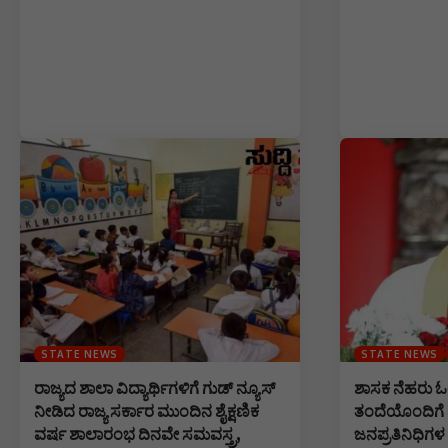
STATE NEWS
STATE NEWS
ರಾಜ್ಯದ ಶಾಲಾ ವಿದ್ಯಾರ್ಥಿಗಳಿಗೆ ಗುಡ್ ನ್ಯೂಸ್
ಶಾಸಕ ನೆಹರು ಓಲೆಕ
ನೀಡಿದ ರಾಜ್ಯ ಸರ್ಕಾರ ಮುಂದಿನ ಶೈಕ್ಷಣಿಕ
ತಂದೆಯೊಂದಿಗೆ ಪು
ವರ್ಷ ಶಾಲಾರಂಭ ದಿನವೇ ಸಮವಸ್ತ್ರ,
ಜನಪ್ರತಿನಿಧಿ