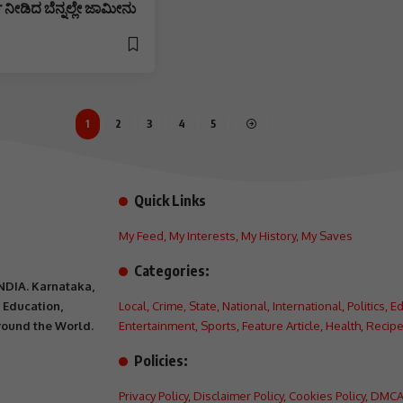
 ನೀಡಿದ ಬೆನ್ನಲ್ಲೇ ಜಾಮೀನು
1
2
3
4
5
Quick Links
My Feed
,
My Interests
,
My History
,
My Saves
Categories:
INDIA. Karnataka,
, Education,
Local
,
Crime
,
State
,
National
,
International
,
Politics
,
Ed
Around the World.
Entertainment
,
Sports
,
Feature Article
,
Health
,
Recipe
Policies:
Privacy Policy
,
Disclaimer Policy
,
Cookies Policy
,
DMCA 