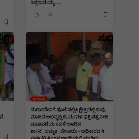
ಸಿದ್ದರಾಮಯ್ಯ…..
ಧಾರವಾಡ
ದುರ್ಗಾದೇವಿಗೆ ಪೂಜೆ ಸಲ್ಲಿಸಿ ಕ್ಷೇತ್ರದಲ್ಲಿ ತಾವು
ಗೆ
ಮಾಡಿದ ಅಭಿವೃದ್ದಿ ಕಾರ್ಯಗಳ ಭಿತ್ತಿ ಪತ್ರ ನೀಡಿ
ಚುನಾವಣೆಯ ಕಹಳೆ ಊದಿದ
ಶಾಸಕ_ಅಮೃತ_ದೇಸಾಯಿ – ಅಧಿಕಾರದ 4
ವರ್ಷ 10 ತಿಂಗಳ ಅವಧಿಯಲ್ಲಿ ಮಾಡಿದ