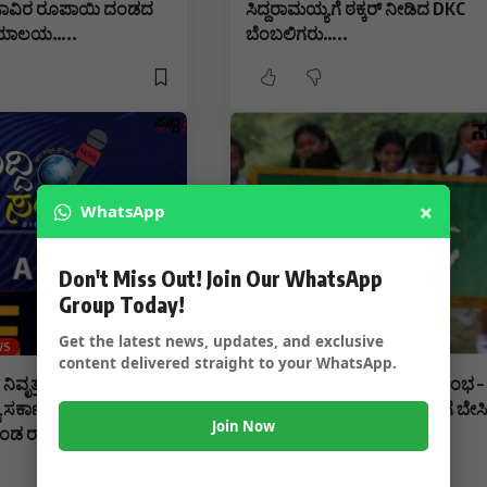
ಸಾವಿರ ರೂಪಾಯಿ ದಂಡದ
ಸಿದ್ದರಾಮಯ್ಯಗೆ ಠಕ್ಕರ್ ನೀಡಿದ DKC
ನ್ಯಾಯಾಲಯ…..
ಬೆಂಬಲಿಗರು…..
×
WhatsApp
Don't Miss Out! Join Our WhatsApp
Group Today!
Get the latest news, updates, and exclusive
WS
STATE NEWS
content delivered straight to your WhatsApp.
ಿವೃತ್ತ ವಯಸ್ಸು ಹೆಚ್ಚಳಕ್ಕೆ
ಮೇ 29 ರಿಂದ ಶೈಕ್ಷಣಿಕ ವರ್ಷ ಆರಂಭ –
ರ್ಕಾರ – 5 ವರ್ಷ ಹೆಚ್ಚಳಕ್ಕೆ
ಏಪ್ರೀಲ್ 11 ರಿಂದ ಮೇ 28 ರವರೆಗೆ ಬೇಸಿ
Join Now
ಂಡ ರಾಜ್ಯ ಸರ್ಕಾರ…..
ರಜೆ……