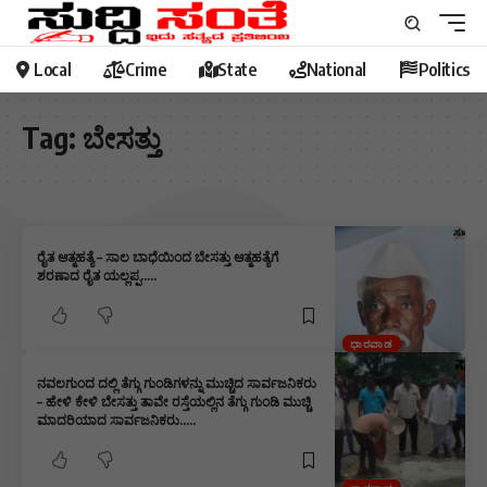
Local
Crime
State
National
Politics
Tag:
ಬೇಸತ್ತು
ರೈತ ಆತ್ಮಹತ್ಯೆ – ಸಾಲ ಬಾಧೆಯಿಂದ ಬೇಸತ್ತು ಆತ್ಮಹತ್ಯೆಗೆ
ಶರಣಾದ ರೈತ ಯಲ್ಲಪ್ಪ…..
ಧಾರವಾಡ
ನವಲಗುಂದ ದಲ್ಲಿ ತೆಗ್ಗು ಗುಂಡಿಗಳನ್ನು ಮುಚ್ಚಿದ ಸಾರ್ವಜನಿಕರು
– ಹೇಳಿ ಕೇಳಿ ಬೇಸತ್ತು ತಾವೇ ರಸ್ತೆಯಲ್ಲಿನ ತೆಗ್ಗು ಗುಂಡಿ ಮುಚ್ಚಿ
ಮಾದರಿಯಾದ ಸಾರ್ವಜನಿಕರು…..