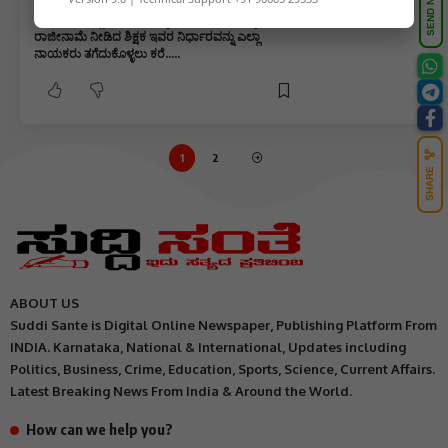
SEND NEWS
ವರ್ಗಾವಣೆಯಲ್ಲಿ ಶಿಕ್ಷಕರಿಗೆ ಅನ್ಯಾಯ ಬೇಸತ್ತು ಸಂಘಕ್ಕೆ
ರಾಜೀನಾಮೆ ನೀಡಿದ ಶಿಕ್ಷಕ ಇವರ ನಿರ್ಧಾರವನ್ನು ಎಲ್ಲಾ
ನಾಯಕರು ತಗೆದುಕೊಳ್ಳಲು ಕರೆ…..
1
2
SHARE
ABOUT US
Suddi Sante is Digital Online Newspaper, Publishing Platform From
INDIA. Karnataka, National & International, Updates including
Politics, Business, Crime, Education, Sports, Science, Current Affairs.
Latest Breaking News From India & Around the World.
How can we help you?