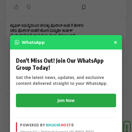
ಟ್ರಾಫಿಕ್ ಸಮಸ್ಯೆಯಿಂದ ಬೇಸತ್ತು ಪೊಲೀಸ್ ಠಾಣೆ ಗೆ ತೆರಳಿದ
UKG ಪೊಲೀಸ್ ಠಾಣೆಗೆ ಹೋಗಿ ವಿದ್ಯಾರ್ಥಿ ಕಾರ್ತಿಕ್
ಪೊಲೀಸರಿಗೆ ಪ್ರಶ್ನೆ ಮಾಡಿದ್ದೇನು ಗೊತ್ತಾ ವೈರಲ್ ಆಗಿದೆ
×
ಪೊಟೊ…..
WhatsApp
Don't Miss Out! Join Our WhatsApp
Group Today!
ಉಪನ್ಯಾಸಕಿ ರಾಜೀನಾಮೆ ವಿವಾದಿಂದ ಬೇಸತ್ತು ವೃತ್ತಿಗೆ
ರಾಜೀನಾಮೆ…..
Get the latest news, updates, and exclusive
content delivered straight to your WhatsApp.
Join Now
ಬ್ಯಾಹಟ್ಟಿಯಲ್ಲಿ ಪತ್ನಿ ಕಿರುಕುಳಕ್ಕೆ ಬೇಸತ್ತು ಪತಿ ಆತ್ಮಹತ್ಯೆ ನೇಣು
ಬಿಗಿದುಕೊಂಡು ಆತ್ಮಹತ್ಯೆ…..
POWERED BY
KHUSHI
HOST
®
Version 9.0 | Technical Support +91 90603 29333