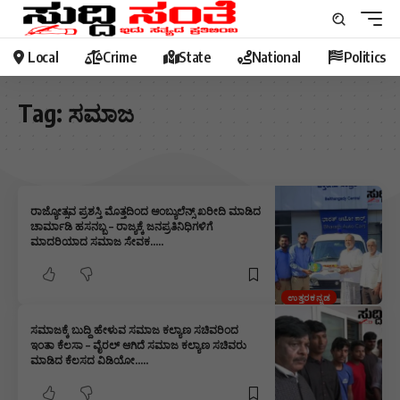
Local
Crime
State
National
Politics
Tag:
ಸಮಾಜ
ರಾಜ್ಯೋತ್ಸವ ಪ್ರಶಸ್ತಿ ಮೊತ್ತದಿಂದ ಆಂಬ್ಯುಲೆನ್ಸ್ ಖರೀದಿ ಮಾಡಿದ
ಚಾರ್ಮಾಡಿ ಹಸನಬ್ಬ – ರಾಜ್ಯಕ್ಕೆ ಜನಪ್ರತಿನಿಧಿಗಳಿಗೆ
ಮಾದರಿಯಾದ ಸಮಾಜ ಸೇವಕ…..
ಉತ್ತರಕನ್ನಡ
ಸಮಾಜಕ್ಕೆ ಬುದ್ದಿ ಹೇಳುವ ಸಮಾಜ ಕಲ್ಯಾಣ ಸಚಿವರಿಂದ
ಇಂತಾ ಕೆಲಸಾ – ವೈರಲ್ ಆಗಿದೆ ಸಮಾಜ ಕಲ್ಯಾಣ ಸಚಿವರು
ಮಾಡಿದ ಕೆಲಸದ ವಿಡಿಯೋ…..