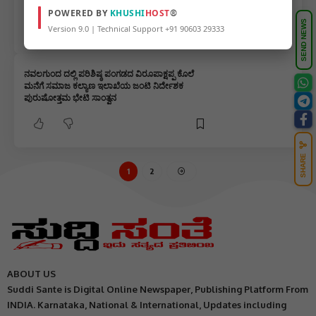
ನಾಗರಿಕ ಸಮಾಜ ತಲೆತಗ್ಗಿಸುವ ವಿಡಿಯೋ ವೈರಲ್…..
POWERED BY
KHUSHI
HOST
®
SEND NEWS
Version 9.0 | Technical Support +91 90603 29333
ನವಲಗುಂದ ದಲ್ಲಿ ಪರಿಶಿಷ್ಠ ಪಂಗಡದ ವಿರೂಪಾಕ್ಷಪ್ಪ ಕೊಲೆ
ಮನೆಗೆ ಸಮಾಜ ಕಲ್ಯಾಣ ಇಲಾಖೆಯ ಜಂಟಿ ನಿರ್ದೇಶಕ
ಪುರುಷೋತ್ತಮ ಭೇಟಿ ಸಾಂತ್ವನ
SHARE
1
2
ABOUT US
Suddi Sante is Digital Online Newspaper, Publishing Platform From
INDIA. Karnataka, National & International, Updates including