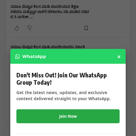
ಸಮಾಜ ಮೆಚ್ಚುವ ಕೆಲಸ ಮಾಡಿ ಮಾದರಿಯಾದ ಶಿಕ್ಷಣ
ಸಚಿವರು ಮತ್ತೊಬ್ಬರ ಬಾಳಿಗೆ ಬೆಳಕಾಗಲು ಸಹಿ ಮಾಡಿದ ಸಚಿವ
ಬಿ‌ ಸಿ ನಾಗೇಶ್…..
ಸಮಾಜ ಮೆಚ್ಚುವ ಕೆಲಸ ಮಾಡಿ ಮಾದರಿಯಾದರು ಸರ್ಕಾರಿ
ಶಾಲೆಯ ಶಿಕ್ಷಕರು – ಗ್ರಾಮಸ್ಥರ ನೆರವಿನೊಂದಿಗೆ ಸಾಮಾಜಿಕ
×
WhatsApp
ಜವಾಬ್ದಾರಿಯನ್ನು ತೋರಿಸಿಕೊಟ್ಟ ಶಿಕ್ಷಕರಿಗೊಂದು ಸಲಾಂ…..
Don't Miss Out! Join Our WhatsApp
Group Today!
R. ನಾರಾಯಣಸ್ವಾಮಿ ರವರಿಗೆ ವಿಶ್ವ ಮಾನವ ಕನ್ನಡ ಶತಶೃಂಗ
Get the latest news, updates, and exclusive
ಶಿಕ್ಷಣ ರತ್ನ ಪ್ರಶಸ್ತಿ ಮತ್ತು ಡಾ! K.R. ಶೈಲಜಾ ಸಮಾಜ ಸೇವಕಿ
ಚಿಂತಾಮಣಿ ರವರಿಗೆ ವಿಶ್ವ ಮಾನವ ಸಮಾಜ ಸೇವಾ ಕನ್ನಡ ರತ್ನ
content delivered straight to your WhatsApp.
ಪ್ರಶಸ್ತಿಗಳ ಪ್ರಧಾನ…..
Join Now
ಪಾಠ ಮಾಡುತ್ತಿರುವ ಶಿಕ್ಷಕನಿಗೆ ಶಾಲೆಯಲ್ಲಿ ಹೀಗೆ ಮಾಡೊದಾ