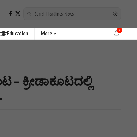
9
Education
More
ಟ – ಕ್ರೀಡಾಕೂಟದಲ್ಲಿ
.