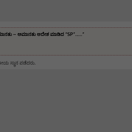
ಮಾನತು – ಅಮಾನತು ಆದೇಶ ಮಾಡಿದ “SP”…..”
ಿತೀಯ ಸ್ಥಾನ ಪಡೆದರು.