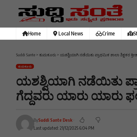
Home
Local News
Crime
S
Suddi Sante
>
ತುಮಕೂರು
>
ಯಶಶ್ವಿಯಾಗಿ ನಡೆಯಿತು ಪ್ರಾಥಮಿಕ ಶಾಲಾ ಶಿಕ್ಷಕರ ಕ್ರ
ತುಮಕೂರು
ಯಶಶ್ವಿಯಾಗಿ ನಡೆಯಿತು ಪ್ರಾ
ಗೆದ್ದವರು ಯಾರು ಯಾರು ಫಲ
By
Suddi Sante Desk
Last updated: 21/12/2025 6:04 PM