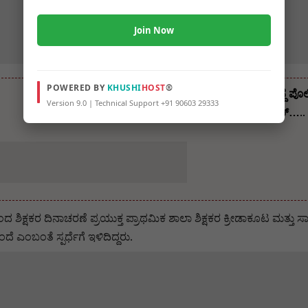
Join Now
POWERED BY
KHUSHI
HOST
®
ಲೋಕಾಯುಕ್ತ ಬಲೆಗೆ ಬಿದ್ದ ಪ
Version 9.0 | Technical Support +91 90603 29333
ತಗೆದುಕೊಳ್ಳುವಾಗ ಟ್ರ್ಯಾಪ್…..
 ಶಿಕ್ಷಕರ ದಿನಾಚರಣೆ ಪ್ರಯುಕ್ತ ಪ್ರಾಥಮಿಕ ಶಾಲಾ ಶಿಕ್ಷಕರ ಕ್ರೀಡಾಕೂಟ ಮತ್ತು ಸಾಂ
ೆ ಎಂಬಂತೆ ಸ್ಪರ್ಧೆಗೆ ಇಳಿದಿದ್ದರು.