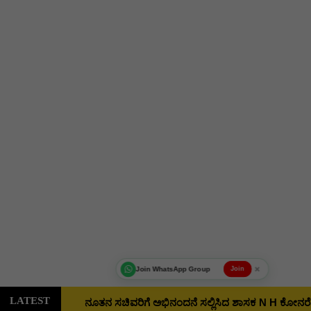
×
Join WhatsApp Group
Join
ನೂತನ ಸಚಿವರಿಗೆ ಅಭಿನಂದನೆ ಸಲ್ಲಿಸಿದ ಶಾಸಕ N H ಕೋನರೆಡ್ಡಿ 