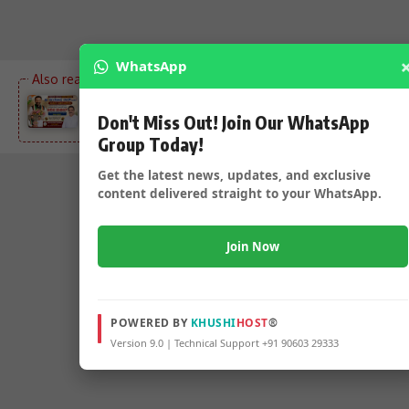
WhatsApp
ಸಚಿವ ಸಂತೋಷ ಲಾಡ್ ಗೆ ಅಭಿನಂದನೆ ಸಲ್ಲಿಸಿದ ಅನಿಲಕುಮಾರ್
Don't Miss Out! Join Our WhatsApp
ಪಾಟೀಲ್ – ಅಭಿನಂದನೆ ಸಲ್ಲಿಸಿ ಶುಭ ಹಾರೈಸಿದ ಜಿಲ್ಲಾಧ್ಯಕ್ಷರು…..
Group Today!
Get the latest news, updates, and exclusive
content delivered straight to your WhatsApp.
Join Now
POWERED BY
KHUSHI
HOST
®
Version 9.0 | Technical Support +91 90603 29333