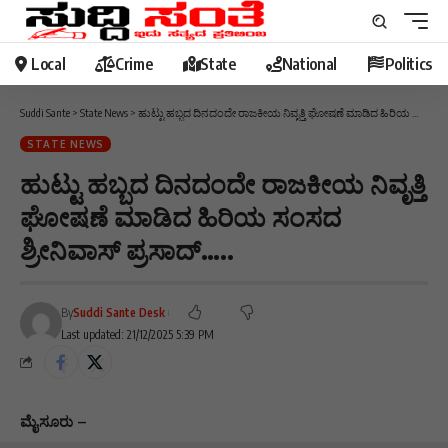
Local
Crime
State
National
Politics
Suddi Sante
>
State News
>
ಹುಟ್ಟು ಹಬ್ಬದ ದಿನದಂದೇ ರಾಜಕೀಯ ನಿವೃತ್ತಿ ಘೋಷಣೆ ಮಾಡಿದ ಹಿರಿಯ ಸಂಸದ ಶ್ರೀನಿವಾಸ್ ಪ್ರಸಾದ್…..
STATE NEWS
ಹುಟ್ಟು ಹಬ್ಬದ ದಿನದಂದೇ ರಾಜಕೀಯ ನಿವೃತ್ತಿ
ಘೋಷಣೆ ಮಾಡಿದ ಹಿರಿಯ ಸಂಸದ
ಶ್ರೀನಿವಾಸ್ ಪ್ರಸಾದ್…..
By
Suddi Sante Desk
Last updated: 21/12/2025 5:39 PM
ಮೈಸೂರು –