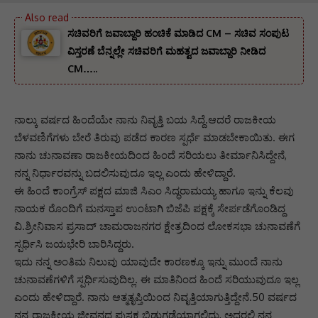
ಸಚಿವರಿಗೆ ಜವಾಬ್ದಾರಿ ಹಂಚಿಕೆ ಮಾಡಿದ CM – ಸಚಿವ ಸಂಪುಟ
ವಿಸ್ತರಣೆ ಬೆನ್ನಲ್ಲೇ ಸಚಿವರಿಗೆ ಮಹತ್ವದ ಜವಾಬ್ದಾರಿ ನೀಡಿದ
CM…..
ನಾಲ್ಕು ವರ್ಷದ ಹಿಂದೆಯೇ ನಾನು ನಿವೃತ್ತಿ ಬಯ ಸಿದ್ದೆ.ಆದರೆ ರಾಜಕೀಯ
ಬೆಳವಣಿಗೆಗಳು ಬೇರೆ ತಿರುವು ಪಡೆದ ಕಾರಣ ಸ್ಪರ್ಧೆ ಮಾಡಬೇಕಾಯಿತು. ಈಗ
ನಾನು ಚುನಾವಣಾ ರಾಜಕೀಯದಿಂದ ಹಿಂದೆ ಸರಿಯಲು ತೀರ್ಮಾನಿಸಿದ್ದೇನೆ,
ನನ್ನ ನಿರ್ಧಾರವನ್ನು ಬದಲಿಸುವುದೂ ಇಲ್ಲ ಎಂದು ಹೇಳಿದ್ದಾರೆ.
ಈ ಹಿಂದೆ ಕಾಂಗ್ರೆಸ್ ಪಕ್ಷದ ಮಾಜಿ ಸಿಎಂ ಸಿದ್ಧರಾಮಯ್ಯ ಹಾಗೂ ಇನ್ನು ಕೆಲವು
ನಾಯಕ ರೊಂದಿಗೆ ಮನಸ್ತಾಪ ಉಂಟಾಗಿ ಬಿಜೆಪಿ ಪಕ್ಷಕ್ಕೆ ಸೇರ್ಪಡೆಗೊಂಡಿದ್ದ
ವಿ.ಶ್ರೀನಿವಾಸ ಪ್ರಸಾದ್ ಚಾಮರಾಜನಗರ ಕ್ಷೇತ್ರದಿಂದ ಲೋಕಸಭಾ ಚುನಾವಣೆಗೆ
ಸ್ಪರ್ಧಿಸಿ ಜಯಭೇರಿ ಬಾರಿಸಿದ್ದರು.
ಇದು ನನ್ನ ಅಂತಿಮ ನಿಲುವು ಯಾವುದೇ ಕಾರಣಕ್ಕೂ ಇನ್ನು ಮುಂದೆ ನಾನು
ಚುನಾವಣೆಗಳಿಗೆ ಸ್ಪರ್ಧಿಸುವುದಿಲ್ಲ. ಈ‌ ಮಾತಿನಿಂದ ಹಿಂದೆ ಸರಿಯುವುದೂ ಇಲ್ಲ
ಎಂದು ಹೇಳಿದ್ದಾರೆ. ನಾನು ಆತ್ಮತೃಪ್ತಿಯಿಂದ ನಿವೃತ್ತಿಯಾಗುತ್ತಿದ್ದೇನೆ.50 ವರ್ಷದ
ನನ್ನ ರಾಜಕೀಯ ಜೀವನದ ಪುಸ್ತಕ ಬಿಡುಗಡೆಯಾಗಲಿದ್ದು, ಅದರಲ್ಲಿ ನನ್ನ