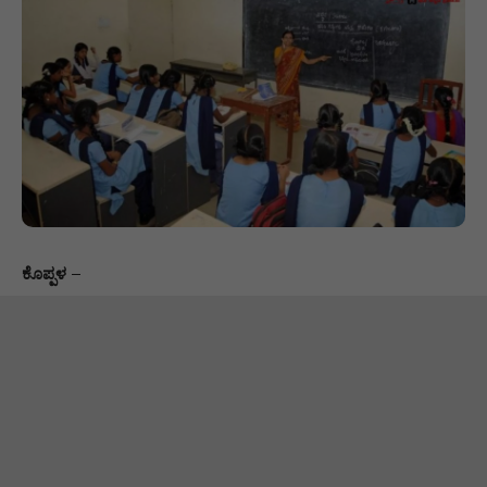
ಕೊಪ್ಪಳ
–