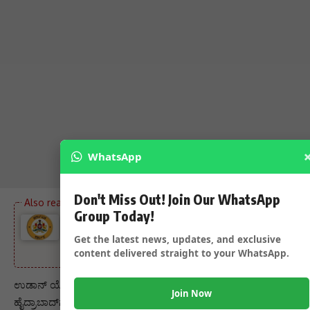
WhatsApp
Don't Miss Out! Join Our WhatsApp
Group Today!
ಸಚಿವರಿಗೆ ಜವಾಬ್ದಾರಿ ಹಂಚಿಕೆ ಮಾಡಿದ CM – ಸಚಿವ ಸಂಪುಟ
ವಿಸ್ತರಣೆ ಬೆನ್ನಲ್ಲೇ ಸಚಿವರಿಗೆ ಮಹತ್ವದ ಜವಾಬ್ದಾರಿ ನೀಡಿದ
Get the latest news, updates, and exclusive
CM…..
content delivered straight to your WhatsApp.
ಉಡಾನ್‌ ಯೋಜನೆಯಡಿ ರಿಯಾಯತಿ ಪ್ರಸ್ತುತ ಸಾಮಾನ್ಯ ವ್ಯಕ್ತಿಗಳು ಜಿಂದಾಲ್‌-
Join Now
ಹೈದ್ರಾಬಾದ್‌ಗೆ ವಿಮಾನದಲ್ಲಿ ಪ್ರವಾಸ ಮಾಡಬೇಕೆಂದರೆ ವಿಮಾನದಲ್ಲಿ ಓರ್ವ