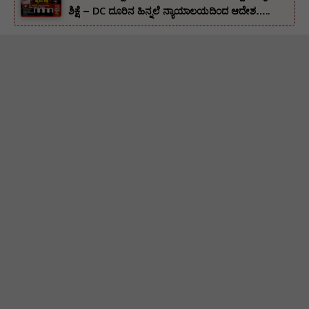
ಶಿಕ್ಷೆ – DC ದೂರಿನ ಹಿನ್ನಲೆ ನ್ಯಾಯಾಲಯದಿಂದ ಆದೇಶ…..