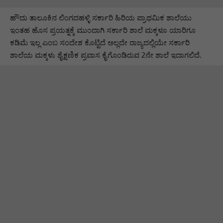
ಹೌದು ತಾಲೂಕಿನ ಲಿಂಗದಹಳ್ಳಿ ಸರ್ಕಾರಿ ಹಿರಿಯ ಪ್ರಾಥಮಿಕ ಶಾಲೆಯು
ಇಂತಹ ಹೊಸ ಪ್ರಯತ್ನಕ್ಕೆ ಮುಂದಾಗಿ ಸರ್ಕಾರಿ ಶಾಲೆ ಮಕ್ಕಳೂ ಯಾರಿಗೂ
ಕಡಿಮೆ ಇಲ್ಲ ಎಂಬ ಸಂದೇಶ ಕೊಟ್ಟಿದೆ ಅಲ್ಲದೇ ರಾಜ್ಯದಲ್ಲಿಯೇ ಸರ್ಕಾರಿ
ಶಾಲೆಯ ಮಕ್ಕಳು ಶೈಕ್ಷಣಿಕ ಪ್ರವಾಸ ಕೈಗೊಂಡಿರುವ 2ನೇ ಶಾಲೆ ಇದಾಗಲಿದೆ.