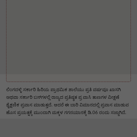
ಲಿಂಗದಳ್ಳಿ ಸರ್ಕಾರಿ ಹಿರಿಯ ಪ್ರಾಥಮಿಕ ಶಾಲೆಯು ಪ್ರತಿ ವರ್ಷವೂ ಖಾಸಗಿ
ಅಥವಾ ಸರ್ಕಾರಿ ಬಸ್‌ಗಳಲ್ಲಿ ರಾಜ್ಯದ ಪ್ರತಿಷ್ಠತ ಪ್ರ ವಾಸಿ ತಾಣಗಳ ವೀಕ್ಷಣೆ
ಶೈಕ್ಷಣಿಕ ಪ್ರವಾಸ ಮಾಡುತ್ತದೆ. ಆದರೆ ಈ ಬಾರಿ ವಿಮಾನದಲ್ಲಿ ಪ್ರವಾಸ ಮಾಡುವ
ಹೊಸ ಪ್ರಯತ್ನಕ್ಕೆ ಮುಂದಾಗಿ ಮಕ್ಕಳ ಗಗನಯಾನಕ್ಕೆ ಡಿ.06 ರಂದು ಸಜ್ಜಾಗಿದೆ.