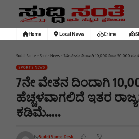
Home
Local News
Crime
S
Suddi Sante
>
Sports News
>
7ನೇ ವೇತನ ದಿಂದಾಗಿ 10,000 ರಿಂದ 50,000 ರವರೆಗ
SPORTS NEWS
7ನೇ ವೇತನ ದಿಂದಾಗಿ 10,0
ಹೆಚ್ಚಳವಾಗಲಿದೆ ಇತರ ರಾಜ್
ಕಡಿಮೆ…..
By
Suddi Sante Desk