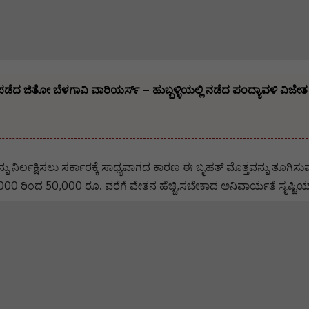
 ಪಡೆದ ಜಿತೋ ಬೆಳಗಾವಿ ವಾರಿಯರ್ಸ್ – ಹುಬ್ಬಳ್ಳಿಯಲ್ಲಿ ನಡೆದ ಪಂದ್ಯಾವಳಿ ವಿಜ
ು ನಿರ್ಲಕ್ಷಿಸಲು ಸರ್ಕಾರಕ್ಕೆ ಸಾಧ್ಯವಾಗದ ಕಾರಣ ಈ ಬೃಹತ್ ಮೊತ್ತವನ್ನು ತೂಗಿ
,000 ರಿಂದ 50,000 ರೂ. ವರೆಗೆ ವೇತನ ಹೆಚ್ಚಿ,ಸಬೇಕಾದ ಅನಿವಾರ್ಯತೆ ಸೃಷ್ಟಿಯಾ