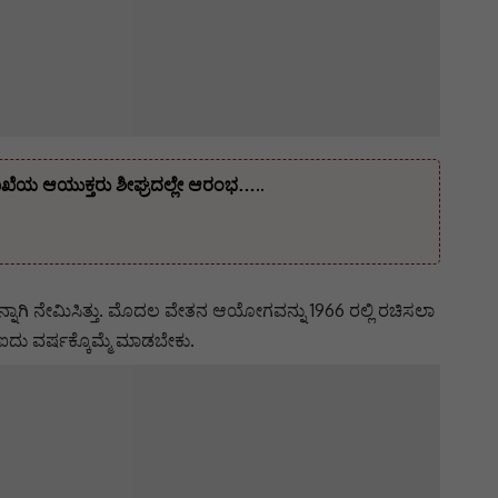
ಇಲಾಖೆಯ ಆಯುಕ್ತರು ಶೀಘ್ರದಲ್ಲೇ ಆರಂಭ…..
್ನಾಗಿ ನೇಮಿಸಿತ್ತು. ಮೊದಲ ವೇತನ ಆಯೋಗವನ್ನು 1966 ರಲ್ಲಿ ರಚಿಸಲಾ
ಐದು ವರ್ಷಕ್ಕೊಮ್ಮೆ ಮಾಡಬೇಕು.