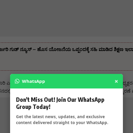
ೆ ಭರ್ಜರಿ ಗುಡ್ ನ್ಯೂಸ್ – ಹೊಸ ಯೋಜನೆಯ ಒಪ್ಪಂದಕ್ಕೆ ಸಹಿ ಮಾಡಿದ ಶಿಕ್ಷಣ 
×
WhatsApp
ಿಕಾರಿ ಎಂಆರ್ ಶ್ರೀನಿವಾಸ ಮೂರ್ತಿ ಅವರನ್ನು ಆರನೇ ವೇತನ ಆಯೋಗದ ಅಧ್ಯಕ್ಷರನ
್ಲಿ ಶೇ.29ರಷ್ಟು ವೇತನ ಪರಿಷ್ಕರಣೆಗೆ ಶಿಫಾರಸು ಮಾಡಿತ್ತು ವೇತನ ಪರಿಷ್ಕರಣೆ 
Don't Miss Out! Join Our WhatsApp
Group Today!
Get the latest news, updates, and exclusive
content delivered straight to your WhatsApp.