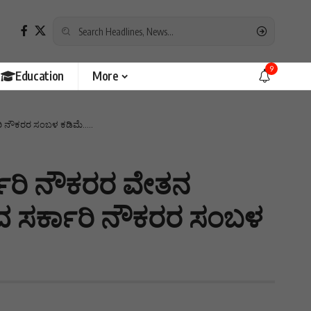
9
Education
More
ಾರಿ ನೌಕರರ ಸಂಬಳ ಕಡಿಮೆ…..
ಕಾರಿ ನೌಕರರ ವೇತನ
್ಯದ ಸರ್ಕಾರಿ ನೌಕರರ ಸಂಬಳ