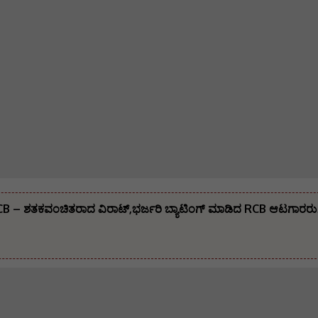
RCB – ಶತಕವಂಚಿತರಾದ ವಿರಾಟ್,ಭರ್ಜರಿ ಬ್ಯಾಟಿಂಗ್ ಮಾಡಿದ RCB ಆಟಗಾರರು