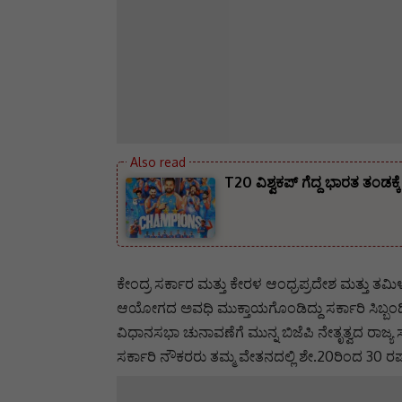
T20 ವಿಶ್ವಕಪ್ ಗೆದ್ದ ಭಾರತ ತಂ
ಕೇಂದ್ರ ಸರ್ಕಾರ ಮತ್ತು ಕೇರಳ ಆಂಧ್ರಪ್ರದೇಶ ಮತ್ತು ತ
ಆಯೋಗದ ಅವಧಿ ಮುಕ್ತಾಯಗೊಂಡಿದ್ದು ಸರ್ಕಾರಿ ಸಿಬ್ಬಂದಿಗಳ
ವಿಧಾನಸಭಾ ಚುನಾವಣೆಗೆ ಮುನ್ನ ಬಿಜೆಪಿ ನೇತೃತ್ವದ ರಾಜ
ಸರ್ಕಾರಿ ನೌಕರರು ತಮ್ಮ ವೇತನದಲ್ಲಿ ಶೇ.20ರಿಂದ 30 ರಷ್ಟು ಹೆ