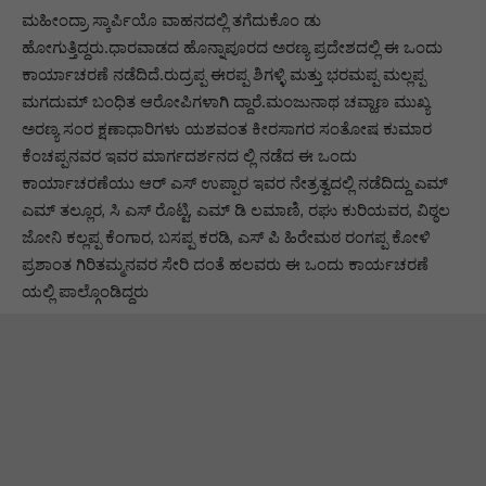
ಮಹೀಂದ್ರಾ ಸ್ಕಾರ್ಪಿಯೊ ವಾಹನದಲ್ಲಿ ತಗೆದುಕೊಂ ಡು
ಹೋಗುತ್ತಿದ್ದರು.ಧಾರವಾಡದ ಹೊನ್ನಾಪೂರದ ಅರಣ್ಯ ಪ್ರದೇಶದಲ್ಲಿ ಈ ಒಂದು
ಕಾರ್ಯಾಚರಣೆ ನಡೆದಿದೆ.ರುದ್ರಪ್ಪ ಈರಪ್ಪ ಶಿಗಳ್ಳಿ ಮತ್ತು ಭರಮಪ್ಪ ಮಲ್ಲಪ್ಪ
ಮಗದುಮ್ ಬಂಧಿತ ಆರೋಪಿಗಳಾಗಿ ದ್ದಾರೆ.ಮಂಜುನಾಥ ಚವ್ಹಾಣ ಮುಖ್ಯ
ಅರಣ್ಯ ಸಂರ ಕ್ಷಣಾಧಾರಿಗಳು ಯಶವಂತ ಕೀರಸಾಗರ ಸಂತೋಷ ಕುಮಾರ
ಕೆಂಚಪ್ಪನವರ ಇವರ ಮಾರ್ಗದರ್ಶನದ ಲ್ಲಿ ನಡೆದ ಈ ಒಂದು
ಕಾರ್ಯಾಚರಣೆಯು ಆರ್ ಎಸ್ ಉಪ್ಪಾರ ಇವರ ನೇತ್ರತ್ವದಲ್ಲಿ ನಡೆದಿದ್ದು ಎಮ್
ಎಮ್ ತಲ್ಲೂರ, ಸಿ ಎಸ್ ರೊಟ್ಟಿ, ಎಮ್ ಡಿ ಲಮಾಣಿ, ರಘು ಕುರಿಯವರ, ವಿಠ್ಠಲ
ಜೋನಿ ಕಲ್ಲಪ್ಪ ಕೆಂಗಾರ, ಬಸಪ್ಪ ಕರಡಿ, ಎಸ್ ಪಿ ಹಿರೇಮಠ ರಂಗಪ್ಪ ಕೋಳಿ
ಪ್ರಶಾಂತ ಗಿರಿತಮ್ಮನವರ ಸೇರಿ ದಂತೆ ಹಲವರು ಈ ಒಂದು ಕಾರ್ಯಚರಣೆ
ಯಲ್ಲಿ ಪಾಲ್ಗೊಂಡಿದ್ದರು