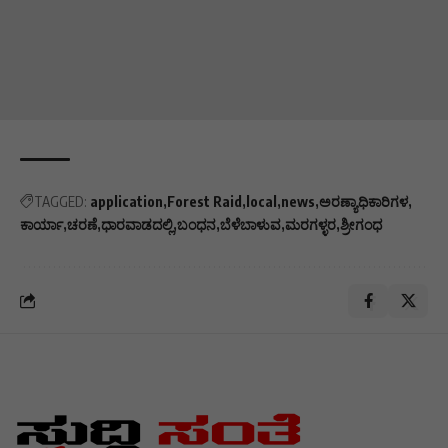
TAGGED:
application
Forest Raid
local
news
ಅರಣ್ಯಾಧಿಕಾರಿಗಳ
ಕಾರ್ಯಾ
ಚರಣೆ
ಧಾರವಾಡದಲ್ಲಿ
ಬಂಧನ
ಬೆಳೆಬಾಳುವ
ಮರಗಳ್ಳರ
ಶ್ರೀಗಂಧ