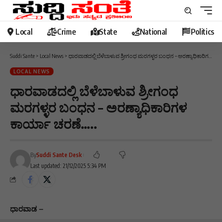
Local
Crime
State
National
Politics
Suddi Sante
>
Local News
>
ಧಾರವಾಡದಲ್ಲಿ ಬೆಳೆಬಾಳುವ ಶ್ರೀಗಂಧ ಮರಗಳ್ಳರ ಬಂಧನ – ಅರಣ್ಯಾಧಿಕಾರಿಗಳ ಕಾರ್ಯಾ ಚರಣೆ…..
LOCAL NEWS
ಧಾರವಾಡದಲ್ಲಿ ಬೆಳೆಬಾಳುವ ಶ್ರೀಗಂಧ
ಮರಗಳ್ಳರ ಬಂಧನ – ಅರಣ್ಯಾಧಿಕಾರಿಗಳ
ಕಾರ್ಯಾ ಚರಣೆ…..
By
Suddi Sante Desk
Last updated: 21/12/2025 5:34 PM
ಧಾರವಾಡ –