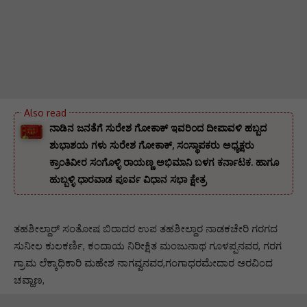
ನಾಡಿನ ಜನತೆಗೆ ಸುರೇಶ ಗೋಕಾಕ್ ಇವರಿಂದ ದೀಪಾವಳಿ ಹಬ್ಬದ
ಶುಭಾಶಯ ಗಳು ಸುರೇಶ ಗೋಕಾಕ್, ಸಂಸ್ಥಾಪಕರು ಅಧ್ಯಕ್ಷರು
ಕ್ರಾಂತಿವೀರ ಸಂಗೊಳ್ಳಿ ರಾಯಣ್ಣ ಅಭಿಮಾನಿ ಬಳಗ ಕರ್ನಾಟಕ. ‌ಹಾಗೂ
ಹುಬ್ಬಳ್ಳಿ ಧಾರವಾಡ ಪೂರ್ವ ವಿಧಾನ ಸಭಾ ಕ್ಷೇತ್ರ
ತಹಶೀಲ್ದಾರ್ ಸಂತೋಷ ಬಿರಾದರ ಉಪ ತಹಶೀಲ್ದಾರ ನಾಡಕಚೇರಿ ಗರಗದ
ಸುನೀಲ ಕುಲಕರ್ಣಿ, ಕಂದಾಯ ನಿರೀಕ್ಷಿತ ಮಂಜುನಾಥ ಗೂಳಪ್ಪನವರ, ಗರಗ
ಗ್ರಾಮ ಲೆಕ್ಕಾಧಿಕಾರಿ ಮಹೇಶ ನಾಗವ್ವನವರ,ಗಂಗಾಧರಮೇದಾರ ಅರವಿಂದ
ಚವ್ಹಾಣ,