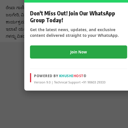
ರೇಖಾ ಗಾಣಿಗೇರ ಶೋಭಾ ಮಲಗುಂದ ನಬೀಸಾಬ ನದಾಫ್ ಮಂಜುನಾಥ
Don't Miss Out! Join Our WhatsApp
ಜಲಗೇರಿ, ವಿಶ್ವನಾಥ ನಂದಿಕೊಪ್ಪ ಸೇರಿದಂತೆ ಹಲವರು ಈ ಒಂದು
Group Today!
ಕಾರ್ಯಕ್ರಮದಲ್ಲಿ ಪಾಲ್ಗೊಂಡಿದ್ದಾರೆ. ಇವರೊಂದಿಗೆ ಆರೋಗ್ಯ ಮತ್ತು ಪೊಲೀಸ್
ಇಲಾಖೆ ಯವರು ಕೂಡಾ ಸಾಥ್ ನೀಡಿದ್ದಾರೆ ಇವರ ಸಹಕಾರದೊಂದಿಗೆ ಮಾಸ್ಕ್
Get the latest news, updates, and exclusive
content delivered straight to your WhatsApp.
ಗಳನ್ನು ವಿತರಣೆ ಮಾಡಲಾಯಿತು.
Join Now
POWERED BY
KHUSHI
HOST
®
Version 9.0 | Technical Support +91 90603 29333