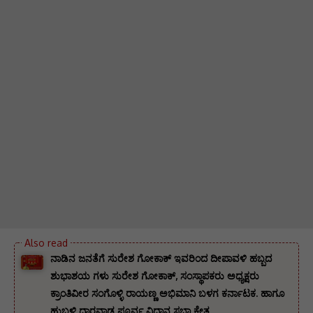
ನಾಡಿನ ಜನತೆಗೆ ಸುರೇಶ ಗೋಕಾಕ್ ಇವರಿಂದ ದೀಪಾವಳಿ ಹಬ್ಬದ
ಶುಭಾಶಯ ಗಳು ಸುರೇಶ ಗೋಕಾಕ್, ಸಂಸ್ಥಾಪಕರು ಅಧ್ಯಕ್ಷರು
ಕ್ರಾಂತಿವೀರ ಸಂಗೊಳ್ಳಿ ರಾಯಣ್ಣ ಅಭಿಮಾನಿ ಬಳಗ ಕರ್ನಾಟಕ. ‌ಹಾಗೂ
ಹುಬ್ಬಳ್ಳಿ ಧಾರವಾಡ ಪೂರ್ವ ವಿಧಾನ ಸಭಾ ಕ್ಷೇತ್ರ