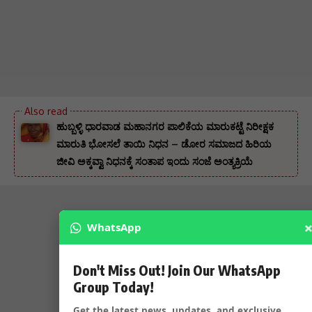
ಹುಬ್ಬಳ್ಳಿ ಧಾರವಾಡ ಮಹಾನಗರ ಪಾಲಿಕೆಯ ಮಾರುಕಟ್ಟೆ ನಿರೀಕ್ಷಕ
ಮಾರುತಿ ಭೋಸಲೆ ತಾಯಿ ನಿಧನ – ಡೋರ ಸಮಾಜದ ಹಿರಿಯ
ಜೀವಿ ಅಕ್ಕವ್ವಾ ನಿಧನಕ್ಕೆ ಸಂತಾಪ ಇಂದು ಸಂಜೆ ಅಂತ್ಯಕ್ರಿಯೆ
WhatsApp
Don't Miss Out! Join Our WhatsApp
Group Today!
Get the latest news, updates, and exclusive