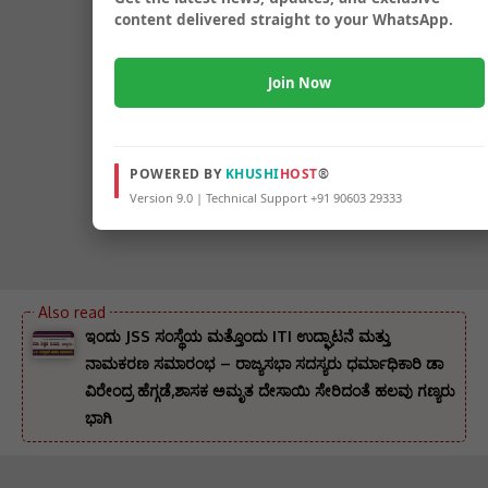
content delivered straight to your WhatsApp.
Join Now
POWERED BY
KHUSHI
HOST
®
Version 9.0 | Technical Support +91 90603 29333
ಇಂದು JSS ಸಂಸ್ಥೆಯ ಮತ್ತೊಂದು ITI ಉದ್ಘಾಟನೆ ಮತ್ತು
ನಾಮಕರಣ ಸಮಾರಂಭ – ರಾಜ್ಯಸಭಾ ಸದಸ್ಯರು ಧರ್ಮಾಧಿಕಾರಿ ಡಾ
ವಿರೇಂದ್ರ ಹೆಗ್ಗಡೆ,ಶಾಸಕ ಅಮೃತ ದೇಸಾಯಿ ಸೇರಿದಂತೆ ಹಲವು ಗಣ್ಯರು
ಭಾಗಿ