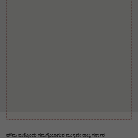
ಹೌದು ಮತ್ತೊಂದು ಸಮಸ್ಯೆಯಾಗುವ ಮುನ್ನವೇ ರಾಜ್ಯ ಸರ್ಕಾರ