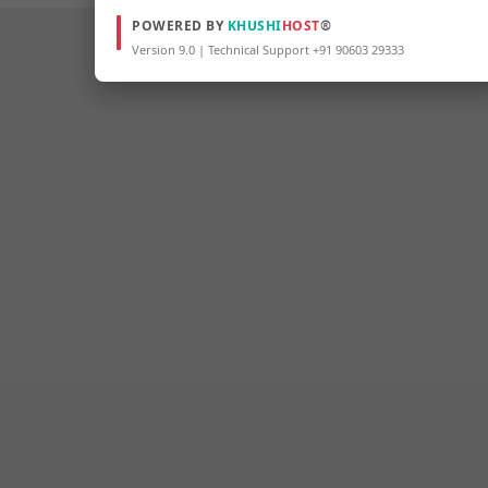
POWERED BY
KHUSHI
HOST
®
Version 9.0 | Technical Support +91 90603 29333