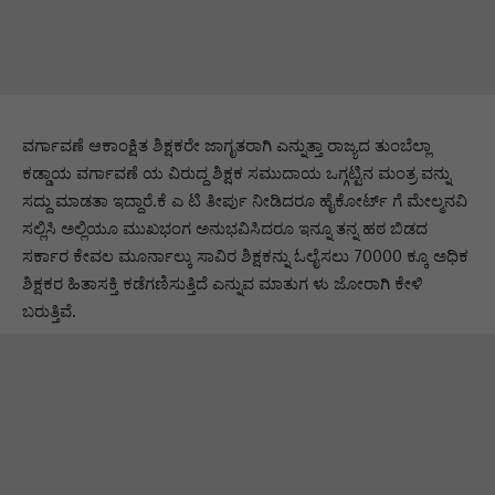
ವರ್ಗಾವಣೆ ಆಕಾಂಕ್ಷಿತ ಶಿಕ್ಷಕರೇ ಜಾಗೃತರಾಗಿ ಎನ್ನುತ್ತಾ ರಾಜ್ಯದ ತುಂಬೆಲ್ಲಾ
ಕಡ್ಡಾಯ ವರ್ಗಾವಣೆ ಯ ವಿರುದ್ದ ಶಿಕ್ಷಕ ಸಮುದಾಯ ಒಗ್ಗಟ್ಟಿನ ಮಂತ್ರ ವನ್ನು
ಸದ್ದು ಮಾಡತಾ ಇದ್ದಾರೆ.ಕೆ ಎ ಟಿ ತೀರ್ಪು ನೀಡಿದರೂ ಹೈಕೋರ್ಟ್ ಗೆ ಮೇಲ್ಮನವಿ
ಸಲ್ಲಿಸಿ ಅಲ್ಲಿಯೂ ಮುಖಭಂಗ ಅನುಭವಿಸಿದರೂ ಇನ್ನೂ ತನ್ನ ಹಠ ಬಿಡದ
ಸರ್ಕಾರ ಕೇವಲ ಮೂರ್ನಾಲ್ಕು ಸಾವಿರ ಶಿಕ್ಷಕನ್ನು ಓಲೈಸಲು 70000 ಕ್ಕೂ ಅಧಿಕ
ಶಿಕ್ಷಕರ ಹಿತಾಸಕ್ತಿ ಕಡೆಗಣಿಸುತ್ತಿದೆ ಎನ್ನುವ ಮಾತುಗ ಳು ಜೋರಾಗಿ ಕೇಳಿ
ಬರುತ್ತಿವೆ.