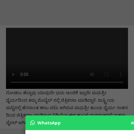
ನೋಡಲು ಹೆಬ್ಬಾವು ಯಾವುದೇ ಭಯ ಅಂಜಿಕೆ ಇಲ್ಲದೇ ಮಧುಶ್ರೀ
ಧೈರ್ಯದಿಂದ ತಮ್ಮ ಮೊಬೈಲ್ ನಲ್ಲಿ ಚಿತ್ರಿಕರಣ ಮಾಡಿದ್ದಾರೆ. ರಾಷ್ಟ್ರೀಯ
ಮಟ್ಟದಲ್ಲಿ ಹೆಸರಾಂತ ಈಜು ಪಟು ಆಗಿರುವ ಮಧುಶ್ರೀ ತುಂಬಾ ಧೈರ್ಯ ಸಾಹಸ
ದಿಂದ ಚಿತ್ರಿಕರಣ ಮಾಡಿರುವ ವಿಡಿಯೋ ಈಗ ಹುಬ್ಬಳ್ಳಿ ಧಾರವಾಡದಲ್ಲಿ ಸಾಕಷ್ಟು
WhatsApp
ವೈರಲ್ ಆಗಿದೆ.