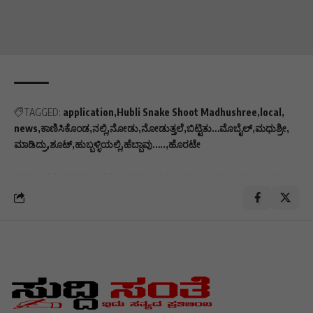
TAGGED:
application
Hubli Snake Shoot Madhushree
local
news
ಕಾಣಿಸಿಕೊಂಡ
ನಲ್ಲಿ
ನೋಡು
ನೋಡುತ್ತಲೆ
ಬಿಟ್ಟಿತು…ಮೊಬೈಲ್
ಮಧುಶ್ರೀ
ಮಾಡಿದ್ರು
ಶೂಟ್‌
ಹುಬ್ಬಳ್ಳಿಯಲ್ಲಿ
ಹೆಬ್ಬಾವು…..
ಹೊರಟೇ