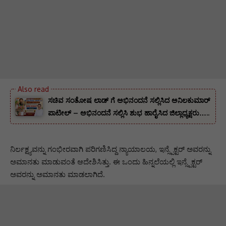
ಸಚಿವ ಸಂತೋಷ ಲಾಡ್ ಗೆ ಅಭಿನಂದನೆ ಸಲ್ಲಿಸಿದ ಅನಿಲಕುಮಾರ್
ಪಾಟೀಲ್ – ಅಭಿನಂದನೆ ಸಲ್ಲಿಸಿ ಶುಭ ಹಾರೈಸಿದ ಜಿಲ್ಲಾಧ್ಯಕ್ಷರು…..
ನಿರ್ಲಕ್ಷ್ಯವನ್ನು ಗಂಭೀರವಾಗಿ ಪರಿಗಣಿಸಿದ್ದ ನ್ಯಾಯಾಲಯ, ಇನ್ಸ್ಪೆಕ್ಟರ್ ಅವರನ್ನು
ಅಮಾನತು ಮಾಡುವಂತೆ ಆದೇಶಿಸಿತ್ತು. ಈ ಒಂದು ಹಿನ್ನಲೆಯಲ್ಲಿ ಇನ್ಸ್ಪೆಕ್ಟರ್
ಅವರನ್ನು ಅಮಾನತು ಮಾಡಲಾಗಿದೆ.