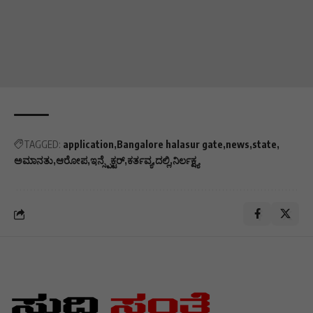
TAGGED:
application
Bangalore halasur gate
news
state
ಅಮಾನತು
ಆರೋಪ
ಇನ್ಸ್ಪೆಕ್ಟರ್
ಕರ್ತವ್ಯ
ದಲ್ಲಿ
ನಿರ್ಲಕ್ಷ್ಯ