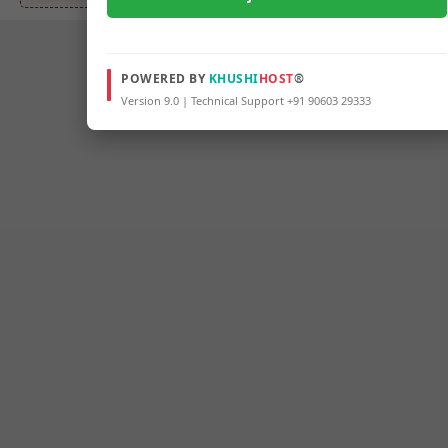
POWERED BY
KHUSHI
HOST
®
Version 9.0 | Technical Support +91 90603 29333