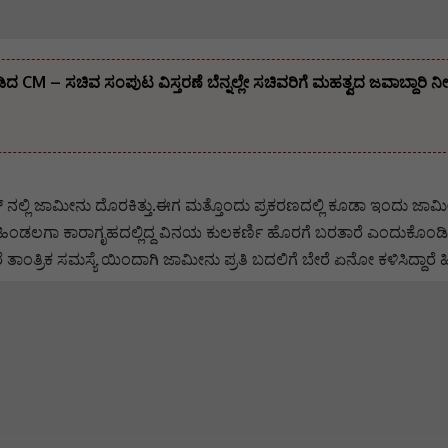
ಡಿದ CM – ಸಚಿವ ಸಂಪುಟ ವಿಸ್ತರಣೆ ಬೆನ್ನಲ್ಲೇ ಸಚಿವರಿಗೆ ಮಹತ್ವದ ಜವಾಬ್ದಾರಿ 
ನಲ್ಲಿ ಜಾಮೀನು ದೊರಕಿತ್ತು.ಈಗ ಮತ್ತೊಂದು ಪ್ರಕರಣದಲ್ಲಿ ಕೂಡಾ ಇಂದು ಜಾಮೀನು
ಯ ಹಿಂಡಲಗಾ ಕಾರಾಗೃಹದಲ್ಲಿದ್ದ ವಿನಯ ಕುಲಕರ್ಣಿ ಹೊರಗೆ ಬರತಾರೆ ಎಂದುಕೊಂಡ
ೆ ತಾಂತ್ರಿಕ ಸಮಸ್ಯೆ ಯಿಂದಾಗಿ ಜಾಮೀನು ಪ್ರತಿ ಬದಲಿಗೆ ಬೇರೆ ಏನೋ ಕಳಿಸಿದ್ದಾರೆ