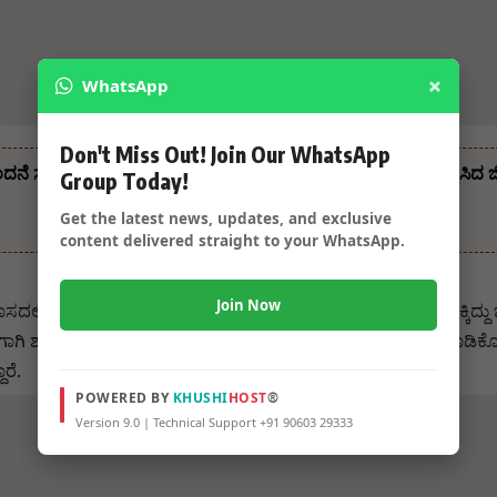
×
WhatsApp
Don't Miss Out! Join Our WhatsApp
 ಸಲ್ಲಿಸಿದ ಅನಿಲಕುಮಾರ್ ಪಾಟೀಲ್ – ಅಭಿನಂದನೆ ಸಲ್ಲಿಸಿ ಶುಭ ಹಾರೈಸಿದ ಜಿಲ್ಲ
Group Today!
Get the latest news, updates, and exclusive
content delivered straight to your WhatsApp.
Join Now
ದಲ್ಲಿದ್ದರು ಮಾಜಿ ಸಚಿವ ವಿನಯ ಕುಲಕರ್ಣಿ.ಇವತ್ತು ಏನೋ ಜಾಮೀನು ಸಿಕ್ಕಿದ್ದು ಬ
ಗಾಗಿ ಶನಿವಾರ ಹೊರಗೆ ಬರಲಿದ್ದಾರೆ ಎನ್ನಲಾಗಿದೆ.ಇನ್ನೂ ಇವರನ್ನು ಸ್ವಾಗತ ಮಾಡಿಕ
ೆ‌.
POWERED BY
KHUSHI
HOST
®
Version 9.0 | Technical Support +91 90603 29333