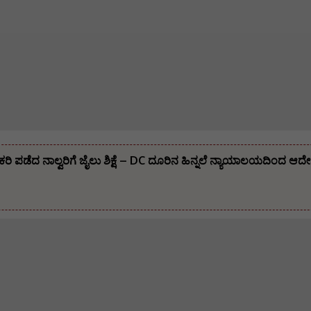
ೌಕರಿ ಪಡೆದ ನಾಲ್ವರಿಗೆ ಜೈಲು ಶಿಕ್ಷೆ – DC ದೂರಿನ ಹಿನ್ನಲೆ ನ್ಯಾಯಾಲಯದಿಂದ ಆದ