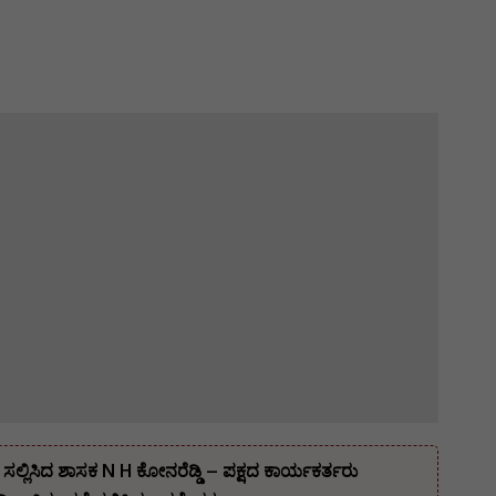
ಲ್ಲಿಸಿದ ಶಾಸಕ N H ಕೋನರೆಡ್ಡಿ – ಪಕ್ಷದ ಕಾರ್ಯಕರ್ತರು