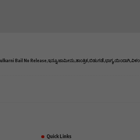
ulkarni Bail No Release
ಇನ್ನೂ
ಜಾಮೀನು
ತಾಂತ್ರಿಕ
ಬಿಡುಗಡೆ
ಭಾಗ್ಯ
ಯಿಂದಾಗಿ
ವಿಳ
Quick Links