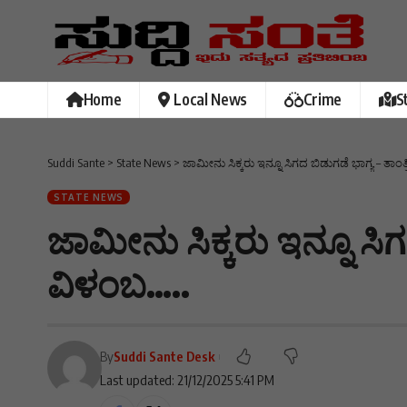
Home
Local News
Crime
S
Suddi Sante
>
State News
>
ಜಾಮೀನು ಸಿಕ್ಕರು ಇನ್ನೂ ಸಿಗದ ಬಿಡುಗಡೆ ಭಾಗ್ಯ – ತಾಂ
STATE NEWS
ಜಾಮೀನು ಸಿಕ್ಕರು ಇನ್ನೂ ಸಿಗ
ವಿಳಂಬ…..
By
Suddi Sante Desk
Last updated: 21/12/2025 5:41 PM