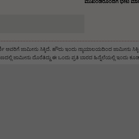
ಮುಖಂಡರೊಂದಿಗೆ ಭೇಟಿ ಮಾಡಿ
ಿ ಅವರಿಗೆ ಜಾಮೀನು ಸಿಕ್ಕಿದೆ‌. ಹೌದು ಇಂದು ನ್ಯಾಯಾಲಯದಿಂದ ಜಾಮೀನು ಸಿಕ್ಕಿದೆ
ದಲ್ಲಿ ಜಾಮೀನು ದೊರೆತಿದ್ದು ಈ ಒಂದು ಪ್ರತಿ ಬಾರದ ಹಿನ್ನೆಲೆಯಲ್ಲಿ ಇಂದು ಕೂಡ