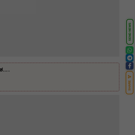
SEND NEWS
ೇಶ…..
SHARE