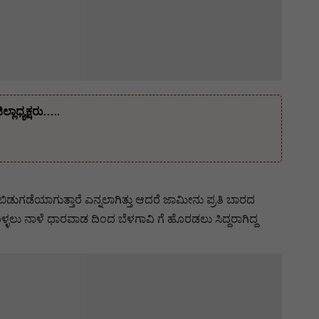
ಾಧ್ಯಕ್ಷರು…..
ಿಡುಗಡೆಯಾಗುತ್ತಾರೆ ಎನ್ನಲಾಗಿತ್ತು ಆದರೆ ಜಾಮೀನು ಪ್ರತಿ ಬಾರದ
ೊಳ್ಳಲು ನಾಳೆ ಧಾರವಾಡ ದಿಂದ ಬೆಳಗಾವಿ ಗೆ ಹೊರಡಲು ಸಿದ್ದರಾಗಿದ್ದ