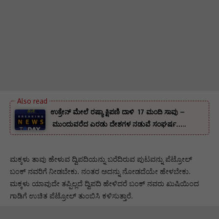
ಉಕ್ರೇನ್ ಮೇಲೆ ರಷ್ಯಾ ಕ್ಷಿಪಣಿ ದಾಳಿ 17 ಮಂದಿ ಸಾವು –
ಮುಂದುವರೆದ ಎರಡು ದೇಶಗಳ ನಡುವೆ ಸಂಘರ್ಷ…..
ಮಕ್ಕಳು ತಾವು ಹೇಳುವ ದ್ವಿಪದಿಯನ್ನು ಬರೆದಿರುವ ಪುಟವನ್ನು ಪೆಟ್ರೋಲ್
ಬಂಕ್ ನವರಿಗೆ ನೀಡಬೇಕು. ನಂತರ ಅದನ್ನು ನೋಡದೆಯೇ ಹೇಳಬೇಕು.
ಮಕ್ಕಳು ಯಾವುದೇ ತಪ್ಪಿಲ್ಲದೆ ದ್ವಿಪದಿ ಹೇಳಿದರೆ ಬಂಕ್ ನವರು ಖುಷಿಯಿಂದ
ಗಾಡಿಗೆ ಉಚಿತ ಪೆಟ್ರೋಲ್ ತುಂಬಿಸಿ ಕಳಿಸುತ್ತಾರೆ.