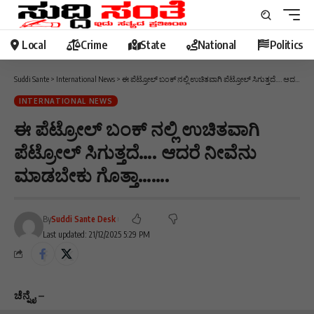
Local
Crime
State
National
Politics
Suddi Sante
>
International News
>
ಈ ಪೆಟ್ರೋಲ್ ಬಂಕ್ ನಲ್ಲಿ ಉಚಿತವಾಗಿ ಪೆಟ್ರೋಲ್ ಸಿಗುತ್ತದೆ…. ಆದರೆ ನೀವೆನು ಮಾಡಬೇಕು ಗೊತ್ತಾ…….
INTERNATIONAL NEWS
ಈ ಪೆಟ್ರೋಲ್ ಬಂಕ್ ನಲ್ಲಿ ಉಚಿತವಾಗಿ
ಪೆಟ್ರೋಲ್ ಸಿಗುತ್ತದೆ…. ಆದರೆ ನೀವೆನು
ಮಾಡಬೇಕು ಗೊತ್ತಾ…….
By
Suddi Sante Desk
Last updated: 21/12/2025 5:29 PM
ಚೆನ್ನೈ –