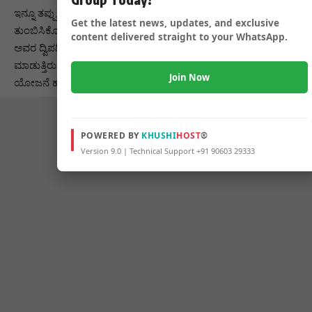
ಇನ್ನೂ ತಪ್ಪು ಹೇಳಿದ್ದಾದಲ್ಲಿ, ದುಡ್ಡು ಕೊಟ್ಟು ಪೆಟ್ರೋಲ್
Get the latest news, updates, and exclusive
ತುಂಬಿಸಿಕೊಳ್ಳಬಹುದು. ಎನೇ ಆಗಲಿ ಮಕ್ಕಳಿಗೆ ಹಿರಿಯ ಕವಿಯ ಬಗ್ಗೆ ಮತ್ತು
content delivered straight to your WhatsApp.
ಅವರ ದ್ವಿಪದಿಗಳ ಬಗ್ಗೆ ಈ ರೀತಿಯ ಒಂದು ವಿಶೇಷವಾದ ಆಂದೋಲನ
ಮಾಡುತ್ತಿರುವುದು ಮೆಚ್ಚುವಂತದ್ದು ದುಬಾರಿಯಾದ ಇಂದಿನ ದಿನಗಳಲ್ಲಿ ಇಂಥಹ
Join Now
ಯೋಜನೆ ಹಮ್ಮಿಕೊಂಡಿದ್ದು ಶ್ಲಾಘನೀಯ.
POWERED BY
KHUSHI
HOST
®
Version 9.0 | Technical Support +91 90603 29333