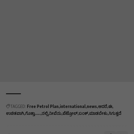
TAGGED:
Free Petrol Plan
international
news
ಆದರೆ
ಈ
ಉಚಿತವಾಗಿ
ಗೊತ್ತಾ…..
ನಲ್ಲಿ
ನೀವೆನು
ಪೆಟ್ರೋಲ್
ಬಂಕ್
ಮಾಡಬೇಕು
ಸಿಗುತ್ತದೆ