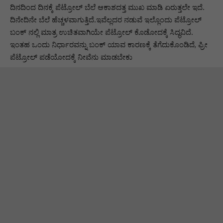
ದಿನದಿಂದ ದಿನಕ್ಕೆ ಪೆಟ್ರೋಲ್ ಬೆಲೆ ಆಕಾಶದತ್ತ ಮುಖ ಮಾಡಿ ಏರುತ್ತಲೇ ಇದೆ‌.
ದಿನೇದಿನೇ ಬೆಲೆ ಹೆಚ್ಚಳವಾಗುತ್ತಿದೆ.ಇವೆಲ್ಲದರ ನಡುವೆ ಇಲ್ಲೊಂದು ಪೆಟ್ರೋಲ್
ಬಂಕ್ ನಲ್ಲಿ ಮಾತ್ರ ಉಚಿತವಾಗಿಯೇ ಪೆಟ್ರೋಲ್ ಕೊಡೋದಕ್ಕೆ ಸಿದ್ಧವಿದೆ.
ಇಂತಹ ಒಂದು ನಿರ್ಧಾರವನ್ನು ಬಂಕ್ ಯಾವ ಕಾರಣಕ್ಕೆ ತೆಗೆದುಕೊಂಡಿದೆ, ಫ್ರೀ
ಪೆಟ್ರೋಲ್ ಪಡೆಯೋದಕ್ಕೆ ನೀವೆನು ಮಾಡಬೇಕು