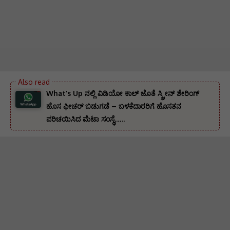
What’s Up ನಲ್ಲಿ ವಿಡಿಯೋ ಕಾಲ್ ಜೊತೆ ಸ್ಕ್ರೀನ್ ಶೇರಿಂಗ್
ಹೊಸ ಫೀಚರ್ ಬಿಡುಗಡೆ – ಬಳಕೆದಾರರಿಗೆ ಹೊಸತನ
ಪರಿಚಯಿಸಿದ ಮೆಟಾ ಸಂಸ್ಥೆ…..