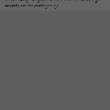
ಹೇಳಿದರೆ ಒಂದು ಲೀಟರ್ ಪೆಟ್ರೋಲ್ ಫ್ರೀ.