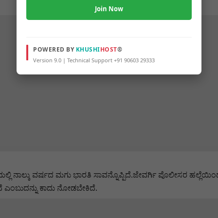
Join Now
POWERED BY
KHUSHI
HOST
®
Version 9.0 | Technical Support +91 90603 29333
ಿಲ್ಲಾಸ್ಪತ್ರೆಯಲ್ಲಿ ನಾಲ್ಕು ವರ್ಷದ ಮಗು ಭಾರತಿ ಸಾವನ್ನೊಪ್ಪಿದೆ.ಜೇವರ್ಗಿ ಪೊಲೀ
ೆ ಎಂಬುದನ್ನು ಕಾದು ನೋಡಬೇಕಿದೆ.