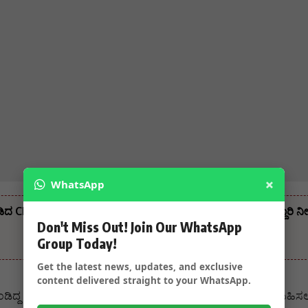
×
WhatsApp
ಡಿದ CM – ಸಚಿವ ಸಂಪುಟ ವಿಸ್ತರಣೆ ಬೆನ್ನಲ್ಲೇ ಸಚಿವರಿಗೆ ಮಹತ್ವದ ಜವಾಬ್ದಾರಿ 
Don't Miss Out! Join Our WhatsApp
Group Today!
Get the latest news, updates, and exclusive
content delivered straight to your WhatsApp.
 ಮಗುವನ್ನೂ ಸಹ ತಾಯಿಯೊಂದಿಗೆ ಕಲ್ಬುರ್ಗಿ ಕೇಂದ್ರ ಕಾರಾಗೃಹಕ್ಕೆ ಕಳುಹಿಸಲಾಯಿತ್