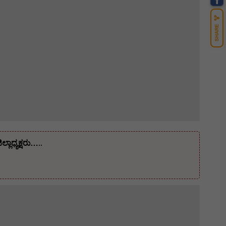
SHARE
ಾಧ್ಯಕ್ಷರು…..