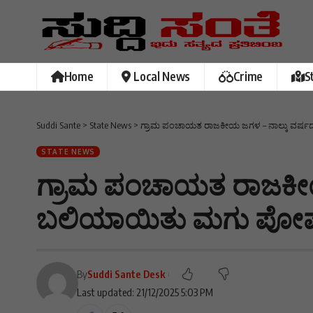
Home
Local News
Crime
S
Suddi Sante
>
State News
>
ಗ್ರಾಮ ಪಂಚಾಯತ ರಾಜಕೀಯ ಜಗಳ – ನಾಲ್ಕು ವರ
STATE NEWS
ಗ್ರಾಮ ಪಂಚಾಯತ ರಾಜಕೀಯ
ಬಲಿಯಾಯಿತು ಮಗು ಪ
By
Suddi Sante Desk
Last updated: 21/12/2025 5:03 PM