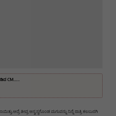
ನೀಡಿದ CM…..
ತು.ಆದ್ರೆ ತೀವ್ರ ಅಸ್ವಸ್ಥಗೊಂಡ ಮಗುವನ್ನು ನಿನ್ನೆ ರಾತ್ರಿ ಕಲಬುರಗಿ