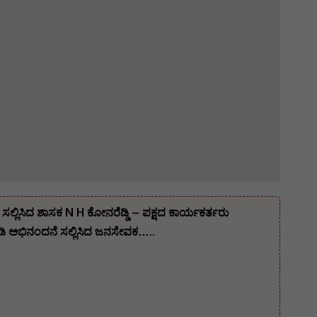
ಲ್ಲಿಸಿದ ಶಾಸಕ N H ಕೋನರೆಡ್ಡಿ – ಪಕ್ಷದ ಕಾರ್ಯಕರ್ತರು
 ಅಭಿನಂದನೆ ಸಲ್ಲಿಸಿದ ಜನಸೇವಕ…..