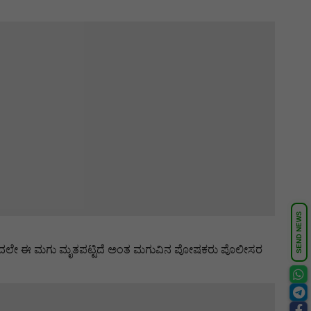
SEND NEWS
ಸರ ಹಲ್ಲೆಯಿಂದಲೇ ಈ ಮಗು ಮೃತಪಟ್ಟಿದೆ ಅಂತ ಮಗುವಿನ ಪೋಷಕರು ಪೊಲೀಸರ