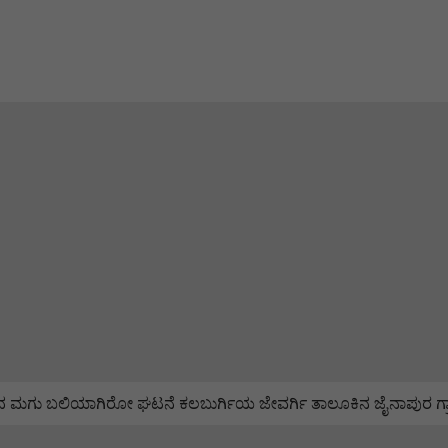
 ಮಗು ಬಲಿಯಾಗಿರೋ ಘಟನೆ ಕಲಬುರ್ಗಿಯ ಜೇವರ್ಗಿ ತಾಲೂಕಿನ ಜೈನಾಪುರ ಗ್ರಾಮ