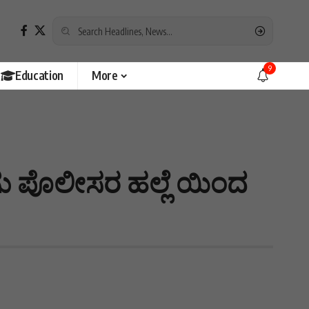
9
Education
More
 ಪೊಲೀಸರ ಹಲ್ಲೆ ಯಿಂದ