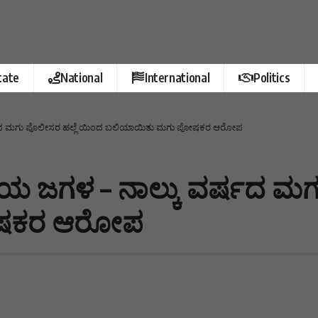
tate
National
International
Politics
್ಷದ ಮಗು ಪೊಲೀಸರ ಹಲ್ಲೆ ಯಿಂದ ಬಲಿಯಾಯಿತು ಮಗು ಪೋಷಕರ ಆರೋಪ
 ಜಗಳ – ನಾಲ್ಕು ವರ್ಷದ ಮಗು
ೋಷಕರ ಆರೋಪ