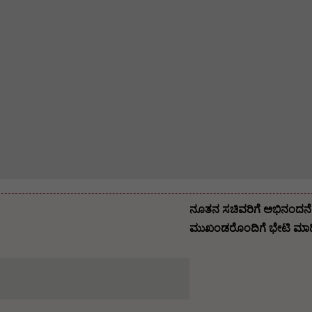
ನೂತನ ಸಚಿವರಿಗೆ ಅಭಿನಂದನೆ ಸ
ಮುಖಂಡರೊಂದಿಗೆ ಭೇಟಿ ಮಾಡಿ