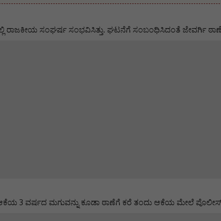
ಿ ರಾಜಕೀಯ ಸಂಘರ್ಷ ಸಂಭವಿಸಿತ್ತು. ಘಟನೆಗೆ ಸಂಬಂಧಿಸಿದಂತೆ ಜೇವರ್ಗಿ ಠಾಣೆ 
ಯ 3 ವರ್ಷದ ಮಗುವನ್ನು ಕೂಡಾ ಠಾಣೆಗೆ ಕರೆ ತಂದು ಆಕೆಯ ಮೇಲೆ ಪೊಲೀಸ್ ರು ಹ