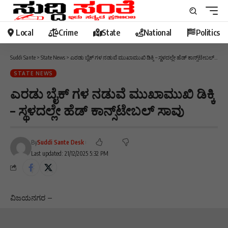
Local
Crime
State
National
Politics
Suddi Sante
>
State News
>
ಎರಡು ಬೈಕ್ ಗಳ ನಡುವೆ ಮುಖಾಮುಖಿ ಡಿಕ್ಕಿ – ಸ್ಥಳದಲ್ಲೇ ಹೆಡ್ ಕಾನ್ಸ್‌ಟೇಬಲ್ ಸಾವು
STATE NEWS
ಎರಡು ಬೈಕ್ ಗಳ ನಡುವೆ ಮುಖಾಮುಖಿ ಡಿಕ್ಕಿ
– ಸ್ಥಳದಲ್ಲೇ ಹೆಡ್ ಕಾನ್ಸ್‌ಟೇಬಲ್ ಸಾವು
By
Suddi Sante Desk
Last updated: 21/12/2025 5:32 PM
ವಿಜಯನಗರ –