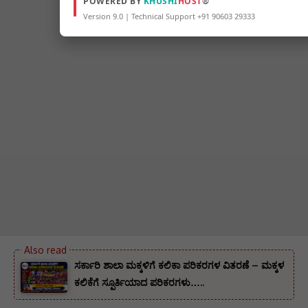
POWERED BY
KHUSHI
HOST
®
Version 9.0 | Technical Support +91 90603 29333
ಸರ್ಕಾರಿ ಶಾಲಾ ಮಕ್ಕಳಿಗೆ ಕಲಿಕಾ ಪರಿಕರಗಳ ವಿತರಣೆ – ಮಕ್ಕಳ
ಕಲಿಕೆಗೆ ಸ್ಪೂರ್ತಿಯಾದ ಪರಿಕರಗಳು…..