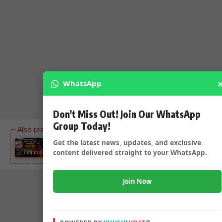
WhatsApp
Don't Miss Out! Join Our WhatsApp
Group Today!
ನಕಲಿ ಅಂಕಪಟ್ಟಿ ನೀಡಿ ಸರ್ಕಾರಿ ನೌಕರಿ ಪಡೆದ ನಾಲ್ವರಿಗೆ ಜೈಲು
Get the latest news, updates, and exclusive
content delivered straight to your WhatsApp.
ಶಿಕ್ಷೆ – DC ದೂರಿನ ಹಿನ್ನಲೆ ನ್ಯಾಯಾಲಯದಿಂದ ಆದೇಶ…..
Join Now