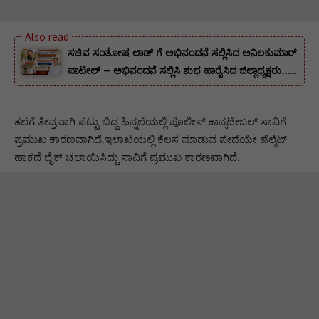
ಸಚಿವ ಸಂತೋಷ ಲಾಡ್ ಗೆ ಅಭಿನಂದನೆ ಸಲ್ಲಿಸಿದ ಅನಿಲಕುಮಾರ್
ಪಾಟೀಲ್ – ಅಭಿನಂದನೆ ಸಲ್ಲಿಸಿ ಶುಭ ಹಾರೈಸಿದ ಜಿಲ್ಲಾಧ್ಯಕ್ಷರು…..
ತಲೆಗೆ ತೀವ್ರವಾಗಿ ಪೆಟ್ಟು ಬಿದ್ದ ಹಿನ್ನಲೆಯಲ್ಲಿ ಪೊಲೀಸ್ ಕಾನ್ಸಟೇಬಲ್ ಸಾವಿಗೆ
ಪ್ರಮುಖ ಕಾರಣವಾಗಿದೆ‌‌.ಇಲಾಖೆಯಲ್ಲಿ ಕೆಲಸ ಮಾಡುವ ಪೇದೆಯೇ ಹೆಲ್ಮೆಟ್
ಹಾಕದೆ ಬೈಕ್ ಚಲಾಯಿಸಿದ್ದು ಸಾವಿಗೆ ಪ್ರಮುಖ ಕಾರಣವಾಗಿದೆ.