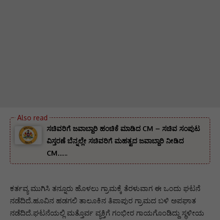
ಸಚಿವರಿಗೆ ಜವಾಬ್ದಾರಿ ಹಂಚಿಕೆ ಮಾಡಿದ CM – ಸಚಿವ ಸಂಪುಟ
ವಿಸ್ತರಣೆ ಬೆನ್ನಲ್ಲೇ ಸಚಿವರಿಗೆ ಮಹತ್ವದ ಜವಾಬ್ದಾರಿ ನೀಡಿದ
CM…..
ಕರ್ತವ್ಯ ಮುಗಿಸಿ ತನ್ನೂರು ಹೊಳಲು ಗ್ರಾಮಕ್ಕೆ ತೆರಳುವಾಗ ಈ ಒಂದು ಘಟನೆ
ನಡೆದಿದೆ.ಹೂವಿನ ಹಡಗಲಿ ತಾಲೂಕಿನ ತಿಪಾಪುರ ಗ್ರಾಮದ ಬಳಿ ಅಪಘಾತ
ನಡೆದಿದೆ.ಘಟನೆಯಲ್ಲಿ ಮತ್ತೊರ್ವ ವ್ಯಕ್ತಿಗೆ ಗಂಭೀರ ಗಾಯಗೊಂಡಿದ್ದು ಸ್ಥಳೀಯ