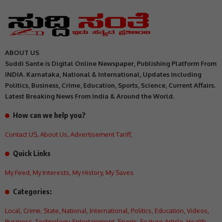
ABOUT US
Suddi Sante is Digital Online Newspaper, Publishing Platform From
INDIA. Karnataka, National & International, Updates including
Politics, Business, Crime, Education, Sports, Science, Current Affairs.
Latest Breaking News From India & Around the World.
How can we help you?
Contact US
,
About Us
,
Advertisement Tariff
,
Quick Links
My Feed
,
My Interests
,
My History
,
My Saves
Categories:
Local
,
Crime
,
State
,
National
,
International
,
Politics
,
Education
,
Videos
,
Business
,
Technology
,
Entertainment
,
Sports
,
Feature Article
,
Health
,