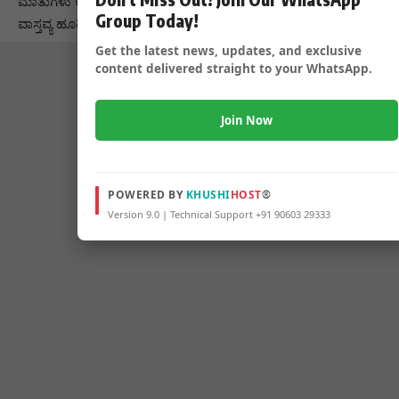
ಮಾತುಗಳು ಕೂಡಾ ಕೇಳಿ ಬರುತ್ತಿದ್ದು ನಿನ್ನೆ ರಾತ್ರಿಯೇ ರೆಸಾರ್ಟ್ ನಲ್ಲಿಯೇ
Group Today!
ವಾಸ್ತವ್ಯ ಹೂಡಿದ್ದಾರೆ ನಾಯಕರುಗಳು
Get the latest news, updates, and exclusive
content delivered straight to your WhatsApp.
Join Now
POWERED BY
KHUSHI
HOST
®
Version 9.0 | Technical Support +91 90603 29333