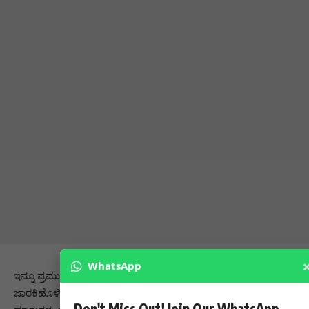
WhatsApp
ಇನ್ನೂ ಪ್ರಮುಖವಾಗಿ ಸರ್ಕಾರ ರಚನೆಗೆ ಕಾರಣವಾಗಿದ್ದ ಸಚಿವ ರಮೇಶ್
ಜಾರಕಿಹೊಳಿ ಅವರಿಂದಲೇ ನಡೆದಿದೆಯಾ ಸರ್ಕಾರ ಕೆಡವಲು ಪ್ರಯತ್ನ ಎಂಬ
Don't Miss Out! Join Our WhatsApp