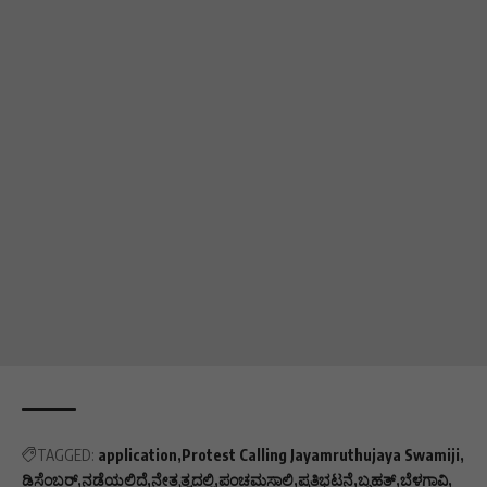
TAGGED:
application
Protest Calling Jayamruthujaya Swamiji
ಡಿಸೆಂಬರ್
ನಡೆಯಲಿದೆ
ನೇತ್ರತ್ವದಲ್ಲಿ
ಪಂಚಮಸಾಲಿ
ಪ್ರತಿಭಟನೆ
ಬೃಹತ್
ಬೆಳಗಾವಿ