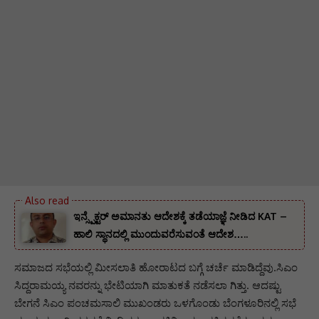
ಇನ್ಸ್ಪೆಕ್ಟರ್ ಅಮಾನತು ಆದೇಶಕ್ಕೆ ತಡೆಯಾಜ್ಞೆ ನೀಡಿದ KAT –
ಹಾಲಿ ಸ್ಥಾನದಲ್ಲಿ ಮುಂದುವರೆಸುವಂತೆ ಆದೇಶ…..
ಸಮಾಜದ ಸಭೆಯಲ್ಲಿ ಮೀಸಲಾತಿ ಹೋರಾಟದ ಬಗ್ಗೆ ಚರ್ಚೆ ಮಾಡಿದ್ದೆವು.ಸಿಎಂ
ಸಿದ್ದರಾಮಯ್ಯ ನವರನ್ನು ಭೇಟಿಯಾಗಿ ಮಾತುಕತೆ ನಡೆಸಲಾ ಗಿತ್ತು. ಆದಷ್ಟು
ಬೇಗನೆ ಸಿಎಂ ಪಂಚಮಸಾಲಿ ಮುಖಂಡರು ಒಳಗೊಂಡು ಬೆಂಗಳೂರಿನಲ್ಲಿ ಸಭೆ