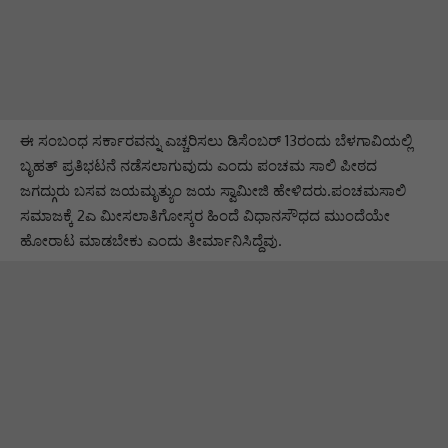
ಈ ಸಂಬಂಧ ಸರ್ಕಾರವನ್ನು ಎಚ್ಚರಿಸಲು ಡಿಸೆಂಬರ್​ 13ರಂದು ಬೆಳಗಾವಿಯಲ್ಲಿ
ಬೃಹತ್ ಪ್ರತಿಭಟನೆ ನಡೆಸಲಾಗುವುದು ಎಂದು ಪಂಚಮ ಸಾಲಿ ಪೀಠದ
ಜಗದ್ಗುರು ಬಸವ ಜಯಮೃತ್ಯುಂ ಜಯ ಸ್ವಾಮೀಜಿ ಹೇಳಿದರು.ಪಂಚಮಸಾಲಿ
ಸಮಾಜಕ್ಕೆ 2ಎ ಮೀಸಲಾತಿಗೋಸ್ಕರ ಹಿಂದೆ ವಿಧಾನಸೌಧದ ಮುಂದೆಯೇ
ಹೋರಾಟ ಮಾಡಬೇಕು ಎಂದು ತೀರ್ಮಾನಿಸಿದ್ದೆವು.