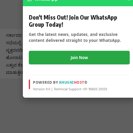
Don't Miss Out! Join Our WhatsApp
Group Today!
Get the latest news, updates, and exclusive
ಸರ್ಕಾರದ ನಿರ್ಲಕ್ಷ್ಯ ಖಂಡಿಸಿ ಡಿ.13ರಂದು ಬೃಹತ್ ಪ್ರತಿಭಟನೆ ಮಾಡಲು
content delivered straight to your WhatsApp.
ಸಭೆಯಲ್ಲಿ ತೀರ್ಮಾನಿಸಲಾಗಿದೆ.ಜೊತೆಗೆ ಗಾಂಧಿಭವನ ದಿಂದ ಚೆನ್ನಮ್ಮ
ವೃತ್ತದವರೆಗೂ ಪಾದಯಾತ್ರೆ ಮಾಡಿ ಪ್ರತಿಭಟನೆ ಮಾಡಲಾಗುವುದು.ನಮ್ಮ
ಹೋರಾಟ ದಶಕಗಳಿಂದ ನಡೆಯುತ್ತಿದೆ. ಅಧಿವೇ ಶನದಲ್ಲಿ ಶಾಸಕರು ಧ್ವನಿ
Join Now
ಎತ್ತುವ ಕೆಲಸ ಮಾಡಲಿ ಸಮಾಜದ ಎಲ್ಲಾ ಶಾಸಕರಿಗೂ ನಾನು ಮನವಿ
ಮಾಡುತ್ತೇನೆಂದರು.
POWERED BY
KHUSHI
HOST
®
Version 9.0 | Technical Support +91 90603 29333