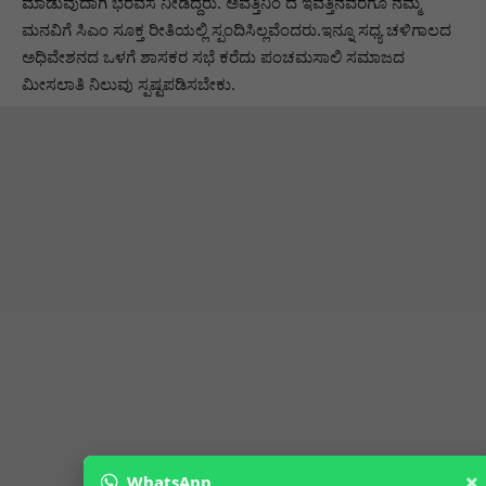
ಮಾಡುವುದಾಗಿ ಭರವಸೆ ನೀಡಿದ್ದರು. ಅವತ್ತಿನಿಂ ದ ಇವತ್ತಿನವರೆಗೂ ನಮ್ಮ
ಮನವಿಗೆ ಸಿಎಂ ಸೂಕ್ತ ರೀತಿಯಲ್ಲಿ ಸ್ಪಂದಿಸಿಲ್ಲವೆಂದರು.ಇನ್ನೂ ಸಧ್ಯ ಚಳಿಗಾಲದ
ಅಧಿವೇಶನದ ಒಳಗೆ ಶಾಸಕರ ಸಭೆ ಕರೆದು ಪಂಚಮಸಾಲಿ ಸಮಾಜದ
ಮೀಸಲಾತಿ ನಿಲುವು ಸ್ಪಷ್ಟಪಡಿಸಬೇಕು.
×
WhatsApp