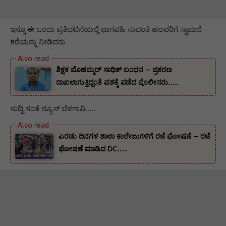
ಇನ್ನೂ ಈ ಒಂದು ಪ್ರತಿಭಟನೆಯಲ್ಲಿ ಭಾಗವಹಿ ಸುವಂತೆ ಹಲವರಿಗೆ ಸ್ವಾಮಜಿ
ಕರೆಯನ್ನು ನೀಡಿದರು
ಶಿಕ್ಷಕ ಮೊಹಮ್ಮದ್ ಸಾಧಿಕ್ ಬಂಧನ – ಪ್ರಕರಣ
ದಾಖಲಾಗುತ್ತಿದ್ದಂತೆ ವಶಕ್ಕೆ ಪಡೆದ ಪೊಲೀಸರು…..
ಸುದ್ದಿ ಸಂತೆ ನ್ಯೂಸ್ ಬೆಳಗಾವಿ…..
ಎರಡು ದಿನಗಳ ಶಾಲಾ ಕಾಲೇಜುಗಳಿಗೆ ರಜೆ ಘೋಷಣೆ – ರಜೆ
ಘೋಷಣೆ ಮಾಡಿದ DC…..