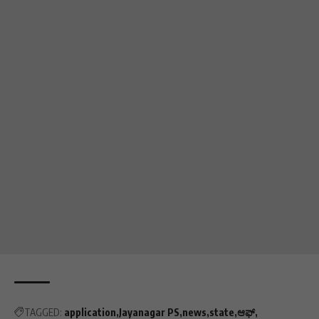
TAGGED:
application
Jayanagar PS
news
state
ಆಫ್