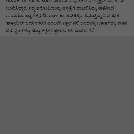
ಈತನ ಕಾಲಿಗೆ ಗುಂಡು ಹಾರಿಸಿ ಜಯನಗರ ಪೊಲೀಸ್ ಇನ್‌ಸ್ಪೆಕ್ಟರ್ ಸುದರ್ಶನ್
ಬಂಧಿಸಿದ್ದಾರೆ. ಸದ್ಯ ಆರೋಪಿಯನ್ನು ಆಸ್ಪತ್ರೆಗೆ ದಾಖಲಿಸಿದ್ದು, ಈತನಿಂದ
ಗಾಯಗೊಂಡಿದ್ದ ಸೆಕ್ಯುರಿಟಿ ಗಾರ್ಡ್ ಕೂಡ ಚಿಕಿತ್ಸೆ ಪಡೆಯುತ್ತಿದ್ದಾನೆ. ಬಂಧಿತ
ಇಸ್ಮಾಯಿಲ್ ಜಯನಗರದ ಎಂಟನೇ ಬ್ಲಾಕ್ ನಲ್ಲಿ ಬಂಧನಕ್ಕೆ ಒಳಗಾಗಿದ್ದು, ಈತನ
ವಿರುದ್ಧ 30 ಕ್ಕೂ ಹೆಚ್ಚು ಕಳ್ಳತನ ಪ್ರಕರಣಗಳು ದಾಖಲಾಗಿವೆ.