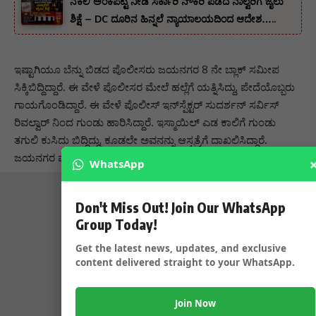
ನಕಲಿ ಅಂಕಪಟ್ಟಿ ನೀಡಿ ಸರ್ಕಾರಿ ನೌಕರಿ ಪಡೆದ ನಾಲ್ವರಿಗೆ ಜೈಲು
ಶಿಕ್ಷೆ – DC ದೂರಿನ ಹಿನ್ನಲೆ ನ್ಯಾಯಾಲಯದಿಂದ ಆದೇಶ…..
ಇಷ್ಟಾಗಿಯೂ ಬೆನ್ನು ಬಿಡದ ಪೊಲೀಸರು ಜಯನಗರ 8 ನೇ ಬ್ಲಾಕ್ ಸಮೀಪ
ಸಿಕ್ಕಿಬಿದ್ದಿದ್ದಾರೆ‌‌. ಈ ವೇಳೆ ಪೊಲೀಸರ ಮೇಲೆ ಹಲ್ಲೆಗೆ ಯತ್ನಿಸಿದ್ದು, ಪೇದೆಯೊಬ್ಬರು
ಗಾಯಗೊಂಡಿದ್ದಾರೆ. ಈ ವೇಳೆ ಪೊಲೀಸ್ ಇನ್‌ಸ್ಪೆಕ್ಟರ್ ಸುದರ್ಶನ್ ಸರ್ವಿಸ್
ರಿವಲ್ವಾರ್ ನಿಂದ ಗುಂಡು ಹಾರಿಸಿದ್ದಾರೆ. ಇಸ್ಮಾಯಿಲ್ ಎಡ ಕಾಲಿಗೆ ಗುಂಡು
ತಗುಲಿ ಕುಸಿದು ಬಿದ್ದಿದ್ದು, ಕೂಡಲೇ ಅವನನ್ನು ಆಸ್ಪತ್ರೆಗೆ ದಾಖಲಿಸಿದ್ದಾರೆ.
ಜಯನಗರ ಪೊಲೀಸರು ಪ್ರಕರಣ ದಾಖಲಿಸಿಕೊಂಡು ತನಿಖೆ ನಡೆಸುತ್ತಿದ್ದಾರೆ.
WhatsApp
Don't Miss Out! Join Our WhatsApp
Group Today!
Get the latest news, updates, and exclusive
content delivered straight to your WhatsApp.
Join Now