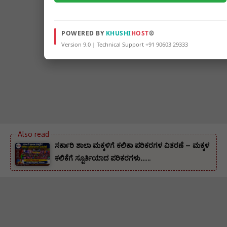
POWERED BY
KHUSHI
HOST
®
Version 9.0 | Technical Support +91 90603 29333
ಸರ್ಕಾರಿ ಶಾಲಾ ಮಕ್ಕಳಿಗೆ ಕಲಿಕಾ ಪರಿಕರಗಳ ವಿತರಣೆ – ಮಕ್ಕಳ
ಕಲಿಕೆಗೆ ಸ್ಪೂರ್ತಿಯಾದ ಪರಿಕರಗಳು…..