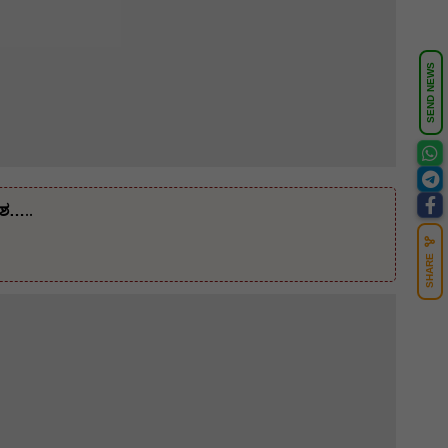
SEND NEWS
ೇಶ…..
SHARE