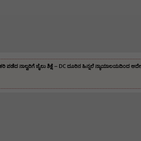
ೌಕರಿ ಪಡೆದ ನಾಲ್ವರಿಗೆ ಜೈಲು ಶಿಕ್ಷೆ – DC ದೂರಿನ ಹಿನ್ನಲೆ ನ್ಯಾಯಾಲಯದಿಂದ ಆದ