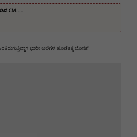
ನೀಡಿದ CM…..
ತಿರುಗುತ್ತಿದ್ದಾಗ ಭಾರೀ ಅಲೆಗಳ ಹೊಡೆತಕ್ಕೆ ಬೋಟ್