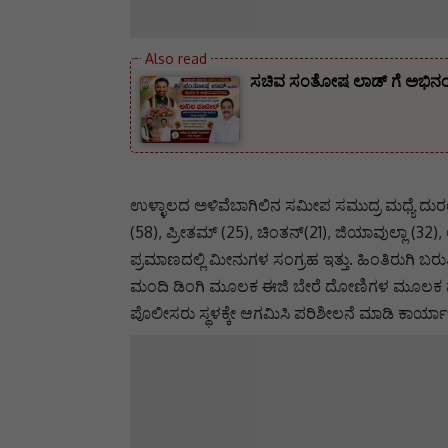
ಸಚಿವ ಸಂತೋಷ ಲಾಡ್ ಗೆ ಅಭಿನಂದನೆ
ಉಳ್ಳಾಲದ ಅಳಿವೆಬಾಗಿಲಿನ ಸಮೀಪ ಸಮುದ್ರ ಮಧ್ಯೆ ದುರಂತ
(58), ಪ್ರೀತಮ್ (25), ಚಿಂತನ್(21), ಜಿಯಾವುಲ್ಲಾ (32),
ಪ್ರಮಾಣದಲ್ಲಿ ಮೀನುಗಳ ಸಂಗ್ರಹ ಇತ್ತು. ಹಿಂತಿರುಗಿ ಬರ
ಮಂದಿ ಡಿಂಗಿ ಮೂಲಕ ಈಜಿ ಬೇರೆ ದೋಣಿಗಳ ಮೂಲಕ ಪಾರಾಗಿ
ಪೊಲೀಸರು ಸ್ಥಳಕ್ಕೇ ಆಗಮಿಸಿ ಪರಿಶೀಲನೆ ಮಾಡಿ ಕಾರ್ಯಾಚ