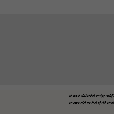
ನೂತನ ಸಚಿವರಿಗೆ ಅಭಿನಂದನೆ ಸ
ಮುಖಂಡರೊಂದಿಗೆ ಭೇಟಿ ಮಾಡಿ