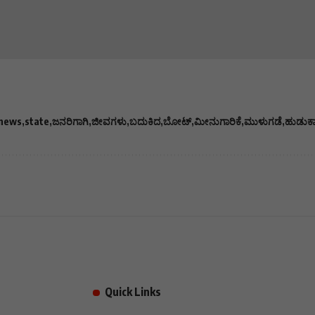
news
state
ಜನರಿಗಾಗಿ
ಜೀವಗಳು
ಬದುಕಿದ
ಬೋಟ್
ಮೀನುಗಾರಿಕೆ
ಮುಳುಗಡೆ
ಹುಡುಕ
Quick Links