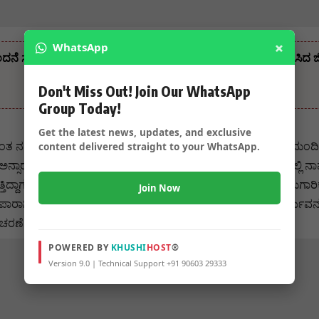
×
WhatsApp
 ಸಲ್ಲಿಸಿದ ಅನಿಲಕುಮಾರ್ ಪಾಟೀಲ್ – ಅಭಿನಂದನೆ ಸಲ್ಲಿಸಿ ಶುಭ ಹಾರೈಸಿದ ಜಿಲ್ಲ
Don't Miss Out! Join Our WhatsApp
Group Today!
Get the latest news, updates, and exclusive
 ನಡೆದಿದೆ ಎನ್ನಲಾಗುತ್ತಿದೆ. ಬೋಟಿನಲ್ಲಿದ್ದ 22 ಜನ ಮೀನುಗಾರರ ಪೈಕಿ 6 ಮಂ
content delivered straight to your WhatsApp.
 ಅನ್ಸಾರ್ (31), ಹಸೈನಾರ್ (25) ಎಂಬುವರಾಗಿದ್ದಾರೆ. ಇವರೆಲ್ಲರೂ ಸಮುದ್ರದಲ್ಲಿ ನ
ುತ್ತಿದ್ದಾಗ ಅಲೆಗಳ ಹೊಡೆತಕ್ಕೆ ಬೋಟ್‌ ಮಗುಚಿದೆ ಎನ್ನಲಾಗುತ್ತಿದೆ‌. ಇತರೆ ಮೀ
Join Now
ದ್ದಾರೆ.ಇನ್ನೂಳಿದವರ ಪತ್ತೆಗಾಗಿ ಸಮುದ್ರದ ದಂಡೆಯಲ್ಲಿ ಶೋಧ ಕಾರ್ಯವನ್ನು ಮ
ರಣೆ ಮಾಡ್ತಾ ಇದ್ದಾರೆ.
POWERED BY
KHUSHI
HOST
®
Version 9.0 | Technical Support +91 90603 29333