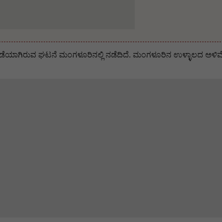
ಳುಗಡೆಯಾಗಿರುವ ಘಟನೆ ಮಂಗಳೂರಿನಲ್ಲಿ ನಡೆದಿದೆ. ಮಂಗಳೂರಿನ ಉಳ್ಳಾಲದ ಅಳಿ