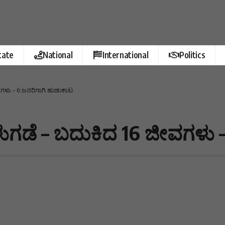
tate
National
International
Politics
ಗಳು – 6 ಜನರಿಗಾಗಿ ಹುಡುಕಾಟ
ಗಡೆ – ಬದುಕಿದ 16 ಜೀವಗಳು –