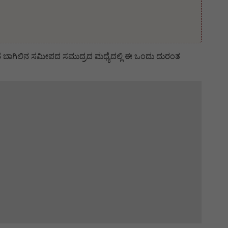
ವೆ ಬಾಗಿಲಿನ ಸಮೀಪದ ಸಮುದ್ರದ ಮಧ್ಯೆದಲ್ಲಿ ಈ ಒಂದು ದುರಂತ