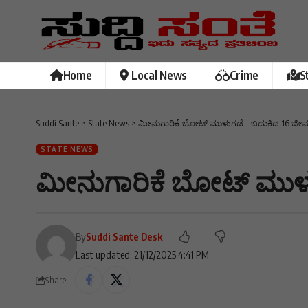
Home
Local News
Crime
S
Suddi Sante
>
State News
>
ಮೀನುಗಾರಿಕೆ ಬೋಟ್ ಮುಳುಗಡೆ – ಬದುಕಿದ 16 ಜೀವ
STATE NEWS
ಮೀನುಗಾರಿಕೆ ಬೋಟ್ ಮುಳು
By
Suddi Sante Desk
Last updated: 21/12/2025 4:41 PM
Share