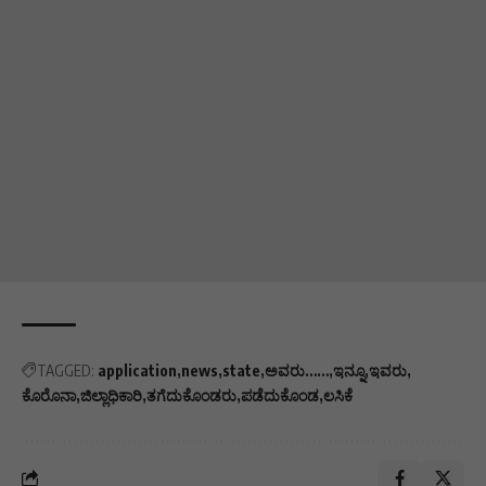
TAGGED:
application
news
state
ಅವರು……
ಇನ್ನೂ
ಇವರು
ಕೊರೊನಾ
ಜಿಲ್ಲಾಧಿಕಾರಿ
ತಗೆದುಕೊಂಡರು
ಪಡೆದುಕೊಂಡ
ಲಸಿಕೆ