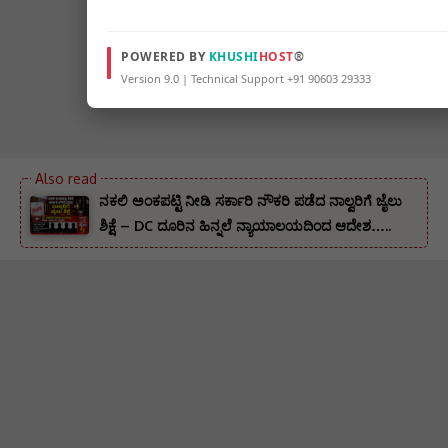
POWERED BY
KHUSHI
HOST
®
Version 9.0 | Technical Support +91 90603 29333
ನಕಲಿ ಅಂಕಪಟ್ಟಿ ನೀಡಿ ಸರ್ಕಾರಿ ನೌಕರಿ ಪಡೆದ ನಾಲ್ವರಿಗೆ ಜೈಲು
ಶಿಕ್ಷೆ – DC ದೂರಿನ ಹಿನ್ನಲೆ ನ್ಯಾಯಾಲಯದಿಂದ ಆದೇಶ…..