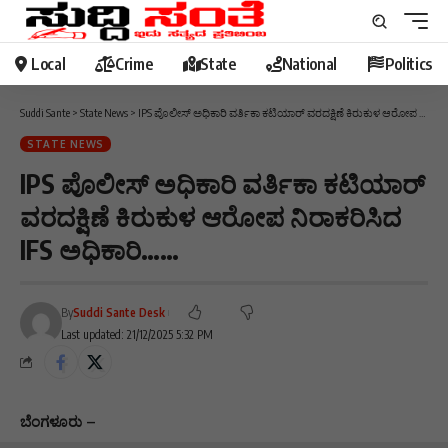
Local
Crime
State
National
Politics
Suddi Sante
>
State News
>
IPS ಪೊಲೀಸ್ ಅಧಿಕಾರಿ ವರ್ತಿಕಾ ಕಟಿಯಾರ್ ವರದಕ್ಷಿಣೆ ಕಿರುಕುಳ ಆರೋಪ ನಿರಾಕರಿಸಿದ IFS ಅಧಿಕಾರಿ……
STATE NEWS
IPS ಪೊಲೀಸ್ ಅಧಿಕಾರಿ ವರ್ತಿಕಾ ಕಟಿಯಾರ್
ವರದಕ್ಷಿಣೆ ಕಿರುಕುಳ ಆರೋಪ ನಿರಾಕರಿಸಿದ
IFS ಅಧಿಕಾರಿ……
By
Suddi Sante Desk
Last updated: 21/12/2025 5:32 PM
ಬೆಂಗಳೂರು‌ –