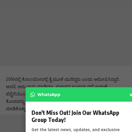
2016ರಲ್ಲಿ ಕೊಲಂಬೋದಲ್ಲಿ ಕೈ ಮೂಳೆ ಮುರಿದ್ದರು ಎಂದು ಆರೋಪಿಸಿದ್ದಾರೆ.
ಆದರೆ, ಅದು ನಾನು ಮಾಡಿದ್ದಲ್ಲ. ಪ್ರವಾಸದ ಸಂದರ್ಭ ದಲ್ಲಿ ಸಾಗಾಣೆ
ಪೆಟ್ಟಿಗೆಯೊಂದು ತಗುಲಿ ಕೈ ಮೂಳೆ ಮುರಿದಿತ್ತು. ಆಕೆ ಯಾವಾಗಲೂ ತನ್ನ
WhatsApp
ಕೋಪವನ್ನು ಮನೆಗಳಲ್ಲಿನ ವಸ್ತುಗಳ ಮೇಲೆ ಬಿಡುತ್ತಿದ್ದಳು. ಈ ವೇಳೆ ಗಾಯ
ಮಾಡಿಕೊಳ್ಳುತ್ತಿದ್ದಳು.
Don't Miss Out! Join Our WhatsApp
Group Today!
Get the latest news, updates, and exclusive