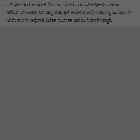
ಪತಿ ಸೇರಿದಂತೆ ಅವರ ಕುಟುಂಬದ ಮೇಲೆ ಐಪಿಎಸ್ ಅಧಿಕಾರಿ ವರ್ತಿಕಾ
ಕಟಿಯಾರ್ ಅವರು ಮಾಡಿದ್ದ ವರದಕ್ಷಿಣೆ ಕಿರುಕುಳ ಆರೋಪವನ್ನು ಐಎಫ್‌ಎಸ್
(ವಿದೇಶಾಂಗ) ಅಧಿಕಾರಿ ನಿತಿನ್ ಸುಭಾಷ್ ಅವರು ನಿರಾಕರಿಸಿದ್ದಾರೆ.