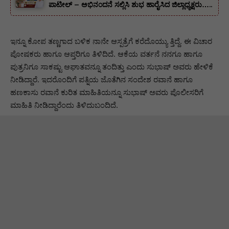
ಪಾಟೀಲ್ – ಅಭಿನಂದನೆ ಸಲ್ಲಿಸಿ ಶುಭ ಹಾರೈಸಿದ ಜಿಲ್ಲಾಧ್ಯಕ್ಷರು…..
ಇನ್ನೂ ಕೋಪ ತಣ್ಣಗಾದ ಬಳಿಕ ನಾನೇ ಆಸ್ಪತ್ರೆಗೆ ಕರೆದೊಯ್ಯು ತ್ತಿದ್ದೆ. ಈ ವಿಚಾರ
ಪೋಷಕರು ಹಾಗೂ ಆಪ್ತರಿಗೂ ತಿಳಿದಿದೆ. ಆಕೆಯ ವರ್ತನೆ ನನಗೂ ಹಾಗೂ
ಪುತ್ರನಿಗೂ ಸಾಕಷ್ಟು ಆಘಾತವನ್ನೂ ತಂದಿತ್ತು ಎಂದು ಸುಭಾಷ್ ಅವರು ಹೇಳಿಕೆ
ನೀಡಿದ್ದಾರೆ. ಇದರೊಂದಿಗೆ ಪತ್ನಿಯ ಜೊತೆಗಿನ ಸಂದೇಶ ರವಾನೆ ಹಾಗೂ
ಹಣಕಾಸು ರವಾನೆ ಕುರಿತ ಮಾಹಿತಿಯನ್ನೂ ಸುಭಾಷ್ ಅವರು ಪೊಲೀಸರಿಗೆ
ಮಾಹಿತಿ ನೀಡಿದ್ದಾರೆಂದು ತಿಳಿದುಬಂದಿದೆ.