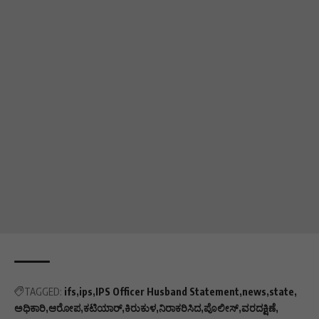
TAGGED:
ifs
ips
IPS Officer Husband Statement
news
state
ಅಧಿಕಾರಿ
ಆರೋಪ
ಕಟಿಯಾರ್
ಕಿರುಕುಳ
ನಿರಾಕರಿಸಿದ
ಪೊಲೀಸ್
ವರದಕ್ಷಿಣೆ