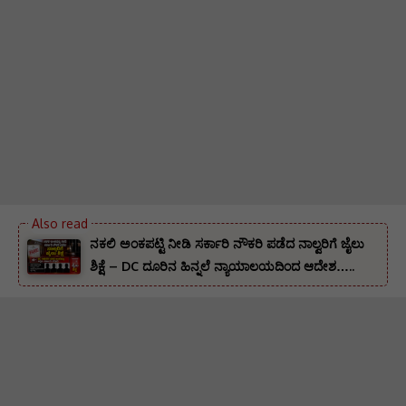
ನಕಲಿ ಅಂಕಪಟ್ಟಿ ನೀಡಿ ಸರ್ಕಾರಿ ನೌಕರಿ ಪಡೆದ ನಾಲ್ವರಿಗೆ ಜೈಲು
ಶಿಕ್ಷೆ – DC ದೂರಿನ ಹಿನ್ನಲೆ ನ್ಯಾಯಾಲಯದಿಂದ ಆದೇಶ…..