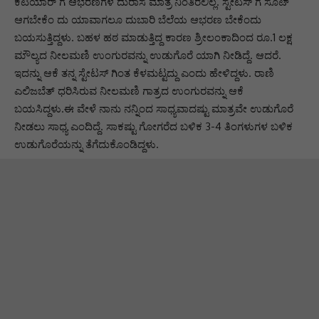
ಕಟಿಯಾರ್’ಗೆ ಆಭರಣಗಳ ದುರಾಸೆ ಮಾತ್ರ ನಿಂತಿರಲಿಲ್ಲ. ಸ್ಟೇಟಸ್’ಗೆ ಸೂಟ್
ಆಗಬೇಕೆಂ ದು ಯಾವಾಗಲೂ ದುಬಾರಿ ಬೆಲೆಯ ಆಭರಣ ಬೇಕೆಂದು
ಬಯಸುತ್ತಿದ್ದಳು. ಬಹಳ ಹಠ ಮಾಡುತ್ತಿದ್ದ ಕಾರಣ ಶ್ರೀಲಂಕಾದಿಂದ ರೂ.1 ಲಕ್ಷ
ಮೌಲ್ಯದ ನೀಲಮಣಿ ಉಂಗುರವನ್ನು ಉಡುಗೊರೆ ಯಾಗಿ ನೀಡಿದ್ದೆ. ಆದರೆ.
ಇದನ್ನು ಆಕೆ ತನ್ನ ಸ್ಟೇಟಸ್ ಗಿಂತ ಕೆಳಮಟ್ಟದ್ದು ಎಂದು ಹೇಳಿದ್ದಳು. ರಾಣಿ
ಎಲಿಜಬೆತ್ ಧರಿಸಿರುವ ನೀಲಮಣಿ ಗಾತ್ರದ ಉಂಗುರವನ್ನು ಆಕೆ
ಬಯಸಿದ್ದಳು.ಈ ವೇಳೆ ನಾನು ನನ್ನಿಂದ ಸಾಧ್ಯವಾದಷ್ಟು ಮಾತ್ರವೇ ಉಡುಗೊರೆ
ನೀಡಲು ಸಾಧ್ಯ ಎಂದಿದ್ದೆ. ಸಾಕಷ್ಟು ಗೋಗರೆದ ಬಳಿಕ 3-4 ತಿಂಗಳುಗಳ ಬಳಿಕ
ಉಡುಗೊರೆಯನ್ನು ತೆಗೆದುಕೊಂಡಿದ್ದಳು.