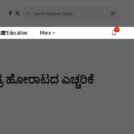
9
Education
More
್ರ ಹೋರಾಟದ ಎಚ್ಚರಿಕೆ