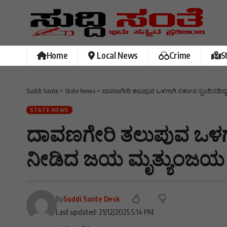
Home
Local News
Crime
S
Suddi Sante
>
State News
>
ದಾವಣಗೇರಿ ತಲುಪುವ ಒಳಗಾಗಿ ಸರ್ಕಾರ ಸ್ಪಂದಿಸದಿದ್
STATE NEWS
ದಾವಣಗೇರಿ ತಲುಪುವ ಒಳಗಾಗಿ
ನೀಡಿದ ಜಯ ಮೃತ್ಯುಂಜಯ ಸ
By
Suddi Sante Desk
Last updated: 21/12/2025 5:14 PM