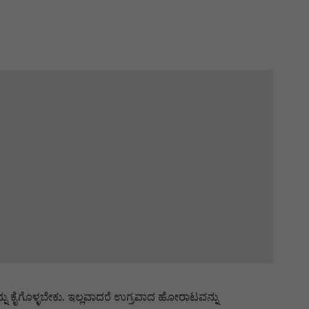
ು ಕೈಗೊಳ್ಳಬೇಕು. ಇಲ್ಲವಾದರೆ ಉಗ್ರವಾದ ಹೋರಾಟವನ್ನು