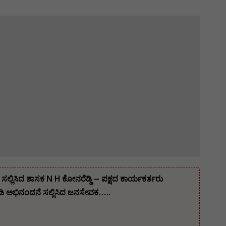
ಲ್ಲಿಸಿದ ಶಾಸಕ N H ಕೋನರೆಡ್ಡಿ – ಪಕ್ಷದ ಕಾರ್ಯಕರ್ತರು
 ಅಭಿನಂದನೆ ಸಲ್ಲಿಸಿದ ಜನಸೇವಕ…..