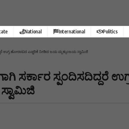
tate
National
International
Politics
ದರೆ ಉಗ್ರ ಹೋರಾಟದ ಎಚ್ಚರಿಕೆ ನೀಡಿದ ಜಯ ಮೃತ್ಯುಂಜಯ ಸ್ವಾಮಿಜಿ
 ಸರ್ಕಾರ ಸ್ಪಂದಿಸದಿದ್ದರೆ ಉಗ
್ವಾಮಿಜಿ