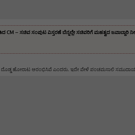
ಡಿದ CM – ಸಚಿವ ಸಂಪುಟ ವಿಸ್ತರಣೆ ಬೆನ್ನಲ್ಲೇ ಸಚಿವರಿಗೆ ಮಹತ್ವದ ಜವಾಬ್ದಾರಿ 
ಿಗೆ ದೊಡ್ಡ ಹೋರಾಟ ಆರಂಭಿಸಿವೆ ಎಂದರು. ಇದೇ ವೇಳೆ ಪಂಚಮಸಾಲಿ ಸಮುದಾ