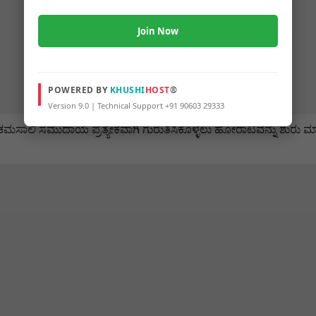
Join Now
POWERED BY
KHUSHI
HOST
®
Version 9.0 | Technical Support +91 90603 29333
ಮಸಾಲಿ ಸಮುದಾಯ ಪ್ರತ್ಯೇಕವಾಗಿ ಗುರುತಿಸಿಕೊಳ್ಳಲು ಹೋರಾಟವನ್ನು ಶುರು ಮ