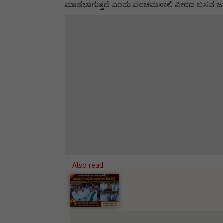
ಮಾಡಲಾಗುತ್ತದೆ ಎಂದು ಪಂಚಮಸಾಲಿ ಪೀಠದ ಬಸವ ಜಯ