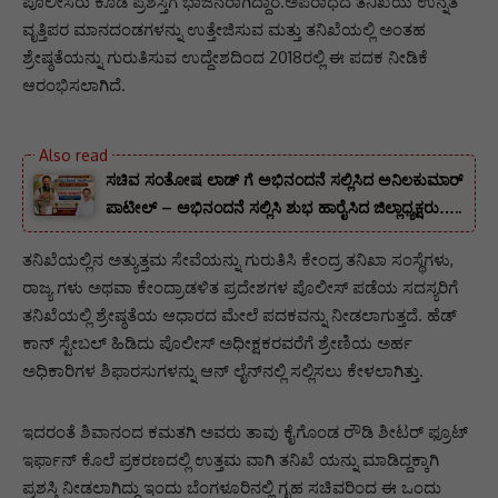
ಪೊಲೀಸರು ಕೂಡ ಪ್ರಶಸ್ತಿಗೆ ಭಾಜನರಾಗಿದ್ದಾರೆ.ಅಪರಾಧದ ತನಿಖೆಯ ಉನ್ನತ
ವೃತ್ತಿಪರ ಮಾನದಂಡಗಳನ್ನು ಉತ್ತೇಜಿಸುವ ಮತ್ತು ತನಿಖೆಯಲ್ಲಿ ಅಂತಹ
ಶ್ರೇಷ್ಠತೆಯನ್ನು ಗುರುತಿಸುವ ಉದ್ದೇಶದಿಂದ 2018ರಲ್ಲಿ ಈ ಪದಕ ನೀಡಿಕೆ
ಆರಂಭಿಸಲಾಗಿದೆ.
ಸಚಿವ ಸಂತೋಷ ಲಾಡ್ ಗೆ ಅಭಿನಂದನೆ ಸಲ್ಲಿಸಿದ ಅನಿಲಕುಮಾರ್
ಪಾಟೀಲ್ – ಅಭಿನಂದನೆ ಸಲ್ಲಿಸಿ ಶುಭ ಹಾರೈಸಿದ ಜಿಲ್ಲಾಧ್ಯಕ್ಷರು…..
ತನಿಖೆಯಲ್ಲಿನ ಅತ್ಯುತ್ತಮ ಸೇವೆಯನ್ನು ಗುರುತಿಸಿ ಕೇಂದ್ರ ತನಿಖಾ ಸಂಸ್ಥೆಗಳು,
ರಾಜ್ಯ ಗಳು ಅಥವಾ ಕೇಂದ್ರಾಡಳಿತ ಪ್ರದೇಶಗಳ ಪೊಲೀಸ್ ಪಡೆಯ ಸದಸ್ಯರಿಗೆ
ತನಿಖೆಯಲ್ಲಿ ಶ್ರೇಷ್ಠತೆಯ ಆಧಾರದ ಮೇಲೆ ಪದಕವನ್ನು ನೀಡಲಾಗುತ್ತದೆ. ಹೆಡ್
ಕಾನ್ ಸ್ಟೇಬಲ್ ಹಿಡಿದು ಪೊಲೀಸ್ ಅಧೀಕ್ಷಕರವರೆಗೆ ಶ್ರೇಣಿಯ ಅರ್ಹ
ಅಧಿಕಾರಿಗಳ ಶಿಫಾರಸುಗಳನ್ನು ಆನ್‌ ಲೈನ್‌ನಲ್ಲಿ ಸಲ್ಲಿಸಲು ಕೇಳಲಾಗಿತ್ತು.
ಇದರಂತೆ ಶಿವಾನಂದ ಕಮತಗಿ ಅವರು ತಾವು ಕೈಗೊಂಡ ರೌಡಿ ಶೀಟರ್ ಫ್ರೂಟ್
ಇರ್ಫಾನ್ ಕೊಲೆ ಪ್ರಕರಣದಲ್ಲಿ ಉತ್ತಮ ವಾಗಿ ತನಿಖೆ ಯನ್ನು ಮಾಡಿದ್ದಕ್ಕಾಗಿ
ಪ್ರಶಸ್ತಿ ನೀಡಲಾಗಿದ್ದು ಇಂದು ಬೆಂಗಳೂರಿನಲ್ಲಿ ಗೃಹ ಸಚಿವರಿಂದ ಈ ಒಂದು