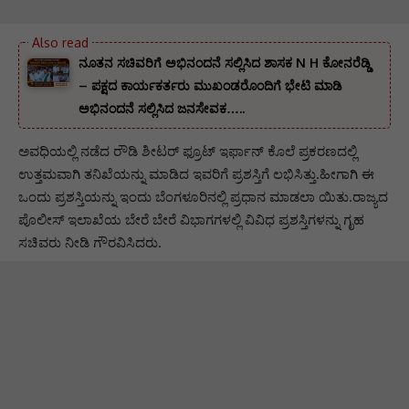
ನೂತನ ಸಚಿವರಿಗೆ ಅಭಿನಂದನೆ ಸಲ್ಲಿಸಿದ ಶಾಸಕ N H ಕೋನರೆಡ್ಡಿ
– ಪಕ್ಷದ ಕಾರ್ಯಕರ್ತರು ಮುಖಂಡರೊಂದಿಗೆ ಭೇಟಿ ಮಾಡಿ
ಅಭಿನಂದನೆ ಸಲ್ಲಿಸಿದ ಜನಸೇವಕ…..
ಅವಧಿಯಲ್ಲಿ ನಡೆದ ರೌಡಿ ಶೀಟರ್ ಫ್ರೂಟ್ ಇರ್ಫಾನ್ ಕೊಲೆ ಪ್ರಕರಣದಲ್ಲಿ
ಉತ್ತಮವಾಗಿ ತನಿಖೆಯನ್ನು ಮಾಡಿದ ಇವರಿಗೆ ಪ್ರಶಸ್ತಿಗೆ ಲಭಿಸಿತ್ತು.ಹೀಗಾಗಿ ಈ
ಒಂದು ಪ್ರಶಸ್ತಿಯನ್ನು ಇಂದು ಬೆಂಗಳೂರಿನಲ್ಲಿ ಪ್ರಧಾನ ಮಾಡಲಾ ಯಿತು.ರಾಜ್ಯದ
ಪೊಲೀಸ್ ಇಲಾಖೆಯ ಬೇರೆ ಬೇರೆ ವಿಭಾಗಗಳಲ್ಲಿ ವಿವಿಧ ಪ್ರಶಸ್ತಿಗಳನ್ನು ಗೃಹ
ಸಚಿವರು ನೀಡಿ ಗೌರವಿಸಿದರು.