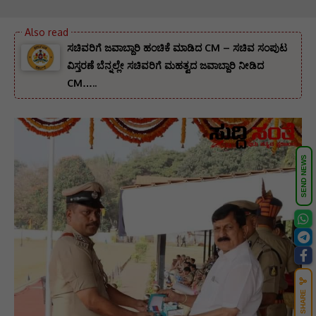
ಸಚಿವರಿಗೆ ಜವಾಬ್ದಾರಿ ಹಂಚಿಕೆ ಮಾಡಿದ CM – ಸಚಿವ ಸಂಪುಟ
ವಿಸ್ತರಣೆ ಬೆನ್ನಲ್ಲೇ ಸಚಿವರಿಗೆ ಮಹತ್ವದ ಜವಾಬ್ದಾರಿ ನೀಡಿದ
CM…..
SEND NEWS
SHARE