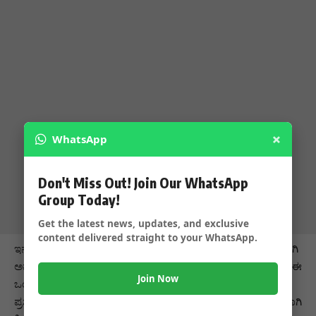
×
WhatsApp
Don't Miss Out! Join Our WhatsApp
Group Today!
Get the latest news, updates, and exclusive
content delivered straight to your WhatsApp.
ಇನ್ನೂ ಕೇಂದ್ರ ಗೃಹ ಇಲಾಖೆಯ ಶ್ರೇಷ್ಠ ತನಿಖಾ ಪದಕವನ್ನು ಶಿವಾನಂದ ಕಮತಗಿ
ಅವರಿಗೆ ನೀಡಿ ಗೌರವಿಸಲಾಯಿತು.2021 ರಲ್ಲಿ ಫ್ರೂಟ್ ಇರ್ಫಾನ್ ಪ್ರಕರಣದಲ್ಲಿ ಈ
Join Now
ಒಂದು ಪ್ರಶಸ್ತಿ ಯನ್ನು ನೀಡಿ ಅಭಿನಂದಿಸಲಾಯಿತು.2018 ರಿಂದ ಈ ಒಂದು
ಪ್ರಶಸ್ತಿಯನ್ನು ನೀಡಲಾಗು ತ್ತಿದ್ದು ಅಪರಾಧ ಪ್ರಕರಣಗಳ ಉತ್ತಮವಾಗಿ ತನಿಖೆಗಾಗಿ