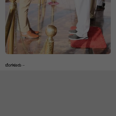
ಬೆಂಗಳೂರು
–