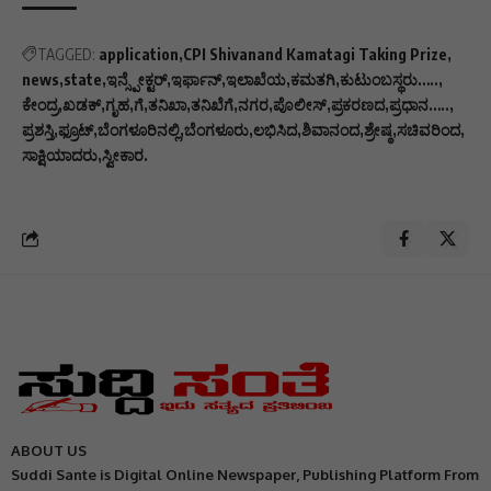
TAGGED:
application
CPI Shivanand Kamatagi Taking Prize
news
state
ಇನ್ಸ್ಪೇಕ್ಟರ್
ಇರ್ಫಾನ್
ಇಲಾಖೆಯ
ಕಮತಗಿ
ಕುಟುಂಬಸ್ಥರು…..
ಕೇಂದ್ರ
ಖಡಕ್
ಗೃಹ
ಗೆ
ತನಿಖಾ
ತನಿಖೆಗೆ
ನಗರ
ಪೊಲೀಸ್
ಪ್ರಕರಣದ
ಪ್ರಧಾನ…..
ಪ್ರಶಸ್ತಿ
ಫ್ರೂಟ್
ಬೆಂಗಳೂರಿನಲ್ಲಿ
ಬೆಂಗಳೂರು
ಲಭಿಸಿದ
ಶಿವಾನಂದ
ಶ್ರೇಷ್ಠ
ಸಚಿವರಿಂದ
ಸಾಕ್ಷಿಯಾದರು
ಸ್ವೀಕಾರ.
ABOUT US
Suddi Sante is Digital Online Newspaper, Publishing Platform From