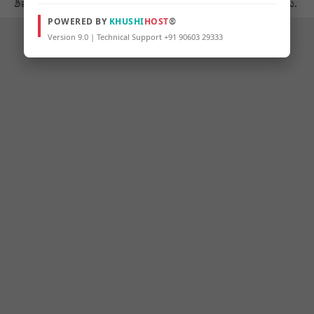
ಶಿವಾನಂದ ಕಮತಗಿ ಅವರಿಗೆ ಲಭಿಸಿದ್ದು ಹೀಗಾಗಿ ಪ್ರಶಸ್ತಿಯನ್ನು ನೀಡಲಾಯಿತು.
POWERED BY
KHUSHI
HOST
®
Version 9.0 | Technical Support +91 90603 29333