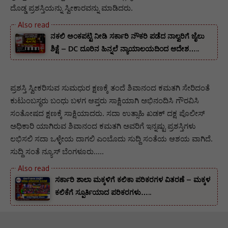
ದೊಡ್ಡ ಪ್ರಶಸ್ತಿಯನ್ನು ಸ್ವೀಕಾರವನ್ನು ಮಾಡಿದರು.
ನಕಲಿ ಅಂಕಪಟ್ಟಿ ನೀಡಿ ಸರ್ಕಾರಿ ನೌಕರಿ ಪಡೆದ ನಾಲ್ವರಿಗೆ ಜೈಲು
ಶಿಕ್ಷೆ – DC ದೂರಿನ ಹಿನ್ನಲೆ ನ್ಯಾಯಾಲಯದಿಂದ ಆದೇಶ…..
ಪ್ರಶಸ್ತಿ ಸ್ವೀಕರಿಸುವ ಸುಮಧುರ ಕ್ಷಣಕ್ಕೆ ತಂದೆ ಶಿವಾನಂದ ಕಮತಗಿ ಸೇರಿದಂತೆ
ಕುಟುಂಬಸ್ಥರು ಬಂಧು ಬಳಗ ಆಪ್ತರು ಸಾಕ್ಷಿಯಾಗಿ ಅಭಿನಂದಿಸಿ ಗೌರವಿಸಿ
ಸಂತೋಷದ ಕ್ಷಣಕ್ಕೆ ಸಾಕ್ಷಿಯಾದರು. ಸದಾ ಉತ್ಸಾಹಿ ಖಡಕ್ ದಕ್ಷ ಪೊಲೀಸ್
ಅಧಿಕಾರಿ ಯಾಗಿರುವ ಶಿವಾನಂದ ಕಮತಗಿ ಅವರಿಗೆ ಇನ್ನಷ್ಟು ಪ್ರಶಸ್ತಿಗಳು
ಲಭಿಸಲಿ ಸದಾ ಒಳ್ಳೇಯ ದಾಗಲಿ ಎಂಬೊದು ಸುದ್ದಿ ಸಂತೆಯ ಆಶಯ ವಾಗಿದೆ.
ಸುದ್ದಿ ಸಂತೆ ನ್ಯೂಸ್ ಬೆಂಗಳೂರು…..
ಸರ್ಕಾರಿ ಶಾಲಾ ಮಕ್ಕಳಿಗೆ ಕಲಿಕಾ ಪರಿಕರಗಳ ವಿತರಣೆ – ಮಕ್ಕಳ
ಕಲಿಕೆಗೆ ಸ್ಪೂರ್ತಿಯಾದ ಪರಿಕರಗಳು…..