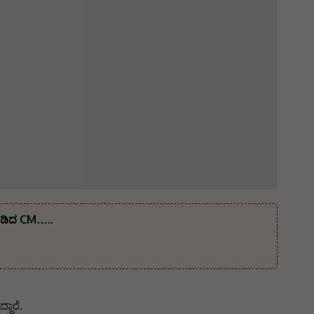
ನೀಡಿದ CM…..
ದಾರೆ.