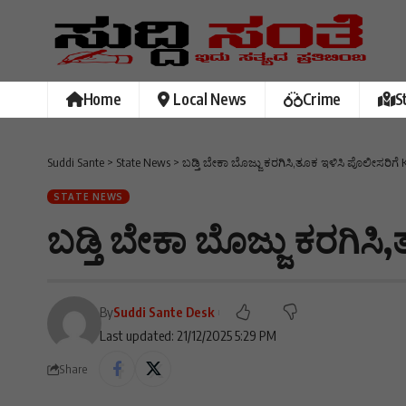
Home
Local News
Crime
S
Suddi Sante
>
State News
>
ಬಡ್ತಿ ಬೇಕಾ ಬೊಜ್ಜು ಕರಗಿಸಿ,ತೂಕ ಇಳಿಸಿ ಪೊಲೀಸರಿ
STATE NEWS
ಬಡ್ತಿ ಬೇಕಾ ಬೊಜ್ಜು ಕರಗಿ
By
Suddi Sante Desk
Last updated: 21/12/2025 5:29 PM
Share