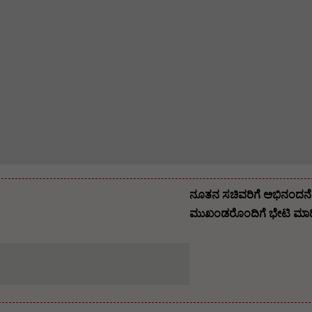
ನೂತನ ಸಚಿವರಿಗೆ ಅಭಿನಂದನೆ ಸ
ಮುಖಂಡರೊಂದಿಗೆ ಭೇಟಿ ಮಾಡಿ