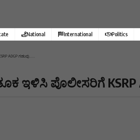
tate
National
International
Politics
ಗೆ KSRP ADGP ಗಡುವು……
ಸಿ,ತೂಕ ಇಳಿಸಿ ಪೊಲೀಸರಿಗೆ KS