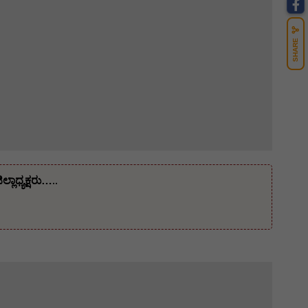
SHARE
ಾಧ್ಯಕ್ಷರು…..