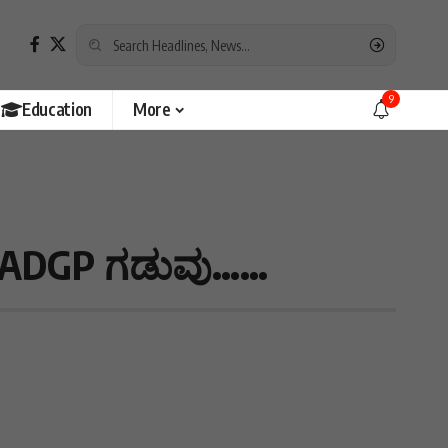
9
Education
More
RP ADGP ಗಡುವು……