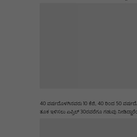
40 ವರ್ಷದೊಳಗಿನವರು 10 ಕೆಜಿ, 40 ರಿಂದ 50 ವರ್ಷದ
ತೂಕ ಇಳಿಸಲು ಏಪ್ರಿಲ್ 30ರವರೆಗೂ ಗಡುವು ನೀಡಿದ್ದಾರೆಂ