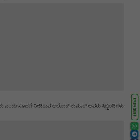
SEND NEWS
ಬೇಕು ಎಂದು ಸೂಚನೆ ನೀಡಿರುವ ಅಲೋಕ್ ಕುಮಾರ್ ಅವರು ಸಿಬ್ಬಂದಿಗಳು