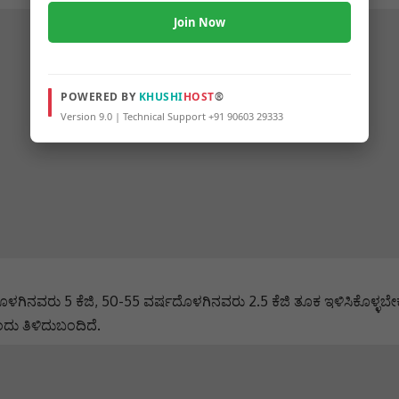
Join Now
POWERED BY
KHUSHI
HOST
®
Version 9.0 | Technical Support +91 90603 29333
ೊಳಗಿನವರು 5 ಕೆಜಿ, 50-55 ವರ್ಷದೊಳಗಿನವರು 2.5 ಕೆಜಿ ತೂಕ ಇಳಿಸಿಕೊಳ್ಳ
ದು ತಿಳಿದುಬಂದಿದೆ.