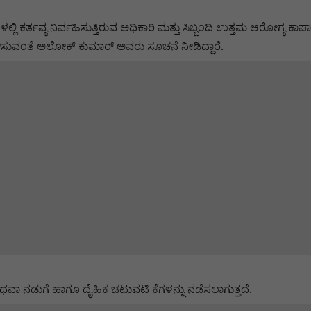
್ಲಿ ಕರ್ತವ್ಯ ನಿರ್ವಹಿಸುತ್ತಿರುವ ಅಧಿಕಾರಿ ಮತ್ತು ಸಿಬ್ಬಂದಿ ಉತ್ತಮ ಆರೋಗ್ಯ ಕಾ
ಇಳಿಸುವಂತೆ ಅಲೋಕ್ ಕುಮಾರ್ ಅವರು ಸೂಚನೆ ನೀಡಿದ್ದಾರೆ.
ಥವಾ ನಡುಗೆ ಹಾಗೂ ದೈಹಿಕ ಚಟುವಟಿ ಕೆಗಳನ್ನು ನಡೆಸಲಾಗುತ್ತದೆ.