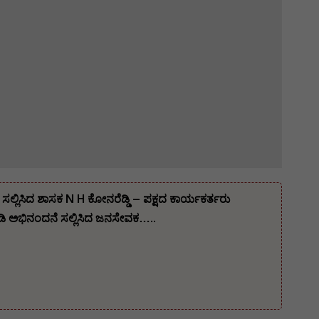
ಲ್ಲಿಸಿದ ಶಾಸಕ N H ಕೋನರೆಡ್ಡಿ – ಪಕ್ಷದ ಕಾರ್ಯಕರ್ತರು
 ಅಭಿನಂದನೆ ಸಲ್ಲಿಸಿದ ಜನಸೇವಕ…..