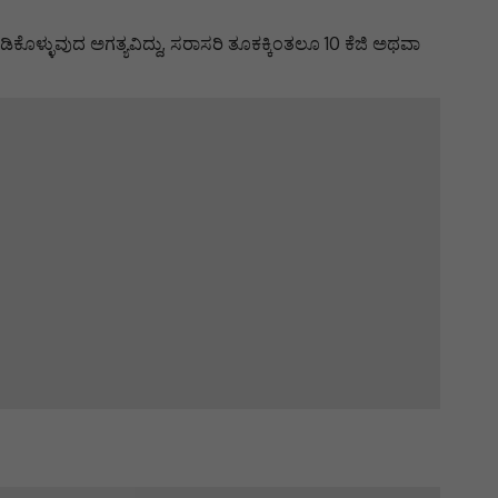
ಪಾಡಿಕೊಳ್ಳುವುದ ಅಗತ್ಯವಿದ್ದು, ಸರಾಸರಿ ತೂಕಕ್ಕಿಂತಲೂ 10 ಕೆಜಿ ಅಥವಾ