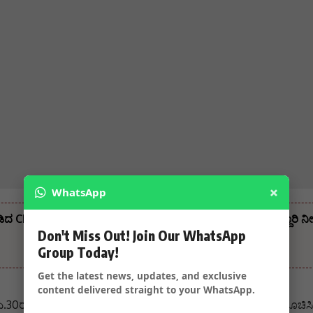
×
WhatsApp
ಡಿದ CM – ಸಚಿವ ಸಂಪುಟ ವಿಸ್ತರಣೆ ಬೆನ್ನಲ್ಲೇ ಸಚಿವರಿಗೆ ಮಹತ್ವದ ಜವಾಬ್ದಾರಿ 
Don't Miss Out! Join Our WhatsApp
Group Today!
Get the latest news, updates, and exclusive
content delivered straight to your WhatsApp.
ಏ.30ರ ಒಳಗೆ ತೂಕ ಇಳಿಸಿ ಕೊಳ್ಳಬೇಕೆಂದು ಎಡಿಜಿಪಿ ಅಲೋಕ್ ಕುಮಾರ್ ಸೂಚಿಸಿದ್