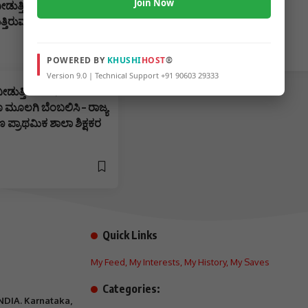
Join Now
ನೀಡುತ್ತಿರುವ ವೈಧ್ಯರು
ತಿರುವ ಮಕ್ಕಳು…..
POWERED BY
KHUSHI
HOST
®
Version 9.0 | Technical Support +91 90603 29333
ನೀಡುತ್ತಿರುವ ಜನಪದ
ಮೂಲಗಿ ಬೆಂಬಲಿಸಿ – ರಾಜ್ಯ
ಣ ಪ್ರಾಥಮಿಕ ಶಾಲಾ ಶಿಕ್ಷಕರ
Quick Links
My Feed
,
My Interests
,
My History
,
My Saves
Categories:
INDIA. Karnataka,