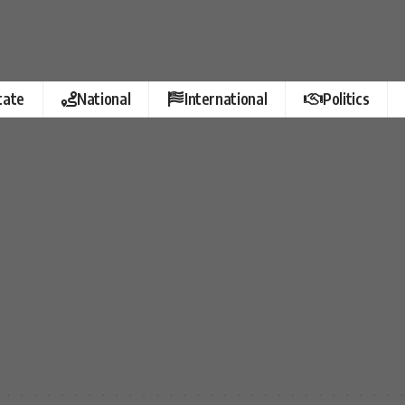
tate
National
International
Politics