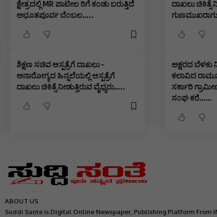
ಕ್ಷೇತ್ರದಲ್ಲಿ MR ಪಾಟೀಲ ರಿಗೆ ಕಂಡು ಬರುತ್ತಿದೆ
ದಾಖಲು ಚಿಕಿತ್ಸೆ 
ಅಭೂತಪೂರ್ವ ಬೆಂಬಲ…..
ಗುಣಮುಖರಾಗುತ್
ಶಿಕ್ಷಣ ಸಚಿವ ಆಸ್ಪತ್ರೆಗೆ ದಾಖಲು –
ಅಕ್ಷರದ ಬೆಳಕು 
ಅನಾರೋಗ್ಯದ ಹಿನ್ನಲೆಯಲ್ಲಿ ಆಸ್ಪತ್ರೆಗೆ
ಕಲಾವಿದ ರಾಮೂ 
ದಾಖಲು ಚಿಕಿತ್ಸೆ ನೀಡುತ್ತಿರುವ ವೈಧ್ಯರು…..
ಸರ್ಕಾರಿ ಗ್ರಾಮೀ
ಸಂಘ ಕರೆ……
ABOUT US
Suddi Sante is Digital Online Newspaper, Publishing Platform From 