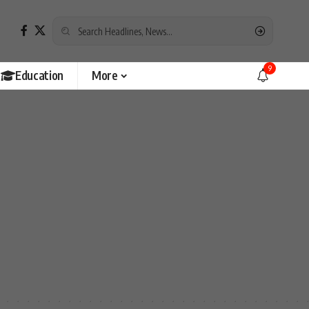
9
Education
More