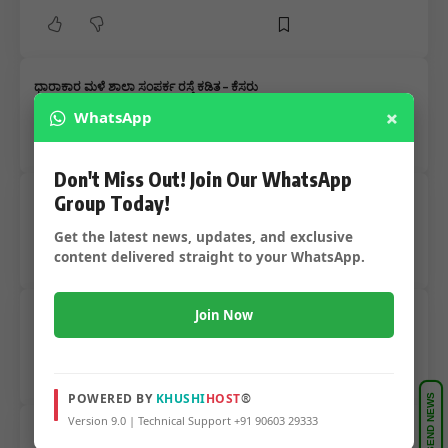
ಧಾರಾಕಾರ ಮಳೆ ಶಾಲಾ ಸಂಪರ್ಕ ರಸ್ತೆ ಕಡಿತ – ಕೆಸರು
ಗದ್ದೆಯಂತಾದ ರಸ್ತೆ ಗಳು ಶಿಕ್ಷಕರ ಮಕ್ಕಳ ಪರದಾಟ…..
×
WhatsApp
Don't Miss Out! Join Our WhatsApp
Group Today!
ವರ್ಗಾವಣೆ ಗೆ ಹೋದ ಶಿಕ್ಷಕರ ಪರದಾಟ – ದೂರ ದೂರದಿಂದ
ಎದ್ದೋ ಬಿದ್ದು ಎನ್ನುತ್ತಾ ಹೋದವರ ಗೋಳು ಕೇಳೊರಿಲ್ಲ
Get the latest news, updates, and exclusive
content delivered straight to your WhatsApp.
Join Now
25% ಖಾಲಿ ಹುದ್ದೆ ಒಂದು ಸತ್ಯ ಮತ್ತು ಮಿಥ್ಯ ಕಾರಣರಾರು –
ಶಿಕ್ಷಕರ ಪರದಾಟ ಸಂಘದ ನಾಯಕರಿಗೆ ಚಲ್ಲಾಟ…..
POWERED BY
KHUSHI
HOST
®
SEND NEWS
Version 9.0 | Technical Support +91 90603 29333
ಧಾರವಾಡದಲ್ಲಿ ಧಾರಕಾರ ಮಳೆಗೆ ಬಿದ್ದ ಮರ – ತಪ್ಪಿತು ದೊಡ್ಡ