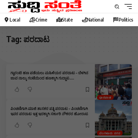
Local
Crime
State
National
Politics
Tag:
ಪರದಾಟ
ಗ್ಯಾರಂಟಿ ಹಣ ಪಡೆಯಲು ಮಹಿಳೆಯರ ಪರದಾಟ – ಬೆಳಗಿನ
ಜಾವ ನಾಲ್ಕು ಗಂಟೆಯಿಂದ ಹಣಕ್ಕಾಗಿ ಗುದ್ದಾಟ…..
ಧಾರವಾಡ
ಪಿಂಚಣಿಗಾಗಿ ಮಾಜಿ ಶಾಸಕರ ಪತ್ನಿ ಪರದಾಟ – ಪಿಂಚಣಿಗಾಗಿ
ಇವರ ಪರದಾಟ ಇತ್ತ ಇದಕ್ಕಾಗಿ ಸರ್ಕಾರಿ ನೌಕರರ ಹೋರಾಟ
ಬೆಂಗಳೂರು ನಗರ