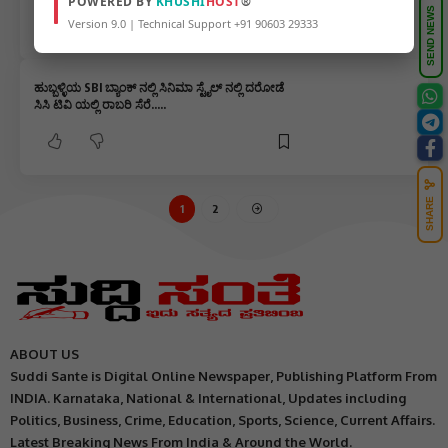
POWERED BY
KHUSHI
HOST
®
SEND NEWS
Version 9.0 | Technical Support +91 90603 29333
ಹುಬ್ಬಳ್ಳಿಯ SBI ಬ್ಯಾಂಕ್ ನಲ್ಲಿ ಸಿನಿಮಾ ಸ್ಟೈಲ್ ನಲ್ಲಿ ದರೋಡೆ
ಸಿಸಿ ಟಿವಿ ಯಲ್ಲಿ ರಾಬರಿ ಸೆರೆ…..
SHARE
1
2
ABOUT US
Suddi Sante is Digital Online Newspaper, Publishing Platform From
INDIA. Karnataka, National & International, Updates including
Politics, Business, Crime, Education, Sports, Science, Current Affairs.
Latest Breaking News From India & Around the World.