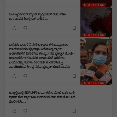
STATE NEWS
ಹಿಟ್ ಆ್ಯಂಡ್ ರನ್ ಬ್ಯಾಂಕ್ ಕ್ಯಾಷೀಯರ್ ದುರ್ಮರಣ
ಧಾರವಾಡದ ಶಿವಳ್ಳಿ ಬಳಿ ಘಟನೆ…..
STATE NEWS
ಬಡವರು ಎಂದರೆ ನಿಮಗೆ ಕಾಲಾಗಿನ ಕಸನಾ,ವ್ಯವಹಾರ
ಮಾಡುವವರಿಗೂ ಪ್ರೋತ್ಸಾಹ ನಿಡೋದಿಲ್ಲ ಬ್ಯಾಂಕ್
ಅಧಿಕಾರಿಗಳಿಗೆ ನೀರಿಳಿಸಿದ ಕೇಂದ್ರ ಸಚಿವ ಪ್ರಹ್ಲಾದ್ ಜೋಶಿ –
ರಾಜಕಾರಣಿಗಳಿಗೆ ಜನಪರ ಕಾಳಜಿ ಹೇಗೆ ಇರಬೇಕು
ಎಂಬೊದನ್ನು ಸಾರ್ವಜನಿಕರವಾಗಿ ತೋರಿಸಿಕೊಟ್ಟು
ಮಾದರಿಯಾದ ಕೇಂದ್ರ ಸಚಿವ ಪ್ರಹ್ಲಾದ್ ಜೋಶಿಯವರು
STATE NEWS
ಹುಬ್ಬಳ್ಳಿಯಲ್ಲಿ SDPI,PFI ಕಾರ್ಯಕರ್ತರ ಮೇಲೆ ಲಘು ಲಾಠಿ
ಪ್ರಹಾರ ಗೋ ಬ್ಯಾಕ್ NIA ಎಂದವರಿಗೆ ಲಾಠಿ ರುಚಿ ತೋರಿಸಿದ
ಪೊಲೀಸರು…..