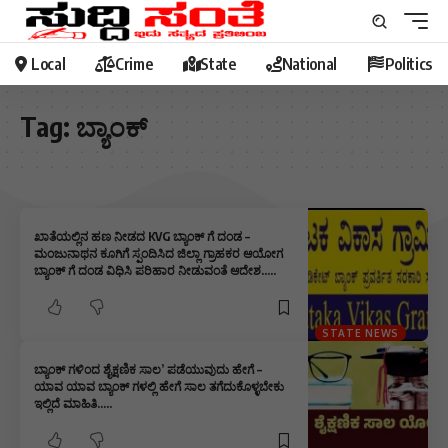
Local
Crime
State
National
Politics
Tag:
ಬ್ಯಾಂಕ್
ಖಾತೆಯಲ್ಲಿನ ಹಣ ನೀಡದ KVG ಬ್ಯಾಂಕ್ ಗೆ ದಂಡ –
ಮಂಜುನಾಥನ ಕೂಗಿಗೆ ಸ್ಪಂದಿಸಿದ ಜಿಲ್ಲಾ ಗ್ರಾಹಕರ ಆಯೋಗ
ಬ್ಯಾಂಕ್ ಗೆ ದಂಡ ವಿಧಿಸಿ ಪರಿಹಾರ ನೀಡುವಂತೆ ಆದೇಶ…..
STATE NEWS
ಬ್ಯಾಂಕ್ ಗಳಿಂದ ಶೈಕ್ಷಣಿಕ ಸಾಲ’ ಪಡೆಯುವುದು ಹೇಗೆ –
ಯಾವ ಯಾವ ಬ್ಯಾಂಕ್ ಗಳಲ್ಲಿ ಹೇಗೆ ಸಾಲ ತಗೆದುಕೊಳ್ಳಬೇಕು
ಇಲ್ಲಿದೆ ಮಾಹಿತಿ…..