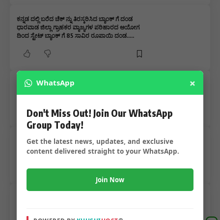
ಕನ್ನಡ ದಲ್ಲಿ ಬರೆದ ಚೆಕ್ ನ್ನು ತಿರಸ್ಕರಿಸಿದ ಬ್ಯಾಂಕ್ ಗೆ ದಂಡ
ಧಾರವಾಡ ಜಿಲ್ಲಾ ಗ್ರಾಹಕರ ವ್ಯಾಜ್ಯಗಳ ಪರಿಹಾರದ ಆಯೋಗ
ದಿಂದ ಸ್ಟೇಟ್ ಬ್ಯಾಂಕ್ ಗೆ 85 ಸಾವಿರ ರೂಪಾಯಿ ದಂಡ…..
×
WhatsApp
ಆಗಸ್ಟ್ ತಿಂಗಳಲ್ಲಿ 13 ದಿನಗಳ ಬ್ಯಾಂಕ್ ರಜೆ ಬ್ಯಾಂಕಿಂಗ್
ವ್ಯವಹಾರ ಗಳಿದ್ದರೆ ಮೊದಲೆ ಪ್ಲಾನ್ ಮಾಡಿಕೊಳ್ಳಿ…..
Don't Miss Out! Join Our WhatsApp
Group Today!
Get the latest news, updates, and exclusive
ಶಿಕ್ಷಕರ ಮತದಾರರ ಪಟ್ಟಿಯಲ್ಲಿ ಕಾರ್ಖಾನೆ ನೌಕರರು, ಬ್ಯಾಂಕ್
ಸಿಬ್ಬಂದಿ – ಚುನಾವಣೆ ಸಮಯ ದಲ್ಲಿ ಎಡವಟ್ಟು ಬಯಲು…..
content delivered straight to your WhatsApp.
Join Now
ಶಾಲಾ ಹಣವನ್ನು ದುರ್ಬಳಕೆ ಮಾಡಿಕೊಂಡ ಮುಖ್ಯಶಿಕ್ಷಕ
ಬ್ಯಾಂಕ್ ಸಿಬ್ಬಂದಿ ನೀಡಿದ ದೂರಿನಿಂದ ಬಯಲಾಯಿತು ಲಕ್ಷ ಲಕ್ಷ
ರೂಪಾಯಿ ದುರ್ಬಳಕೆ…..