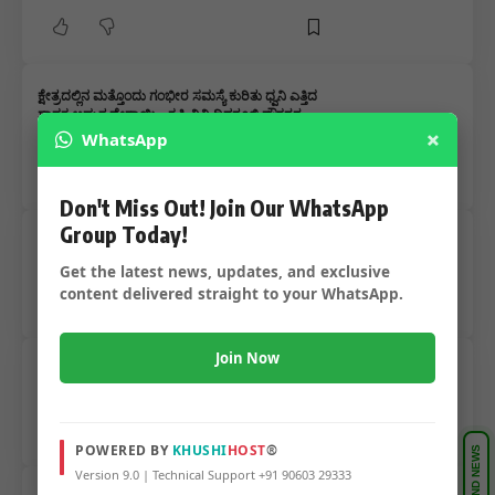
ಕ್ಷೇತ್ರದಲ್ಲಿನ ಮತ್ತೊಂದು ಗಂಭೀರ ಸಮಸ್ಯೆ ಕುರಿತು ಧ್ವನಿ ಎತ್ತಿದ
ಶಾಸಕ ಅಮೃತ ದೇಸಾಯಿ – ಕೃಷಿ ವಿವಿ ದಿನಗೂಲಿ ನೌಕರರ
×
ದಿನಗೂಲಿ ಕಷ್ಟದ ಗಮನ ಸೆಳೆದ ಶಾಸಕರು…..
WhatsApp
Don't Miss Out! Join Our WhatsApp
Group Today!
ಕಾರು ಅಪಘಾತ ವಿವಿ ಕುಲಸಚಿವ ಸಾವು – ರಸ್ತೆ ತಿರುವಿನಲ್ಲಿ
ಮರಕ್ಕೆ ಡಿಕ್ಕಿ ಹೊಡೆದ ಕಾರು…..
Get the latest news, updates, and exclusive
content delivered straight to your WhatsApp.
Join Now
ಧಾರವಾಡ ಕೃಷಿ ವಿವಿ ಇಬ್ಬರು ಮಹಿಳಾ ನೌಕರರ ಸಾವು
ಪ್ರಕರಣ – ಮುಲ್ಲಾ ,ಮೇಸ್ತ್ರಿ ಅಮಾನತು
POWERED BY
KHUSHI
HOST
®
SEND NEWS
Version 9.0 | Technical Support +91 90603 29333