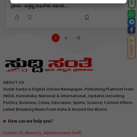
ಧಾರವಾಡದ ಕೃಷಿ ವಿವಿ ಇಬ್ಬರು ಮಹಿಳಾ ನೌಕರರ ಸಾವಿನ
ಪ್ರಕರಣ – ಮತ್ತಷ್ಟು ದಾಖಲೆಗಳು ಬಿಡುಗಡೆ…..
1
2
SHARE
ABOUT US
Suddi Sante is Digital Online Newspaper, Publishing Platform From
INDIA. Karnataka, National & International, Updates including
Politics, Business, Crime, Education, Sports, Science, Current Affairs.
Latest Breaking News From India & Around the World.
How can we help you?
Contact US
,
About Us
,
Advertisement Tariff
,