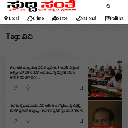
Local
Crime
State
National
Politics
Tag:
ವಿವಿ
ಕರ್ನಾಟಕ ರಾಜ್ಯ ಮುಕ್ತ ವಿವಿ ಗೆ ಪ್ರವೇಶಾತಿ ಅವಧಿ ವಿಸ್ತರಣೆ –
ಅಕ್ಟೋಬರ್ 20 ರವರೆಗೆ ಅವಧಿಯನ್ನು ವಿಸ್ತರಣೆ ಮಾಡಿ
ಆದೇಶ ಮಾಡಿದ ವಿವಿ…..
ಮೈಸೂರು
ಸದನದಲ್ಲಿ ಧಾರವಾಡದ ವಿವಿ ಆರ್ಥಿಕ ಪರಸ್ಥಿತಿಯನ್ನು ಬಿಚ್ಚಿಟ್ಟ
ಶಾಸಕ ಪ್ರಸಾದ ಅಬ್ಬಯ್ಯ – ಶಾಸಕರ ಧ್ವನಿಗೆ ಸ್ಪಂದಿಸದ ಸರ್ಕಾರ