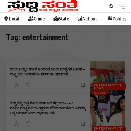
Local
Crime
State
National
Politics
Tag:
entertainment
ಶಾಲಾ ವಿದ್ಯಾರ್ಥಿಗಳಿಗೆ ಆಲಬೆಂಡೊಜಲ್ ಮಾತ್ರೆಗಳ ವಿತರಣೆ –
ರಾಷ್ಟ್ರೀಯ ಜಂತುಹುಳು ನಿವಾರಣಾ ದಿನಾಚರಣೆ…..
ENTERTAINMENT
NEWS
ಧಾರವಾಡ
ಶಿಲ್ಪಾ ಶೆಟ್ಟಿ ಬಟ್ಟೆ ನೋಡಿ ಶಾಕ್ ಆದ ಕನ್ನಡಿಗರು – 47
ವಯಸ್ಸಿನಲ್ಲೂ ನಟಿಯ ಗ್ಲಾಮರ್ ಸೌಂದರ್ಯ ನೋಡಿ ಏನಮ್ಮಾ
ನಿನ್ನ ಅವತಾರ ಎಂದ ಅಭಿಮಾನಿಗಳು
ENTERTAINMENT