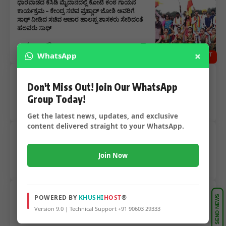
ಧಾರವಾಡದ ಕೆಸಿಡಿ ಮೈದಾನದಲ್ಲಿ ಕೋಟಿ ಕಂಠ ಗಾಯನ
ಕಾರ್ಯಕ್ರಮ – ಕೇಂದ್ರ ಸಚಿವ ಪ್ರಹ್ಲಾದ್ ಜೋಶಿ ಅವರಿಗೆ
ಸಾಥ್ ನೀಡಿದ ಸಚಿವ ಆಚಾರ ಹಾಲಪ್ಪ ಶಾಸಕರು ಸೇರಿದಂತೆ
ಹಲವರು ಸಾಥ್
×
WhatsApp
ENTERTAINMENT
NEWS
ಹುಬ್ಬಳ್ಳಿಯಲ್ಲಿ ಹಿರಿಯ ನಟ ಚಿಂತಕ ಜಿ ಕರ ಗೋವಿಂದ ರಾವ್
Don't Miss Out! Join Our WhatsApp
ನಿಧನ – ನಗರದಲ್ಲಿ ನಡೆಯಿತು ಅಂತ್ಯಕ್ರಿಯೆ…..
Group Today!
Get the latest news, updates, and exclusive
content delivered straight to your WhatsApp.
ನಟಿ ಸಂಜಾನ ಗುಲ್ರಾನಿ ಸಿಕ್ತು ಜಾಮೀನು – ಹೈಕೊರ್ಟ್ ನಿಂದ
ಷರುತ್ತು ಬದ್ದ ಮಂಜೂರು
Join Now
‘ಲವ್ ಇನ್ ಲಾಕ್ ಡೌನ್’ – ಚಿತ್ರೀಕರಣ ಆರಂಭ
POWERED BY
KHUSHI
HOST
®
SEND NEWS
Version 9.0 | Technical Support +91 90603 29333