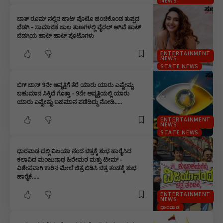
NEWS
ಬಾತ್ ರೂಮ್ ನಲ್ಲಿನ ಹಾಟ್ ಪೊಟೊ ಹಂಚಿಕೊಂಡ ತುಪ್ಪದ
ಬೆಡಗಿ – ಸಾಮಾಜಿಕ ಜಾಲ ತಾಣಗಳಲ್ಲಿ ವೈರಲ್ ಆಗಿವೆ ಹಾಟ್
ಬೆಡಗಿಯ ಹಾಟ್ ಹಾಟ್ ಪೊಟೊಗಳು
ENTERTAINMENT
NEWS
STATE NEWS
ಬಿಗ್ ಬಾಸ್ 9ನೇ ಆವೃತ್ತಿಗೆ ತೆರೆ ಯಾರು ಯಾರು ಎಷ್ಟೇಷ್ಟು
ಬಹುಮಾನ ಸಿಕ್ಕಿದೆ ಗೊತ್ತಾ – 9ನೇ ಆವೃತ್ತಿಯಲ್ಲಿ ಯಾರು
ಯಾರು ಎಷ್ಟೇಷ್ಟು ಬಹಮಾನ ಪಡೆದಿದ್ದು ನೋಡಿ…..
ENTERTAINMENT
NEWS
STATE NEWS
ಧಾರವಾಡ ದಲ್ಲಿ ವಿಜಯಾ ನಂದ ಚಿತ್ರಕ್ಕೆ ಶುಭ ಹಾರೈಸಿದ
ಕಲಾವಿದ ಮಂಜುನಾಥ ಹಿರೇಮಠ ಮತ್ತು ಟೀಮ್ –
ವಿಶೇಷವಾಗಿ ಕಾರಿನ ಮೇಲೆ ಚಿತ್ರ ಬಿಡಿಸಿ ಚಿತ್ರ ತಂಡಕ್ಕೆ ಶುಭ
ಹಾರೈಕೆ…..
ENTERTAINMENT
NEWS
ಧಾರವಾಡ