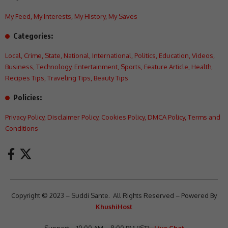
My Feed
,
My Interests
,
My History
,
My Saves
Categories:
Local
,
Crime
,
State
,
National
,
International
,
Politics
,
Education
,
Videos
,
Business
,
Technology
,
Entertainment
,
Sports
,
Feature Article
,
Health
,
Recipes Tips
,
Traveling Tips
,
Beauty Tips
Policies:
Privacy Policy
,
Disclaimer Policy
,
Cookies Policy
,
DMCA Policy
,
Terms and
Conditions
Copyright © 2023 – Suddi Sante. All Rights Reserved – Powered By
KhushiHost
Support – 10:00 AM – 8:00 PM (IST)
Live Chat