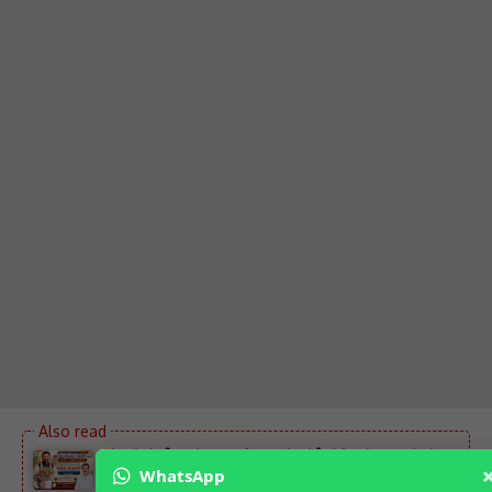
ಸಚಿವ ಸಂತೋಷ ಲಾಡ್ ಗೆ ಅಭಿನಂದನೆ ಸಲ್ಲಿಸಿದ ಅನಿಲಕುಮಾರ್
WhatsApp
ಪಾಟೀಲ್ – ಅಭಿನಂದನೆ ಸಲ್ಲಿಸಿ ಶುಭ ಹಾರೈಸಿದ ಜಿಲ್ಲಾಧ್ಯಕ್ಷರು…..