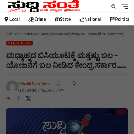
Local
Crime
State
National
Politics
Suddi Sante
>
State News
>
ಮಧ್ಯಾಹ್ನದ ಬಿಸಿಯೂಟಕ್ಕೆ ಮತ್ತಷ್ಟು ಬಲ – ಯೋಜನೆಗೆ ಬಲ‌ ನೀಡಿದ ಕೇಂದ್ರ ಸರ್ಕಾರ…..
STATE NEWS
ಮಧ್ಯಾಹ್ನದ ಬಿಸಿಯೂಟಕ್ಕೆ ಮತ್ತಷ್ಟು ಬಲ –
ಯೋಜನೆಗೆ ಬಲ‌ ನೀಡಿದ ಕೇಂದ್ರ ಸರ್ಕಾರ…..
By
Suddi Sante Desk
Last updated: 21/12/2025 6:07 PM