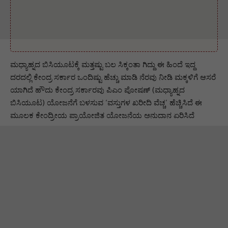
ಮಧ್ಯಾಹ್ನದ ಬಿಸಿಯೂಟಕ್ಕೆ ಮತ್ತಷ್ಟು ಬಲ ಸಿಕ್ಕಂತಾ ಗಿದ್ದು ಈ ಹಿಂದೆ ಇದ್ದ
ದರದಲ್ಲಿ ಕೇಂದ್ರ ಸರ್ಕಾರ ಒಂದಿಷ್ಟು ಹೆಚ್ಚು ಮಾಡಿ ನೆರವು ನೀಡಿ ಮಕ್ಕಳಿಗೆ ಆಸರೆ
ಯಾಗಿದೆ ಹೌದು ಕೇಂದ್ರ ಸರ್ಕಾರವು ಪಿಎಂ ಪೋಷಣ್ (ಮಧ್ಯಾಹ್ನದ
ಬಿಸಿಯೂಟ) ಯೋಜನೆಗೆ ಬಳಸುವ ‘ವಸ್ತುಗಳ ಖರೀದಿ ವೆಚ್ಚ’ ಹೆಚ್ಚಿಸಿದೆ ಈ
ಮೂಲಕ ಕೇಂದ್ರೀಯ ಪ್ರಾಯೋಜಿತ ಯೋಜನೆಯ ಅನುದಾನ ಏರಿಸಿದೆ