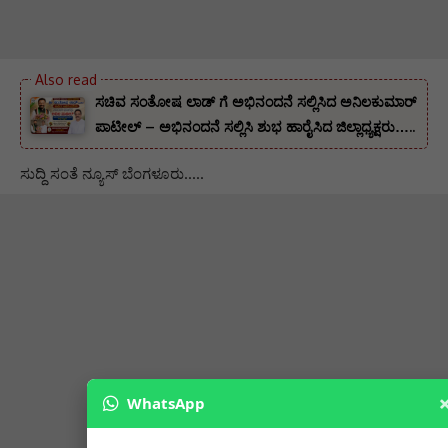
ಸಚಿವ ಸಂತೋಷ ಲಾಡ್ ಗೆ ಅಭಿನಂದನೆ ಸಲ್ಲಿಸಿದ ಅನಿಲಕುಮಾರ್
ಪಾಟೀಲ್ – ಅಭಿನಂದನೆ ಸಲ್ಲಿಸಿ ಶುಭ ಹಾರೈಸಿದ ಜಿಲ್ಲಾಧ್ಯಕ್ಷರು…..
ಸುದ್ದಿ ಸಂತೆ ನ್ಯೂಸ್ ಬೆಂಗಳೂರು…..
WhatsApp