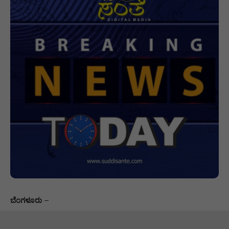
ಬೆಂಗಳೂರು
–