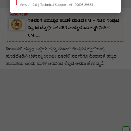
Version 9.0 | Technical Support +91 90603 29333
ಸಚಿವರಿಗೆ ಜವಾಬ್ದಾರಿ ಹಂಚಿಕೆ ಮಾಡಿದ CM – ಸಚಿವ ಸಂಪುಟ
ವಿಸ್ತರಣೆ ಬೆನ್ನಲ್ಲೇ ಸಚಿವರಿಗೆ ಮಹತ್ವದ ಜವಾಬ್ದಾರಿ ನೀಡಿದ
CM…..
ದೀಪಾವಳಿ ಹಬ್ಬವು ಒಳ್ಳೆಯ ದನ್ನು ಮಾಡಲಿ ಜೀವನದ ಕತ್ತಲೆಯಲ್ಲಿ
ಹೊಡೆದೊಡಿಸಿ ಬೆಳಕನ್ನು ಉಂಟು ಮಾಡಲಿ ಸರ್ವರಿಗೂ ದೀಪಾವಳಿ ಹಬ್ಬದ
ಶುಭಾಶಯ ಎಂದು ಶಾಸಕ ಅರವಿಂದ ಬೆಲ್ಲದ ಅವರು ಹೇಳಿದ್ದಾರೆ.