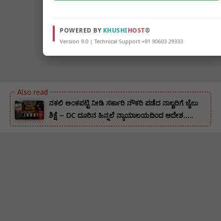
POWERED BY
KHUSHI
HOST
®
Version 9.0 | Technical Support +91 90603 29333
ನಕಲಿ ಅಂಕಪಟ್ಟಿ ನೀಡಿ ಸರ್ಕಾರಿ ನೌಕರಿ ಪಡೆದ ನಾಲ್ವರಿಗೆ ಜೈಲು
ಶಿಕ್ಷೆ – DC ದೂರಿನ ಹಿನ್ನಲೆ ನ್ಯಾಯಾಲಯದಿಂದ ಆದೇಶ…..