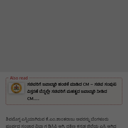
ಸಚಿವರಿಗೆ ಜವಾಬ್ದಾರಿ ಹಂಚಿಕೆ ಮಾಡಿದ CM – ಸಚಿವ ಸಂಪುಟ
ವಿಸ್ತರಣೆ ಬೆನ್ನಲ್ಲೇ ಸಚಿವರಿಗೆ ಮಹತ್ವದ ಜವಾಬ್ದಾರಿ ನೀಡಿದ
CM…..
ಶಿವಮೊಗ್ಗ ಎಸ್ಪಿಯಾಗಿರುವ ಕೆ.ಎಂ.ಶಾಂತರಾಜು ಅವರನ್ನು ಬೆಂಗಳೂರು
ಪೂರ್ವದ ಸಂಚಾರ ವಿಭಾ ಗ ಡಿಸಿಪಿ ಆಗಿ, ದಕ್ಷಿಣ ಕನ್ನಡ ಜಿಲ್ಲೆಯ ಎಸ್ಪಿ ಆಗಿದ್ದ