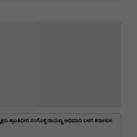
ರು ಕ್ರಾಂತಿವೀರ ಸಂಗೊಳ್ಳಿ ರಾಯಣ್ಣ ಅಭಿಮಾನಿ ಬಳಗ ಕರ್ನಾಟಕ.