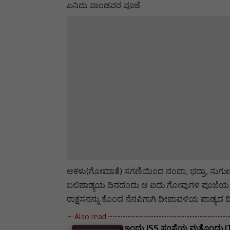
ಏನಿದು ಪಾಂಡವರ ಪೂಜೆ
ಆಕಳು(ಗೋಮಾತೆ) ಸಗಣಿಯಿಂದ ನಂದಾ, ಭದ್ರಾ, ಸುಗುಣ, ಶ
ಬಲಿಪಾಡ್ಯಯ ದಿನದಂದು ಆ ಐದು ಗೋವುಗಳ ಪೂಜೆಯ ಸಂಕೇ
ರಾಕ್ಷಸನನ್ನು ಕೊಂದ ನೆನಪಿಗಾಗಿ ದೀಪಾವಳಿಯ ಪಾಡ್ಯದ 
ಇಂದು JSS ಸಂಸ್ಥೆಯ ಮತ್ತೊಂದು I