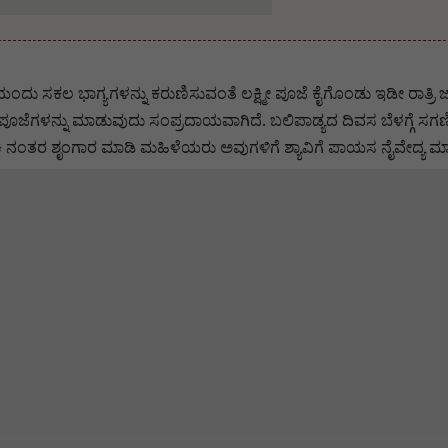
ಂದು ಸಕಲ ಭಾಗ್ಯಗಳನ್ನು ಕರುಣಿಸುವಂತೆ ಲಕ್ಷ್ಮೀ ಪೂಜೆ ಕೈಗೊಂಡು ಇಡೀ ರಾತ್ರಿ
ೂಜೆಗಳನ್ನು ಮಾಡುವುದು ಸಂಪ್ರದಾಯವಾಗಿದೆ. ಬಲಿಪಾಡ್ಯದ ದಿವಸ ಬೆಳಗ್ಗೆ ಸ
ಹಾಕಿ ನಂತರ ಶೃಂಗಾರ ಮಾಡಿ ಮಹಿಳೆಯರು ಅವುಗಳಿಗೆ ಶ್ಯಾವಿಗೆ ಪಾಯಸ ನೈವೇದ್ಯ ಮಾ