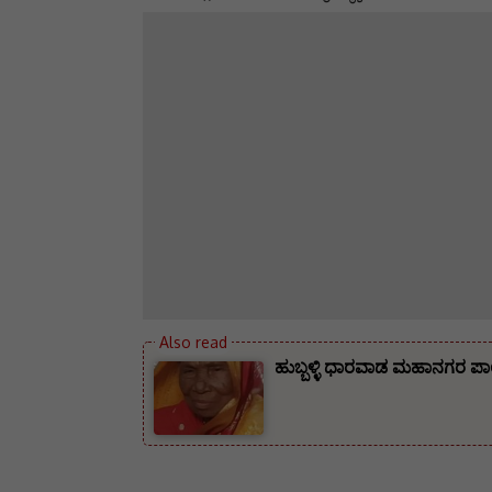
ಹುಬ್ಬಳ್ಳಿ ಧಾರವಾಡ ಮಹಾನಗರ ಪಾಲ