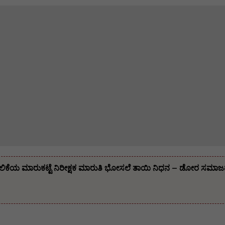
ಿಕೆಯ ಮಾರುಕಟ್ಟೆ ನಿರೀಕ್ಷಕ ಮಾರುತಿ ಭೋಸಲೆ ತಾಯಿ ನಿಧನ – ಡೋರ ಸಮಾಜದ ಹಿರ