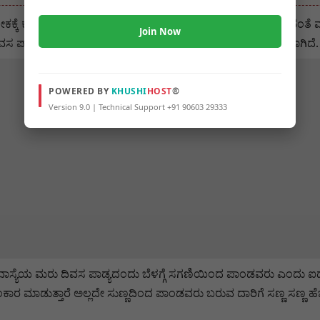
ಕ್ಕೆ ಕಂಟಕ ಪ್ರಾಯವಾಗಿದ್ದ ಜನತೆಯನ್ನು ಕಷ್ಟದ ಕಣ್ಣೀರಿನಲ್ಲಿ ಕೈತೊಳೆಯುವಂತೆ ಮ
Join Now
ಸ ಪಾಂಡವರ ಮೂರ್ತಿಯನ್ನು ಮಾಡಿ ಪೂಜಿಸುವುದು ಧಾರ್ಮಿಕ ಹಿನ್ನಲೆಯಾಗಿದೆ.
POWERED BY
KHUSHI
HOST
®
Version 9.0 | Technical Support +91 90603 29333
್ಯೆಯ ಮರು ದಿವಸ ಪಾಡ್ಯದಂದು ಬೆಳಗ್ಗೆ ಸಗಣಿಯಿಂದ ಪಾಂಡವರು ಎಂದು ಐದು ಮೂರ
ರ ಮಾಡುತ್ತಾರೆ ಅಲ್ಲದೇ ಸುಣ್ಣದಿಂದ ಪಾಂಡವರು ಬರುವ ದಾರಿಗೆ ಸಣ್ಣ ಸಣ್ಣ ಹೆ