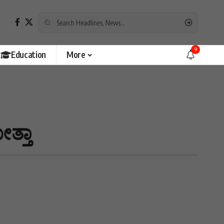
9
Education
More
ತ್ತಾ