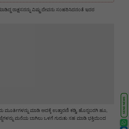
ಾಡಿದ್ದ ರಾಕ್ಷಸನನ್ನು ವಿಷ್ಣು ದೇವನು ಸಂಹರಿಸಿದನಂತೆ ಇದರ
SEND NEWS
್ತಿಗಳನ್ನು ಮಾಡಿ ಅದಕ್ಕೆ ಉತ್ತಾರಣಿ ಕಡ್ಡಿ, ಹೊನ್ನಬರಗಿ ಹೂ,
ಜ್ಜೆಗಳನ್ನು ಮನೆಯ ಬಾಗಿಲು ಒಳಗೆ ಗುರುತು ಸಹ ಮಾಡಿ ಭಕ್ತಿಯಿಂದ