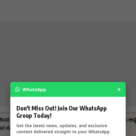
×
WhatsApp
Don't Miss Out! Join Our WhatsApp
Group Today!
ಿಂದ ದೀಪಾವಳಿ ಹಬ್ಬದ ಶುಭಾಶಯ ಗಳು ಸುರೇಶ ಗೋಕಾಕ್, ಸಂಸ್ಥಾಪಕರು ಅಧ್ಯಕ್ಷ
Get the latest news, updates, and exclusive
ನ ಸಭಾ ಕ್ಷೇತ್ರ
content delivered straight to your WhatsApp.