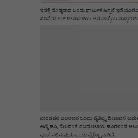
ಇದಕ್ಕೆ ದೊಡ್ಡದಾದ ಒಂದು ಧಾರ್ಮಿಕ ಹಿನ್ನಲೆ ಇದೆ ಭೂಲೋಕ
ಸವಿನೆನಪಿಗಾಗಿ ದೀಪಾವಳಿಯ ಅಮವಾಸ್ಯೆಯ ಪಾಡ್ಯದ ದಿವ
ಪಾಂಡವರ ಅಲಂಕಾರ ಒಂದು ವೈಶಿಷ್ಠ್ಯ ದೀಪಾವಳಿ ಅಮವಾಸ
ಅಣ್ಣಿ ಹೂ, ಸೇರಿದಂತೆ ವಿವಿಧ ರೀತಿಯ ಹೂಗಳಿಂದ ಅಲಂಕಾ
ಪೂಜೆ ಸಲ್ಲಿಸುವುದು ಒಂದು ವೈಶಿಷ್ಠ್ಯವಾಗಿದೆ.