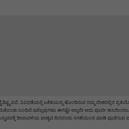
ವೈಶಿಷ್ಟ್ಯವಿದೆ. ವಿವಿಧತೆಯಲ್ಲಿ ಏಕೆತಯನ್ನು ಹೊಂದಿರುವ ನಮ್ಮ ದೇಶದಲ್ಲಿನ 
ೆದುಕೊಂಡು ಬಂದಿವೆ.ಇವೆಲ್ಲವುಗಳೂ ಈಗಷ್ಟೇ ಅಲ್ಲದೇ ಅದು ಪೂರ್ವ ಕಾಲದ
ದಕ್ಕೆ ದೀಪಾವಳಿಯ ಪಾಡ್ಯದ ದಿನದಂದು ಸಗಣೆಯಿಂದ ಮಾಡಿ ಪೂಜಿಸುವ ಪಾಂಡವರು