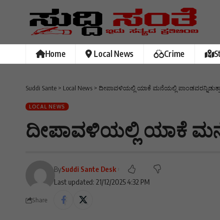
Home
Local News
Crime
S
Suddi Sante
>
Local News
>
ದೀಪಾವಳಿಯಲ್ಲಿ ಯಾಕೆ ಮನೆಯಲ್ಲಿ ಪಾಂಡವರನ್ನಿಡುತ್ತಾ
LOCAL NEWS
ದೀಪಾವಳಿಯಲ್ಲಿ ಯಾಕೆ ಮನೆಯ
By
Suddi Sante Desk
Last updated: 21/12/2025 4:32 PM
Share