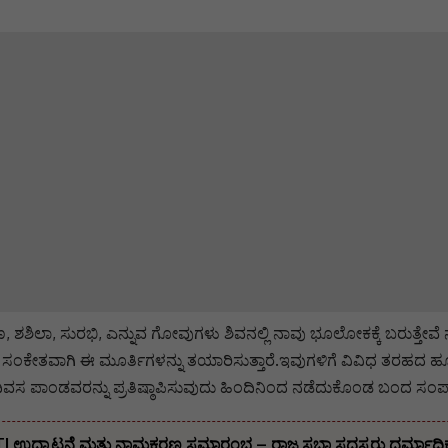
ಶಿಲಾ, ಸುರಭಿ, ಎನ್ನುವ ಗೋವುಗಳು ಶಿವನಲ್ಲಿ ನಾವು ಭೂಲೋಕಕ್ಕೆ ಬರುತ್ತೇವೆ 
ತವಾಗಿ ಈ ಮೂರ್ತಿಗಳನ್ನು ತಯಾರಿಸುತ್ತಾರೆ.ಇವುಗಳಿಗೆ ವಿವಿಧ ತರಹದ ಹೂಗಳ
ದಿವಸ ಪಾಂಡವರನ್ನು ಪ್ರತಿಷ್ಠಾಪಿಸುವುದು ಹಿಂದಿನಿಂದ ನಡೆದುಕೊಂಡ ಬಂದ ಸಂಪ
TI ಉದ್ಘಾಟನೆ ಮತ್ತು ನಾಮಕರಣ ಸಮಾರಂಭ – ರಾಜ್ಯಸಭಾ ಸದಸ್ಯರು ಧರ್ಮಾಧಿಕಾರ