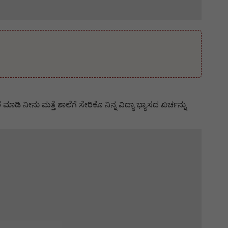
ಾಡಿ ನೀನು ಮತ್ತೆ ಶಾಲೆಗೆ ಸೇರಿಕೊ ನಿನ್ನ ವಿದ್ಯಾ ಭ್ಯಾಸದ ಖರ್ಚನ್ನು