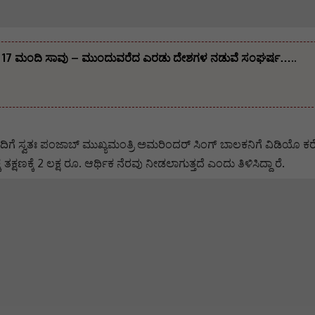
 ದಾಳಿ 17 ಮಂದಿ ಸಾವು – ಮುಂದುವರೆದ ಎರಡು ದೇಶಗಳ ನಡುವೆ ಸಂಘರ್ಷ…..
ದಿಗೆ ಸ್ವತಃ ಪಂಜಾಬ್‌ ಮುಖ್ಯಮಂತ್ರಿ ಅಮರಿಂದರ್‌ ಸಿಂಗ್‌ ಬಾಲಕನಿಗೆ ವಿಡಿಯೊ ಕರೆ ಮ
 ತಕ್ಷಣಕ್ಕೆ 2 ಲಕ್ಷ ರೂ. ಆರ್ಥಿಕ ನೆರವು ನೀಡಲಾಗುತ್ತದೆ ಎಂದು ತಿಳಿಸಿದ್ದಾ ರೆ.