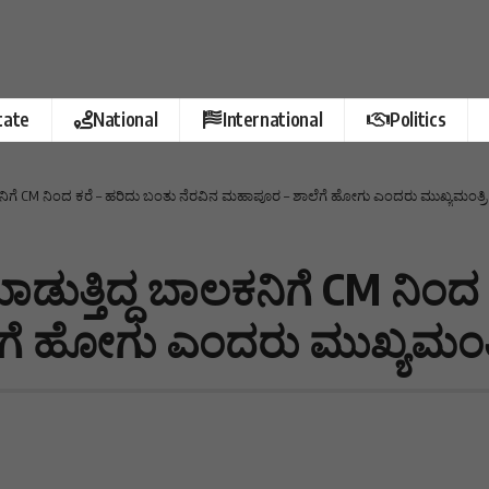
tate
National
International
Politics
ಬಾಲಕನಿಗೆ CM ನಿಂದ ಕರೆ – ಹರಿದು ಬಂತು ನೆರವಿನ ಮಹಾಪೂರ – ಶಾಲೆಗೆ ಹೋಗು ಎಂದರು ಮುಖ್ಯಮಂತ್ರಿ
ಮಾಡುತ್ತಿದ್ದ ಬಾಲಕನಿಗೆ CM ನಿಂ
ಗೆ ಹೋಗು ಎಂದರು ಮುಖ್ಯಮಂತ್