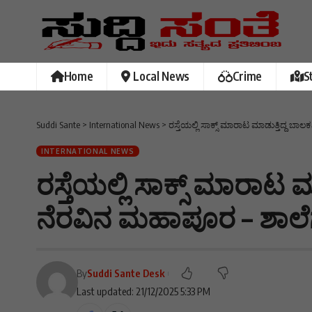
Home
Local News
Crime
S
Suddi Sante
>
International News
>
ರಸ್ತೆಯಲ್ಲಿ ಸಾಕ್ಸ್ ಮಾರಾಟ ಮಾಡುತ್ತಿದ್ದ 
INTERNATIONAL NEWS
ರಸ್ತೆಯಲ್ಲಿ ಸಾಕ್ಸ್ ಮಾರಾಟ 
ನೆರವಿನ ಮಹಾಪೂರ – ಶಾಲೆ
By
Suddi Sante Desk
Last updated: 21/12/2025 5:33 PM