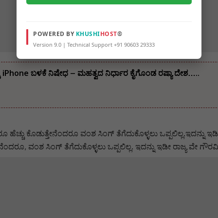
POWERED BY
KHUSHI
HOST
®
Version 9.0 | Technical Support +91 90603 29333
ಸಕ್ಕೆ iPhone ಬಳಕೆ ನಿಷೇಧ – ಮಹತ್ವದ ನಿರ್ಧಾರ ಕೈಗೊಂಡ ರಷ್ಯಾ ದೇಶ…..
0 ರೂ ಹೆಚ್ಚು ಕೊಡುತ್ತೇನೆಂದರೂ ವಂಶ ಸಿಂಗ್‌ ತೆಗೆದುಕೊಳ್ಳಲು ಒಪ್ಪಲಿಲ್ಲ.ಇದನ್ನು ಇ
ತ್ತೇನೆಂದರೂ, ವಂಶ ಸಿಂಗ್‌ ತೆಗೆದುಕೊಳ್ಳಲು ಒಪ್ಪಲಿಲ್ಲ. ಇದನ್ನು ಇಡೀ ರಾಜ್ಯ ವ