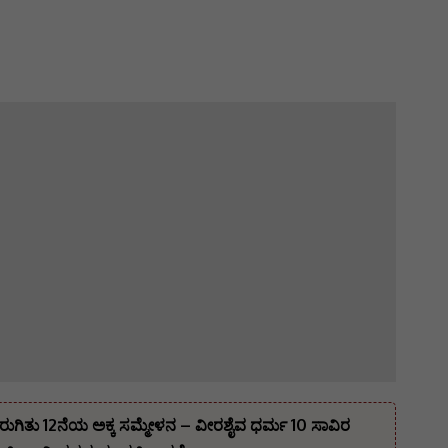
ರುಗಿತು 12ನೆಯ ಅಕ್ಕ ಸಮ್ಮೇಳನ – ವೀರಶೈವ ಧರ್ಮ 10 ಸಾವಿರ