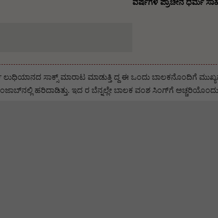
ವರ್ಷಗಳ ಪ್ರಾಚೀನ ಧರ್ಮ ಸಾಹಿ
ಿಯಾನದ ಸಾಕ್ಸ್ ಮಾರಾಟ ಮಾಡುತ್ತಿ ದ್ದ ಈ ಒಂದು ಬಾಲಕನೊಂದಿಗೆ ಮುಖ್ಯಮಂತ್ರಿ
ಾಬ್‌ನಲ್ಲಿ ಹರಿದಾಡಿತ್ತು. ಇದ ರ ಬೆನ್ನಲ್ಲೇ ಬಾಲಕ ವಂಶ ಸಿಂಗ್‌ಗೆ ಅಚ್ಚರಿಯೊಂದು 