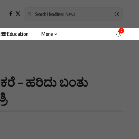
9
Education
More
ದ ಕರೆ – ಹರಿದು ಬಂತು
ರಿ