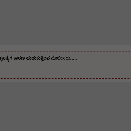
ಆತ್ಮಹತ್ಯೆಗೆ ಕಾರಣ ಹುಡುಕುತ್ತಿರವ ಪೊಲೀಸರು…..