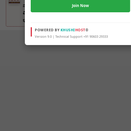
ನಾಮಕರಣ ಸಮಾರಂಭ – ರಾಜ್ಯಸಭಾ ಸದಸ್ಯರು ಧರ್ಮಾಧಿಕಾರಿ ಡಾ
Join Now
ವಿರೇಂದ್ರ ಹೆಗ್ಗಡೆ,ಶಾಸಕ ಅಮೃತ ದೇಸಾಯಿ ಸೇರಿದಂತೆ ಹಲವು ಗಣ್ಯರು
ಭಾಗಿ
POWERED BY
KHUSHI
HOST
®
Version 9.0 | Technical Support +91 90603 29333