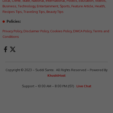
Local
,
Crime
,
State
,
National
,
International
,
Politics
,
Education
,
Videos
,
Business
,
Technology
,
Entertainment
,
Sports
,
Feature Article
,
Health
,
Recipes Tips
,
Traveling Tips
,
Beauty Tips
Policies:
Privacy Policy
,
Disclaimer Policy
,
Cookies Policy
,
DMCA Policy
,
Terms and
Conditions
Copyright © 2023 – Suddi Sante. All Rights Reserved – Powered By
KhushiHost
Support – 10:00 AM – 8:00 PM (IST)
Live Chat