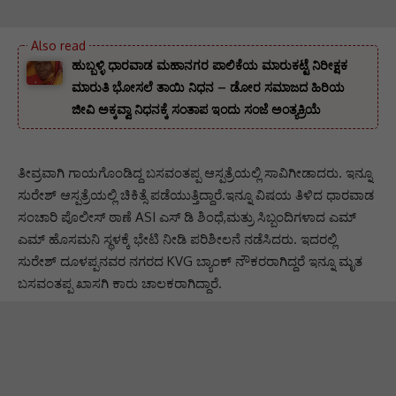
ಹುಬ್ಬಳ್ಳಿ ಧಾರವಾಡ ಮಹಾನಗರ ಪಾಲಿಕೆಯ ಮಾರುಕಟ್ಟೆ ನಿರೀಕ್ಷಕ
ಮಾರುತಿ ಭೋಸಲೆ ತಾಯಿ ನಿಧನ – ಡೋರ ಸಮಾಜದ ಹಿರಿಯ
ಜೀವಿ ಅಕ್ಕವ್ವಾ ನಿಧನಕ್ಕೆ ಸಂತಾಪ ಇಂದು ಸಂಜೆ ಅಂತ್ಯಕ್ರಿಯೆ
ತೀವ್ರವಾಗಿ ಗಾಯಗೊಂಡಿದ್ದ ಬಸವಂತಪ್ಪ ಆಸ್ಪತ್ರೆಯಲ್ಲಿ ಸಾವಿಗೀಡಾದರು. ಇನ್ನೂ
ಸುರೇಶ್ ಆಸ್ಪತ್ರೆಯಲ್ಲಿ ಚಿಕಿತ್ಸೆ ಪಡೆಯುತ್ತಿದ್ದಾರೆ.ಇನ್ನೂ ವಿಷಯ ತಿಳಿದ ಧಾರವಾಡ
ಸಂಚಾರಿ ಪೊಲೀಸ್ ಠಾಣೆ ASI ಎಸ್ ಡಿ ಶಿಂಧೆ,ಮತ್ರು ಸಿಬ್ಬಂದಿಗಳಾದ ಎಮ್
ಎಮ್ ಹೊಸಮನಿ ಸ್ಥಳಕ್ಕೆ ಭೇಟಿ ನೀಡಿ ಪರಿಶೀಲನೆ ನಡೆಸಿದರು. ಇದರಲ್ಲಿ
ಸುರೇಶ್ ದೂಳಪ್ಪನವರ ನಗರದ KVG ಬ್ಯಾಂಕ್ ನೌಕರರಾಗಿದ್ದರೆ ಇನ್ನೂ ಮೃತ
ಬಸವಂತಪ್ಪ ಖಾಸಗಿ ಕಾರು ಚಾಲಕರಾಗಿದ್ದಾರೆ.