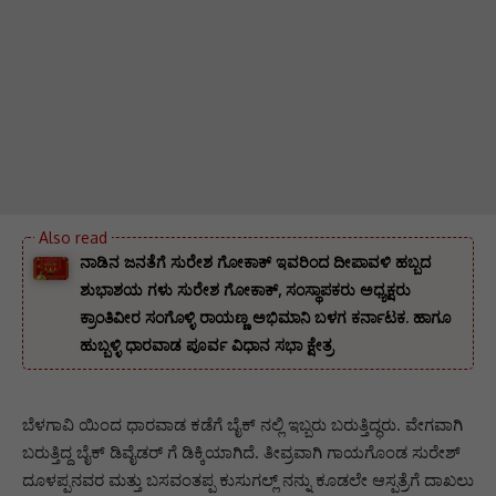
ನಾಡಿನ ಜನತೆಗೆ ಸುರೇಶ ಗೋಕಾಕ್ ಇವರಿಂದ ದೀಪಾವಳಿ ಹಬ್ಬದ
ಶುಭಾಶಯ ಗಳು ಸುರೇಶ ಗೋಕಾಕ್, ಸಂಸ್ಥಾಪಕರು ಅಧ್ಯಕ್ಷರು
ಕ್ರಾಂತಿವೀರ ಸಂಗೊಳ್ಳಿ ರಾಯಣ್ಣ ಅಭಿಮಾನಿ ಬಳಗ ಕರ್ನಾಟಕ. ‌ಹಾಗೂ
ಹುಬ್ಬಳ್ಳಿ ಧಾರವಾಡ ಪೂರ್ವ ವಿಧಾನ ಸಭಾ ಕ್ಷೇತ್ರ
ಬೆಳಗಾವಿ ಯಿಂದ ಧಾರವಾಡ ಕಡೆಗೆ ಬೈಕ್ ನಲ್ಲಿ ಇಬ್ಬರು ಬರುತ್ತಿದ್ಧರು. ವೇಗವಾಗಿ
ಬರುತ್ತಿದ್ದ ಬೈಕ್ ಡಿವೈಡರ್ ಗೆ ಡಿಕ್ಕಿಯಾಗಿದೆ‌. ತೀವ್ರವಾಗಿ ಗಾಯಗೊಂಡ ಸುರೇಶ್
ದೂಳಪ್ಪನವರ ಮತ್ತು ಬಸವಂತಪ್ಪ ಕುಸುಗಲ್ಲ್ ‌ನನ್ನು ಕೂಡಲೇ ಆಸ್ಪತ್ರೆಗೆ ದಾಖಲು