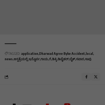
TAGGED:
application
Dharwad Agree Byke Accident
local
news
ಆಸ್ಪತ್ರೆಯಲ್ಲಿ
ಇನ್ನೊರ್ವ
ಗಾಯ
ಗೆ
ಡಿಕ್ಕಿ
ಡಿವೈಡರ್
ಬೈಕ್
ಸವಾರ
ಸಾವು