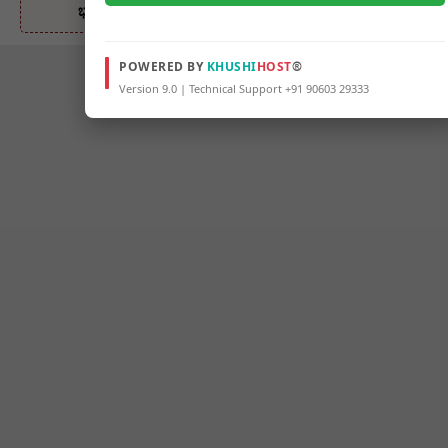
ಭಾಗಿ
POWERED BY
KHUSHI
HOST
®
Version 9.0 | Technical Support +91 90603 29333