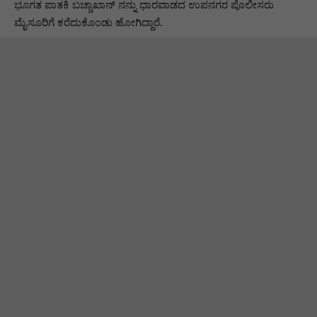
ಭೂಗತ ಪಾತಕಿ ಬಚ್ಚಾಖಾನ್ ನನ್ನು ಧಾರವಾಡದ ಉಪನಗರ ಪೊಲೀಸರು
ಮೈಸೂರಿಗೆ ಕರೆದುಕೊಂಡು ಹೋಗಿದ್ದಾರೆ.