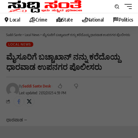
Local
Crime
State
National
Politics
Suddi Sante
>
Local News
>
ಮೈಸೂರಿಗೆ ಬಚ್ಚಾಖಾನ್ ನನ್ನು ಕರೆದೊಯ್ದ ಧಾರವಾಡ ಉಪನಗರ ಪೊಲೀಸರು
LOCAL NEWS
ಮೈಸೂರಿಗೆ ಬಚ್ಚಾಖಾನ್ ನನ್ನು ಕರೆದೊಯ್ದ
ಧಾರವಾಡ ಉಪನಗರ ಪೊಲೀಸರು
By
Suddi Sante Desk
Last updated: 21/12/2025 4:59 PM
ಧಾರವಾಡ –