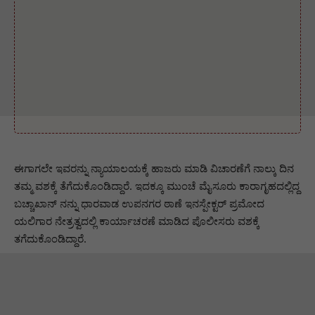
ಈಗಾಗಲೇ ಇವರನ್ನು ನ್ಯಾಯಾಲಯಕ್ಕೆ ಹಾಜರು ಮಾಡಿ ವಿಚಾರಣೆಗೆ ನಾಲ್ಕು ದಿನ
ತಮ್ಮ ವಶಕ್ಕೆ ತೆಗೆದುಕೊಂಡಿದ್ದಾರೆ‌. ಇದಕ್ಕೂ ಮುಂಚೆ ಮೈಸೂರು ಕಾರಾಗೃಹದಲ್ಲಿದ್ದ
ಬಚ್ಚಾಖಾನ್ ನನ್ನು ಧಾರವಾಡ ಉಪನಗರ ಠಾಣೆ ಇನಸ್ಪೇಕ್ಟರ್ ಪ್ರಮೋದ
ಯಲಿಗಾರ ನೇತ್ರತ್ವದಲ್ಲಿ ಕಾರ್ಯಾಚರಣೆ ಮಾಡಿದ ಪೊಲೀಸರು ವಶಕ್ಕೆ
ತಗೆದುಕೊಂಡಿದ್ದಾರೆ.