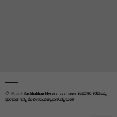
TAGGED:
Bachhakhan Mysore
local
news
ಉಪನಗರ
ಕರೆದೊಯ್ದ
ಧಾರವಾಡ
ನನ್ನು
ಪೊಲೀಸರು
ಬಚ್ಚಾಖಾನ್
ಮೈಸೂರಿಗೆ