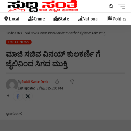
Local
Crime
State
National
Politics
Suddi Sante
>
Local News
>
ಮಾಜಿ ಸಚಿವ ವಿನಯ್ ಕುಲಕರ್ಣಿ ಗೆ ಜೈಲಿನಿಂದ ಸಿಗದ ಮುಕ್ತಿ
LOCAL NEWS
ಮಾಜಿ ಸಚಿವ ವಿನಯ್ ಕುಲಕರ್ಣಿ ಗೆ
ಜೈಲಿನಿಂದ ಸಿಗದ ಮುಕ್ತಿ
By
Suddi Sante Desk
Last updated: 21/12/2025 5:05 PM
ಧಾರವಾಡ –