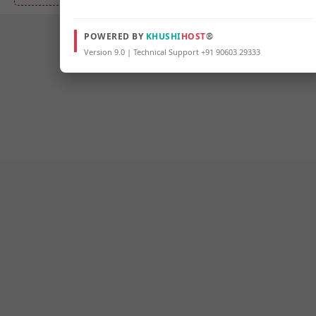
POWERED BY
KHUSHI
HOST
®
Version 9.0 | Technical Support +91 90603 29333