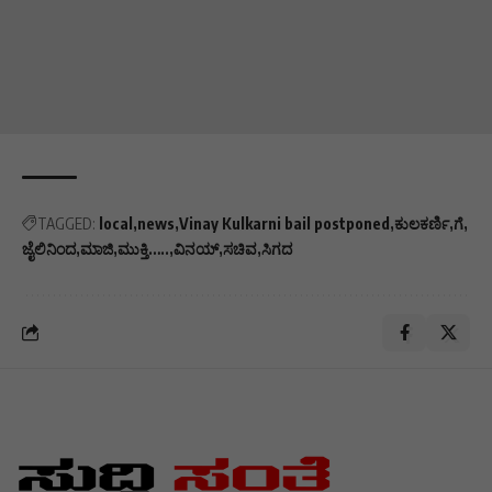
TAGGED:
local
news
Vinay Kulkarni bail postponed
ಕುಲಕರ್ಣಿ
ಗೆ
ಜೈಲಿನಿಂದ
ಮಾಜಿ
ಮುಕ್ತಿ…..
ವಿನಯ್
ಸಚಿವ
ಸಿಗದ