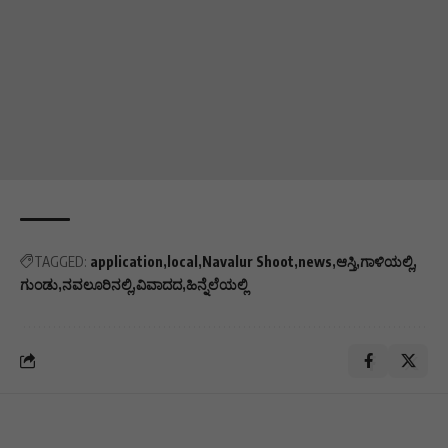
TAGGED:
application
local
Navalur Shoot
news
ಆಸ್ತಿ
ಗಾಳಿಯಲ್ಲಿ
ಗುಂಡು
ನವಲೂರಿನಲ್ಲಿ
ವಿವಾದದ
ಹಿನ್ನೆಲೆಯಲ್ಲಿ