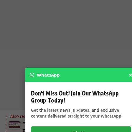
WhatsApp
Don't Miss Out! Join Our WhatsApp
Group Today!
Get the latest news, updates, and exclusive
content delivered straight to your WhatsApp.
ಇಂದು JSS ಸಂಸ್ಥೆಯ ಮತ್ತೊಂದು ITI ಉದ್ಘಾಟನೆ ಮತ್ತು
ನಾಮಕರಣ ಸಮಾರಂಭ – ರಾಜ್ಯಸಭಾ ಸದಸ್ಯರು ಧರ್ಮಾಧಿಕಾರಿ ಡಾ