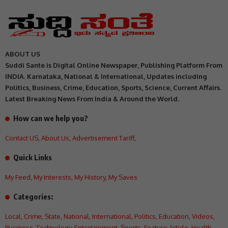
ABOUT US
Suddi Sante is Digital Online Newspaper, Publishing Platform From
INDIA. Karnataka, National & International, Updates including
Politics, Business, Crime, Education, Sports, Science, Current Affairs.
Latest Breaking News From India & Around the World.
How can we help you?
Contact US
,
About Us
,
Advertisement Tariff
,
Quick Links
My Feed
,
My Interests
,
My History
,
My Saves
Categories:
Local
,
Crime
,
State
,
National
,
International
,
Politics
,
Education
,
Videos
,
Business
,
Technology
,
Entertainment
,
Sports
,
Feature Article
,
Health
,