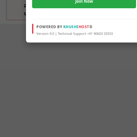
Join Now
ವಿರೇಂದ್ರ ಹೆಗ್ಗಡೆ,ಶಾಸಕ ಅಮೃತ ದೇಸಾಯಿ ಸೇರಿದಂತೆ ಹಲವು ಗಣ್ಯರು
ಭಾಗಿ
POWERED BY
KHUSHI
HOST
®
Version 9.0 | Technical Support +91 90603 29333