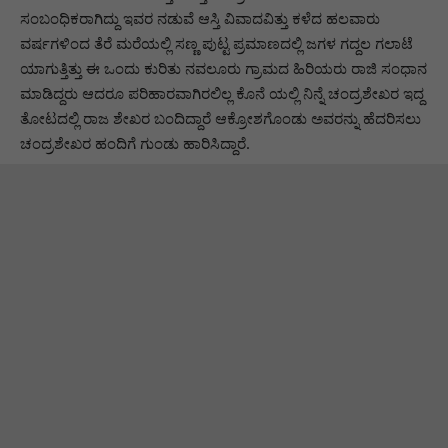
ಸಂಬಂಧಿಕರಾಗಿದ್ದು ಇವರ ನಡುವೆ ಆಸ್ತಿ ವಿವಾದವಿತ್ತು ಕಳೆದ ಹಲವಾರು
ವರ್ಷಗಳಿಂದ ತೆರೆ ಮರೆಯಲ್ಲಿ ಸಣ್ಣ ಪುಟ್ಟ ಪ್ರಮಾಣದಲ್ಲಿ ಜಗಳ ಗದ್ದಲ ಗಲಾಟೆ
ಯಾಗುತ್ತಿತ್ತು ಈ ಒಂದು ಕುರಿತು ನವಲೂರು ಗ್ರಾಮದ ಹಿರಿಯರು ರಾಜಿ ಸಂಧಾನ
ಮಾಡಿದ್ದರು ಆದರೂ ಪರಿಹಾರವಾಗಿರಲಿಲ್ಲ ಕೊನೆ ಯಲ್ಲಿ ನಿನ್ನೆ ಚಂದ್ರಶೇಖರ ಇದ್ದ
ತೋಟದಲ್ಲಿ ರಾಜ ಶೇಖರ ಬಂದಿದ್ದಾರೆ ಆಕ್ರೋಶಗೊಂಡು ಅವರನ್ನು ಹೆದರಿಸಲು
ಚಂದ್ರಶೇಖರ ಹಂದಿಗೆ ಗುಂಡು ಹಾರಿಸಿದ್ದಾರೆ.