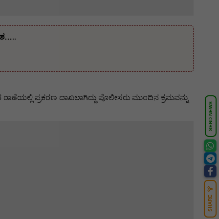
ೇಶ…..
 ಠಾಣೆಯಲ್ಲಿ ಪ್ರಕರಣ ದಾಖಲಾಗಿದ್ದು ಪೊಲೀಸರು ಮುಂದಿನ ಕ್ರಮವನ್ನು
SEND NEWS
SHARE