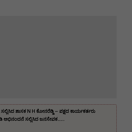
ಲ್ಲಿಸಿದ ಶಾಸಕ N H ಕೋನರೆಡ್ಡಿ – ಪಕ್ಷದ ಕಾರ್ಯಕರ್ತರು
 ಅಭಿನಂದನೆ ಸಲ್ಲಿಸಿದ ಜನಸೇವಕ…..