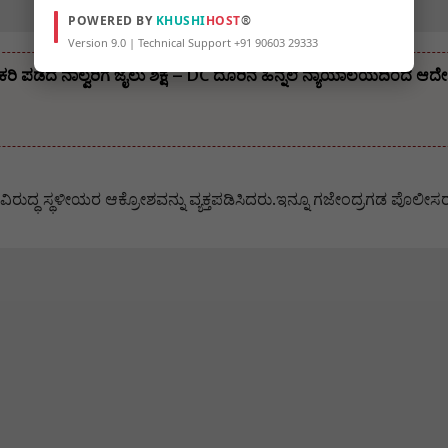
POWERED BY
KHUSHI
HOST
®
Version 9.0 | Technical Support +91 90603 29333
ೌಕರಿ ಪಡೆದ ನಾಲ್ವರಿಗೆ ಜೈಲು ಶಿಕ್ಷೆ – DC ದೂರಿನ ಹಿನ್ನಲೆ ನ್ಯಾಯಾಲಯದಿಂದ ಆದ
ುದ್ಧ ಸ್ಥಳೀಯರ ಆಕ್ರೋಶವನ್ನು ವ್ಯಕ್ತಪಡಿಸಿದರು.ಇನ್ನೂ ಗಜೇಂದ್ರಗಡ ಪೊಲೀಸರ