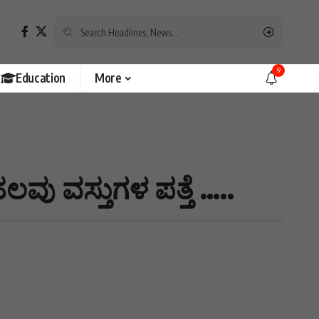
9
Education
More
ಲವು ವಸ್ತುಗಳ ಪತ್ತೆ …..