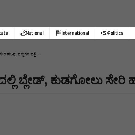
tate
National
International
Politics
ೇರಿ ಹಲವು ವಸ್ತುಗಳ ಪತ್ತೆ …..
ಲ್ಲಿ ಬ್ಲೇಡ್, ಕುಡಗೋಲು ಸೇರಿ ಹ