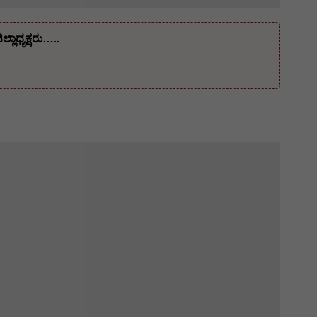
ಾಧ್ಯಕ್ಷರು…..