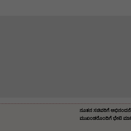
ನೂತನ ಸಚಿವರಿಗೆ ಅಭಿನಂದನೆ ಸ
ಮುಖಂಡರೊಂದಿಗೆ ಭೇಟಿ ಮಾಡಿ