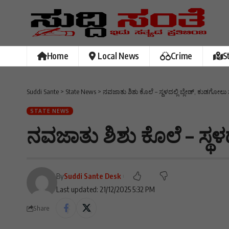
Home
Local News
Crime
S
Suddi Sante
>
State News
>
ನವಜಾತು ಶಿಶು ಕೊಲೆ – ಸ್ಥಳದಲ್ಲಿ ಬ್ಲೇಡ್, ಕುಡಗೋಲು ಸ
STATE NEWS
ನವಜಾತು ಶಿಶು ಕೊಲೆ – ಸ್ಥಳದ
By
Suddi Sante Desk
Last updated: 21/12/2025 5:32 PM
Share