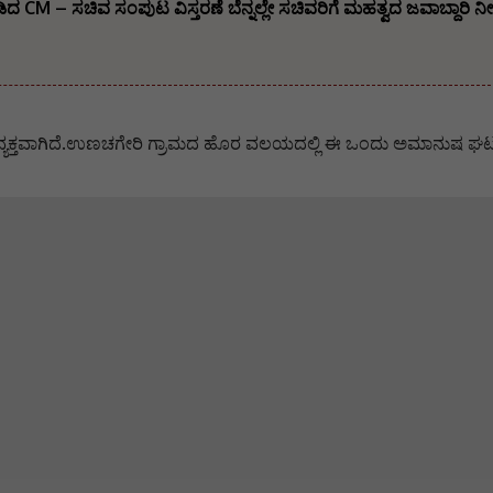
ಡಿದ CM – ಸಚಿವ ಸಂಪುಟ ವಿಸ್ತರಣೆ ಬೆನ್ನಲ್ಲೇ ಸಚಿವರಿಗೆ ಮಹತ್ವದ ಜವಾಬ್ದಾರಿ 
ವ್ಯಕ್ತವಾಗಿದೆ.ಉಣಚಗೇರಿ ಗ್ರಾಮದ ಹೊರ ವಲಯದಲ್ಲಿ ಈ ಒಂದು ಅಮಾನುಷ ಘಟ