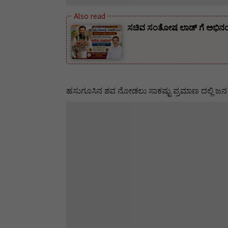
ಸಚಿವ ಸಂತೋಷ ಲಾಡ್ ಗೆ ಅಭಿನಂದನೆ
ಹಸುಗೂಸಿನ ಶವ ನೋಡಲು ಸಾಕಷ್ಟು ಪ್ರಮಾಣ ದಲ್ಲಿ ಜನ ಸೇರಿ