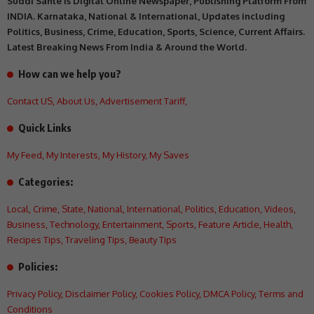
Suddi Sante is Digital Online Newspaper, Publishing Platform From
INDIA. Karnataka, National & International, Updates including
Politics, Business, Crime, Education, Sports, Science, Current Affairs.
Latest Breaking News From India & Around the World.
How can we help you?
Contact US
,
About Us
,
Advertisement Tariff
,
Quick Links
My Feed
,
My Interests
,
My History
,
My Saves
Categories:
Local
,
Crime
,
State
,
National
,
International
,
Politics
,
Education
,
Videos
,
Business
,
Technology
,
Entertainment
,
Sports
,
Feature Article
,
Health
,
Recipes Tips
,
Traveling Tips
,
Beauty Tips
Policies:
Privacy Policy
,
Disclaimer Policy
,
Cookies Policy
,
DMCA Policy
,
Terms and
Conditions