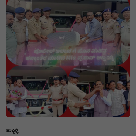
ಹುಬ್ಬಳ್ಳಿ
–