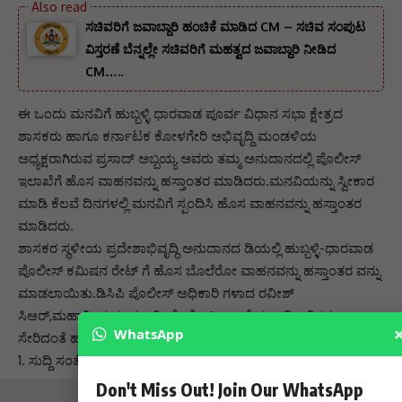
ಸಚಿವರಿಗೆ ಜವಾಬ್ದಾರಿ ಹಂಚಿಕೆ ಮಾಡಿದ CM – ಸಚಿವ ಸಂಪುಟ
ವಿಸ್ತರಣೆ ಬೆನ್ನಲ್ಲೇ ಸಚಿವರಿಗೆ ಮಹತ್ವದ ಜವಾಬ್ದಾರಿ ನೀಡಿದ
CM…..
ಈ ಒಂದು ಮನವಿಗೆ ಹುಬ್ಬಳ್ಳಿ ಧಾರವಾಡ ಪೂರ್ವ ವಿಧಾನ ಸಭಾ ಕ್ಷೇತ್ರದ
ಶಾಸಕರು ಹಾಗೂ ಕರ್ನಾಟಕ ಕೋಳಗೇರಿ ಅಭಿವೃದ್ದಿ ಮಂಡಳಿಯ
ಅಧ್ಯಕ್ಷರಾಗಿರುವ ಪ್ರಸಾದ್ ಅಬ್ಬಯ್ಯ ಅವರು ತಮ್ಮ ಅನುದಾನದಲ್ಲಿ ಪೊಲೀಸ್
ಇಲಾಖೆಗೆ ಹೊಸ ವಾಹನವನ್ನು ಹಸ್ತಾಂತರ ಮಾಡಿದರು.ಮನವಿಯನ್ನು ಸ್ವೀಕಾರ
ಮಾಡಿ ಕೆಲವೆ ದಿನಗಳಲ್ಲಿ ಮನವಿಗೆ ಸ್ಪಂದಿಸಿ ಹೊಸ ವಾಹನವನ್ನು ಹಸ್ತಾಂತರ
ಮಾಡಿದರು.
ಶಾಸಕರ ಸ್ಥಳೀಯ ಪ್ರದೇಶಾಭಿವೃದ್ಧಿ ಅನುದಾನದ ಡಿಯಲ್ಲಿ ಹುಬ್ಬಳ್ಳಿ-ಧಾರವಾಡ
ಪೊಲೀಸ್ ಕಮಿಷನ ರೇಟ್ ಗೆ ಹೊಸ ಬೊಲೆರೋ ವಾಹನವನ್ನು ಹಸ್ತಾಂತರ ವನ್ನು
ಮಾಡಲಾಯಿತು.ಡಿಸಿಪಿ ಪೊಲೀಸ್ ಅಧಿಕಾರಿ ಗಳಾದ ರವೀಶ್
ಸಿಆರ್,ಮಹಾನಿಂಗ ನಂದಗಾವಿ, ಪೊಲೀಸ್ ಇಲಾಖೆಯ ಅಧಿಕಾರಿಗಳು
WhatsApp
ಸೇರಿದಂತೆ ಹಲವರು ಉಪಸ್ಥಿತರಿದ್ದರು.
ಸುದ್ದಿ ಸಂತೆ ನ್ಯೂಸ್ ಹುಬ್ಬಳ್ಳಿ…..
Don't Miss Out! Join Our WhatsApp