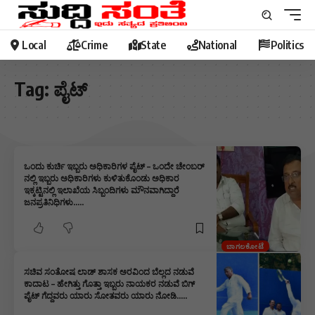
Local
Crime
State
National
Politics
Tag:
ಪೈಟ್
ಒಂದು ಕುರ್ಚಿ ಇಬ್ಬರು ಅಧಿಕಾರಿಗಳ ಪೈಟ್ – ಒಂದೇ ಚೇಂಬರ್
ನಲ್ಲಿ ಇಬ್ಬರು ಅಧಿಕಾರಿಗಳು ಕುಳಿತುಕೊಂಡು ಅಧಿಕಾರ
ಇಕ್ಕಟ್ಟಿನಲ್ಲಿ ಇಲಾಖೆಯ ಸಿಬ್ಬಂದಿಗಳು ಮೌನವಾಗಿದ್ದಾರೆ
ಜನಪ್ರತಿನಿಧಿಗಳು…..
ಬಾಗಲಕೋಟೆ
ಸಚಿವ ಸಂತೋಷ ಲಾಡ್ ಶಾಸಕ ಅರವಿಂದ ಬೆಲ್ಲದ ನಡುವೆ
ಕಾದಾಟ – ಹೇಗಿತ್ತು ಗೊತ್ತಾ ಇಬ್ಬರು ನಾಯಕರ ನಡುವೆ ಬಿಗ್
ಪೈಟ್ ಗೆದ್ದವರು ಯಾರು ಸೋತವರು ಯಾರು ನೋಡಿ…..