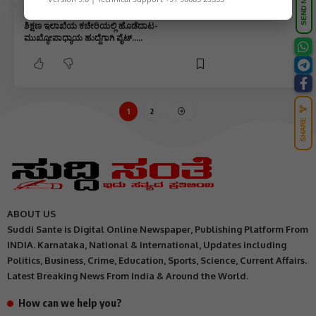
SEND NEWS
ಶಿಕ್ಷಣ ಇಲಾಖೆಯ ಕಚೇರಿಯಲ್ಲಿ ಹೊಡೆದಾಟ-
ಮುಖ್ಯೋಪಾಧ್ಯಾಯ ಹುದ್ದೆಗಾಗಿ ಪೈಟ್…..
1
2
SHARE
ABOUT US
Suddi Sante is Digital Online Newspaper, Publishing Platform From
INDIA. Karnataka, National & International, Updates including
Politics, Business, Crime, Education, Sports, Science, Current Affairs.
Latest Breaking News From India & Around the World.
How can we help you?