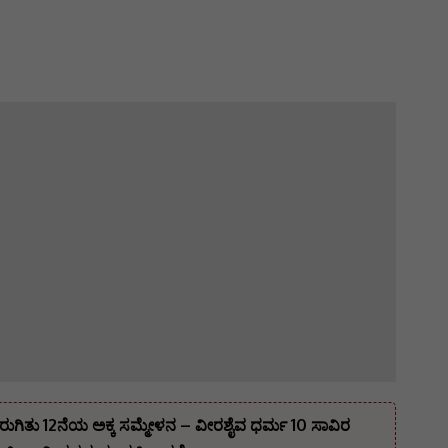
ರುಗಿತು 12ನೆಯ ಅಕ್ಕ ಸಮ್ಮೇಳನ – ವೀರಶೈವ ಧರ್ಮ 10 ಸಾವಿರ