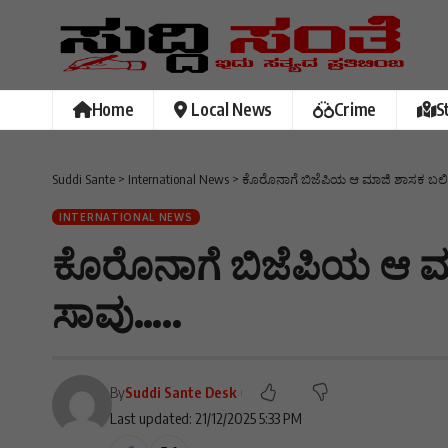
Home
Local News
Crime
S
Suddi Sante
>
International News
>
ಕೊರೊನಾಗೆ ಬಿಜೆಪಿಯ ಆ ಮಾಜಿ ಶಾಸಕ ಬಲಿ – 
INTERNATIONAL NEWS
ಕೊರೊನಾಗೆ ಬಿಜೆಪಿಯ ಆ ಮಾಜ
ಸಾವು…..
By
Suddi Sante Desk
Last updated: 21/12/2025 5:33 PM