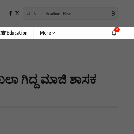
9
Education
More
ಖಲಾ ಗಿದ್ದ ಮಾಜಿ ಶಾಸಕ