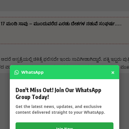
 ದಾಳಿ 17 ಮಂದಿ ಸಾವು – ಮುಂದುವರೆದ ಎರಡು ದೇಶಗಳ ನಡುವೆ ಸಂಘರ್ಷ…..
್ತು ಆದರೆ ಆಸ್ಪತ್ರೆಯಲ್ಲಿ ಚಿಕಿತ್ಸೆ ಫಲಿಸದೇ ಇಂದು ಸಾವಿಗೀಡಾಗಿದ್ದಾರೆ. ಪತ್ನಿ ಇಬ್ಬರ
ಶೋಕದ ವಾತಾವರಣ ನಿರ್ಮಾಣ ವಾಗಿದ್ದು ಅವರ ಅಭಿಮಾನಿಗಳು ಕಾರ್ಯಕರ್ತರು ಮುಖಂ
×
WhatsApp
Don't Miss Out! Join Our WhatsApp
Group Today!
Get the latest news, updates, and exclusive
content delivered straight to your WhatsApp.