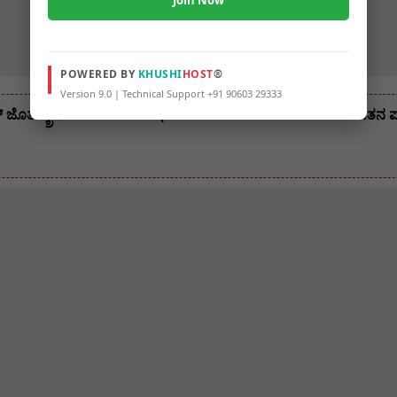
Join Now
POWERED BY
KHUSHI
HOST
®
Version 9.0 | Technical Support +91 90603 29333
 ಜೊತೆ ಸ್ಕ್ರೀನ್ ಶೇರಿಂಗ್ ಹೊಸ ಫೀಚರ್ ಬಿಡುಗಡೆ – ಬಳಕೆದಾರರಿಗೆ ಹೊಸತನ 