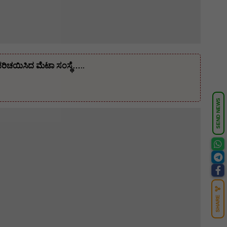
ಪರಿಚಯಿಸಿದ ಮೆಟಾ ಸಂಸ್ಥೆ…..
SEND NEWS
SHARE