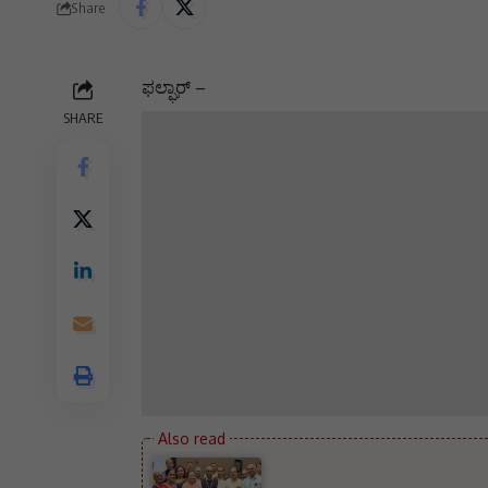
Share
ಫಲ್ಘಾರ್ –
SHARE