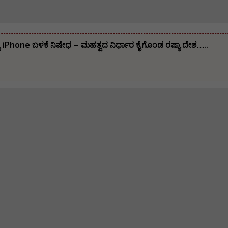
ಸಕ್ಕೆ iPhone ಬಳಕೆ ನಿಷೇಧ – ಮಹತ್ವದ ನಿರ್ಧಾರ ಕೈಗೊಂಡ ರಷ್ಯಾ ದೇಶ…..