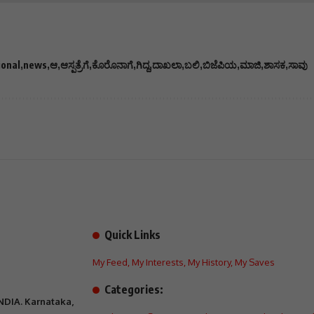
ional
news
ಆ
ಆಸ್ಪತ್ರೆಗೆ
ಕೊರೊನಾಗೆ
ಗಿದ್ದ
ದಾಖಲಾ
ಬಲಿ
ಬಿಜೆಪಿಯ
ಮಾಜಿ
ಶಾಸಕ
ಸಾವು
Quick Links
My Feed
,
My Interests
,
My History
,
My Saves
Categories:
INDIA. Karnataka,