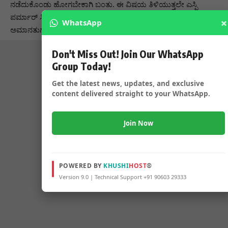
ನಡೆದುಕೊಂಡು ಹೋಗಬೇಕಾಗಿ ಬಂತು. ಈ ವಿಷಯ ತಿಳಿಯುತ್ತಲೇ ಎಸ್ಪಿ
ಪರ್ಮಾರ್ ಸ್ಮಿಟ್ ಪರಷೋತ್ತಮ್ ದಾಸ್ ರೀನಾ ಬಕ್ಸಲ್ ಅವರನ್ನು
×
WhatsApp
ಅಮಾನತುಗೊಳಿಸಿದ್ದಾರೆ
Don't Miss Out! Join Our WhatsApp
Group Today!
Get the latest news, updates, and exclusive
content delivered straight to your WhatsApp.
Join Now
POWERED BY
KHUSHI
HOST
®
Version 9.0 | Technical Support +91 90603 29333