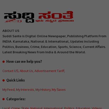
ABOUT US
Suddi Sante is Digital Online Newspaper, Publishing Platform From
INDIA. Karnataka, National & International, Updates including
Politics, Business, Crime, Education, Sports, Science, Current Affairs.
Latest Breaking News From India & Around the World.
How can we help you?
Contact US
,
About Us
,
Advertisement Tariff
,
Quick Links
My Feed
,
My Interests
,
My History
,
My Saves
Categories:
Local
,
Crime
,
State
,
National
,
International
,
Politics
,
Education
,
Videos
,