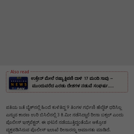
ಉಕ್ರೇನ್ ಮೇಲೆ ರಷ್ಯಾ ಕ್ಷಿಪಣಿ ದಾಳಿ 17 ಮಂದಿ ಸಾವು –
ಮುಂದುವರೆದ ಎರಡು ದೇಶಗಳ ನಡುವೆ ಸಂಘರ್ಷ…..
ಪತಿಯ ಜತೆ ಬೈಕ್‌ನಲ್ಲಿ ಹಿಂದೆ ಕುಳಿತಿದ್ದ 9 ತಿಂಗಳ ಗರ್ಭಿಣಿ ಹೆಲ್ಮೆಟ್ ಧರಿಸಿಲ್ಲ
ಎನ್ನುವ ಕಾರಣ ಉರಿ ಬಿಸಿಲಿನಲ್ಲಿ 3 ಕಿ.ಮೀ ನಡೆಸಿದ್ದಾರೆ ರೀನಾ ಬಕ್ಸಲ್ ಎಂದು
ಪೊಲೀಸ್‌ ಇನ್ಸ್‌ಪೆಕ್ಟರ್‌. ಈ ಘಟನೆ ನಡೆಯುತ್ತಿದ್ದಂತೆಯೇ ಆಕ್ರೋಶ
ವ್ಯಕ್ತಪಡಿಸಿರುವ ಪೊಲೀಸ್‌ ಇಲಾಖೆ ರೀನಾರನ್ನು ಅಮಾನತು ಮಾಡಿದೆ.