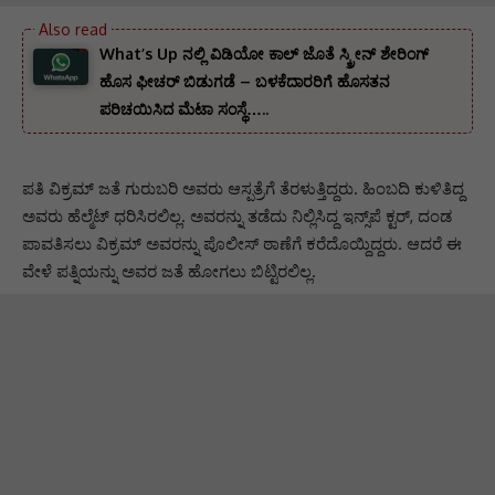
What’s Up ನಲ್ಲಿ ವಿಡಿಯೋ ಕಾಲ್ ಜೊತೆ ಸ್ಕ್ರೀನ್ ಶೇರಿಂಗ್
ಹೊಸ ಫೀಚರ್ ಬಿಡುಗಡೆ – ಬಳಕೆದಾರರಿಗೆ ಹೊಸತನ
ಪರಿಚಯಿಸಿದ ಮೆಟಾ ಸಂಸ್ಥೆ…..
ಪತಿ ವಿಕ್ರಮ್ ಜತೆ ಗುರುಬರಿ ಅವರು ಆಸ್ಪತ್ರೆಗೆ ತೆರಳುತ್ತಿದ್ದರು. ಹಿಂಬದಿ ಕುಳಿತಿದ್ದ
ಅವರು ಹೆಲ್ಮೆಟ್ ಧರಿಸಿರಲಿಲ್ಲ. ಅವರನ್ನು ತಡೆದು ನಿಲ್ಲಿಸಿದ್ದ ಇನ್ಸ್‌ಪೆ ಕ್ಟರ್‌, ದಂಡ
ಪಾವತಿಸಲು ವಿಕ್ರಮ್ ಅವರನ್ನು ಪೊಲೀಸ್ ಠಾಣೆಗೆ ಕರೆದೊಯ್ದಿದ್ದರು. ಆದರೆ ಈ
ವೇಳೆ ಪತ್ನಿಯನ್ನು ಅವರ ಜತೆ ಹೋಗಲು ಬಿಟ್ಟಿರಲಿಲ್ಲ.