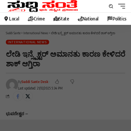
Local
Crime
State
National
Politics
Suddi Sante
>
International News
>
ಲೇಡಿ ಇನ್ಸ್ಪೆಕ್ಟರ್ ಅಮಾನತು ಕಾರಣ ಕೇಳಿದರೆ ಶಾಕ್ ಆಗ್ತಿರಾ
INTERNATIONAL NEWS
ಲೇಡಿ ಇನ್ಸ್ಪೆಕ್ಟರ್ ಅಮಾನತು ಕಾರಣ ಕೇಳಿದರೆ
ಶಾಕ್ ಆಗ್ತಿರಾ
By
Suddi Sante Desk
Last updated: 21/12/2025 5:34 PM
ಭುವನೇಶ್ವರ‌ –