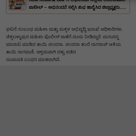
ಪಾಟೀಲ್ – ಅಭಿನಂದನೆ ಸಲ್ಲಿಸಿ ಶುಭ ಹಾರೈಸಿದ ಜಿಲ್ಲಾಧ್ಯಕ್ಷರು…..
ಘಟನೆ ಸಂಬಂಧ ಮಹಿಳಾ ಮತ್ತು ಮಕ್ಕಳ ಅಭಿವೃದ್ಧಿ ಇಲಾಖೆ ಅಧಿಕಾರಿಗಳು
ಚಿಕ್ಕಬಳ್ಳಾಪುರ ಮಹಿಳಾ ಪೊಲೀಸ್ ಠಾಣೆಗೆ ದೂರು ನೀಡಿದ್ದಾರೆ. ಮಗುವನ್ನ
ಮಾರಾಟ ಮಾಡಿದ ತಾಯಿ ಚಂದನಾ. ಚಂದನಾ ತಂದೆ ನಾಗರಾಜ್ ಆಕೆಯ
ತಾಯಿ ನಾಗಮಣಿ. ಅಕ್ರಮವಾಗಿ ದತ್ತು ಪಡೆದ
ರೂಪಾವತಿ ಬಂಧನ ಮಾಡಲಾಗಿದೆ.