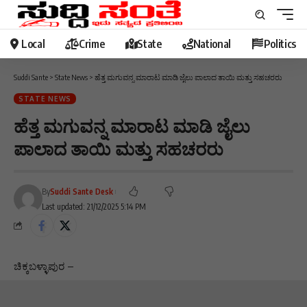
Local
Crime
State
National
Politics
Suddi Sante
>
State News
>
ಹೆತ್ತ ಮಗುವನ್ನ ಮಾರಾಟ ಮಾಡಿ ಜೈಲು ಪಾಲಾದ ತಾಯಿ ಮತ್ತು ಸಹಚರರು
STATE NEWS
ಹೆತ್ತ ಮಗುವನ್ನ ಮಾರಾಟ ಮಾಡಿ ಜೈಲು
ಪಾಲಾದ ತಾಯಿ ಮತ್ತು ಸಹಚರರು
By
Suddi Sante Desk
Last updated: 21/12/2025 5:14 PM
ಚಿಕ್ಕಬಳ್ಳಾಪುರ –