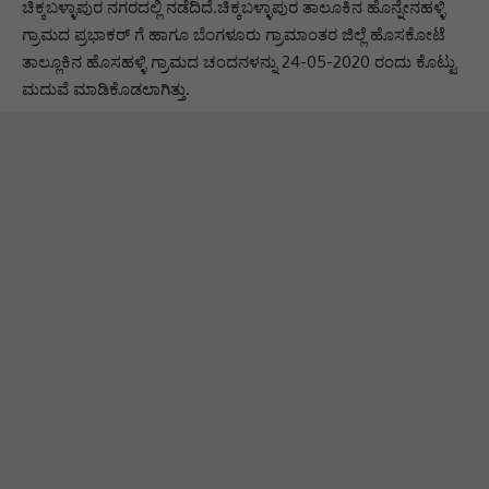
ಚಿಕ್ಕಬಳ್ಳಾಪುರ ನಗರದಲ್ಲಿ ನಡೆದಿದೆ.ಚಿಕ್ಕಬಳ್ಳಾಪುರ ತಾಲೂಕಿನ ಹೊನ್ನೇನಹಳ್ಳಿ
ಗ್ರಾಮದ ಪ್ರಭಾಕರ್ ಗೆ ಹಾಗೂ ಬೆಂಗಳೂರು ಗ್ರಾಮಾಂತರ ಜಿಲ್ಲೆ ಹೊಸಕೋಟೆ
ತಾಲ್ಲೂಕಿನ ಹೊಸಹಳ್ಳಿ ಗ್ರಾಮದ ಚಂದನಳನ್ನು 24-05-2020 ರಂದು ಕೊಟ್ಟು
ಮದುವೆ ಮಾಡಿಕೊಡಲಾಗಿತ್ತು.