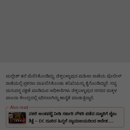
ಮಲ್ಲೇಶ್ ತಲೆ ಮೆರೆಸಿಕೊಂಡಿದ್ದು. ಚಿಕ್ಕಬಳ್ಳಾಪುರ ಮಹಿಳಾ ಠಾಣೆಯ ಪೊಲೀಸ್
ಠಾಣೆಯಲ್ಲಿ ಪ್ರಕರಣ ದಾಖಲಿಸಿಕೊಂಡು ತನಿಖೆಯನ್ನು ಕೈಗೊಂಡಿದ್ದಾರೆ. ಸಧ್ಯ
ಮಗುವನ್ನ ರಕ್ಷಣೆ ಮಾಡಿರುವ ಅಧಿಕಾರಿಗಳು ಚಿಕ್ಕಬಳ್ಳಾಪುರ ನಗರದ ಮಕ್ಕಳ
ಪಾಲನಾ ಕೇಂದ್ರದಲ್ಲಿ ಇರಿಸಲಾಗಿದ್ದು ಹಾರೈಕೆ ಮಾಡುತ್ತಿದ್ದಾರೆ.
ನಕಲಿ ಅಂಕಪಟ್ಟಿ ನೀಡಿ ಸರ್ಕಾರಿ ನೌಕರಿ ಪಡೆದ ನಾಲ್ವರಿಗೆ ಜೈಲು
ಶಿಕ್ಷೆ – DC ದೂರಿನ ಹಿನ್ನಲೆ ನ್ಯಾಯಾಲಯದಿಂದ ಆದೇಶ…..