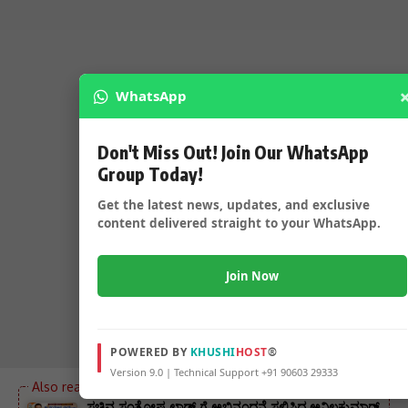
WhatsApp
Don't Miss Out! Join Our WhatsApp
Group Today!
Get the latest news, updates, and exclusive
content delivered straight to your WhatsApp.
Join Now
POWERED BY
KHUSHI
HOST
®
Version 9.0 | Technical Support +91 90603 29333
ಸಚಿವ ಸಂತೋಷ ಲಾಡ್ ಗೆ ಅಭಿನಂದನೆ ಸಲ್ಲಿಸಿದ ಅನಿಲಕುಮಾರ್