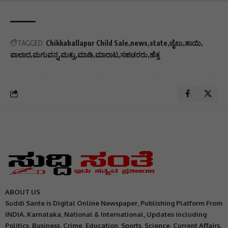
TAGGED:
Chikkaballapur Child Sale
news
state
ಜೈಲು
ತಾಯಿ
ಪಾಲಾದ
ಮಗುವನ್ನ
ಮತ್ತು
ಮಾಡಿ
ಮಾರಾಟ
ಸಹಚರರು
ಹೆತ್ತ
ABOUT US
Suddi Sante is Digital Online Newspaper, Publishing Platform From
INDIA. Karnataka, National & International, Updates including
Politics, Business, Crime, Education, Sports, Science, Current Affairs.