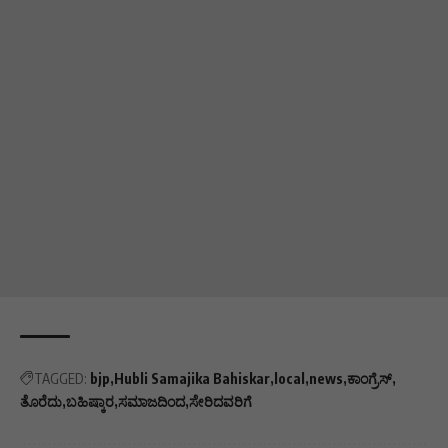
TAGGED:
bjp
Hubli Samajika Bahiskar
local
news
ಕಾಂಗ್ರೆಸ್
ತೊರೆದು
ಬಹಿಷ್ಕಾರ
ಸಮಾಜದಿಂದ
ಸೇರಿದವರಿಗೆ