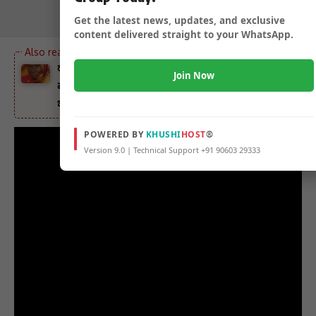
Get the latest news, updates, and exclusive
content delivered straight to your WhatsApp.
ಹುಬ್ಬಳ್ಳಿ ಧಾರವಾಡ ಮಹಾನಗರ ಪಾಲಿಕೆಯ ಮಾರುಕಟ್ಟೆ ನಿರೀಕ್ಷಕ
Join Now
ಮಾರುತಿ ಭೋಸಲೆ ತಾಯಿ ನಿಧನ – ಡೋರ ಸಮಾಜದ ಹಿರಿಯ
ಜೀವಿ ಅಕ್ಕವ್ವಾ ನಿಧನಕ್ಕೆ ಸಂತಾಪ ಇಂದು ಸಂಜೆ ಅಂತ್ಯಕ್ರಿಯೆ
POWERED BY
KHUSHI
HOST
®
Version 9.0 | Technical Support +91 90603 29333