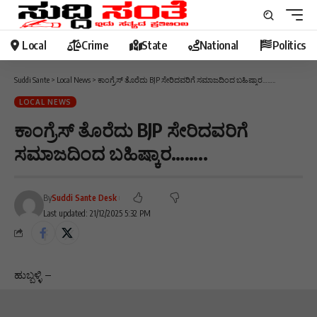
Local
Crime
State
National
Politics
Suddi Sante
>
Local News
>
ಕಾಂಗ್ರೆಸ್ ತೊರೆದು BJP ಸೇರಿದವರಿಗೆ ಸಮಾಜದಿಂದ ಬಹಿಷ್ಕಾರ……..
LOCAL NEWS
ಕಾಂಗ್ರೆಸ್ ತೊರೆದು BJP ಸೇರಿದವರಿಗೆ
ಸಮಾಜದಿಂದ ಬಹಿಷ್ಕಾರ……..
By
Suddi Sante Desk
Last updated: 21/12/2025 5:32 PM
ಹುಬ್ಬಳ್ಳಿ –