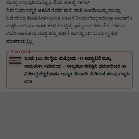
ಮುನ್ನಾ ಐನಾಪುರಿ ಮುಲ್ಲಾ ಓಣಿಯ ಡಾಕಪ್ಪ ಸರ್ಕಲ್
ನಿವಾಸಿಯಾಗಿದ್ದಾರೆ.ಆತನಿಗೆ ಸೇರಿದ ಮನೆ, ಪಾತ್ರೆ ಅಂಗಡಿಯನ್ನು ಮುಲ್ಲಾ
ಓಣಿಯಿಂದ ತೆರವುಗೊಳಿಸುವಂತೆ ಸೂಚನೆ ನೀಡಲಾಗಿದ್ದು ಇದೆಂಥಾ ಸಾಮಾಜಿಕ
ಬದ್ದತೆ ಎಂಬ ಮಾತುಗಳು ಕೇಳಿ ಬರುತ್ತಿದ್ದು ಇಷ್ಟೊಂದು ಬೆಳವಣಿಗೆ ನಡೆದರೂ
ಬಿಜೆಪಿ ನಾಯಕರು ಮಾತ್ರ ತಮ್ಮ ಪಾಡಿಗೆ ತಾವಿದ್ದು ಯಾರು ಮುನ್ನಾ ಪರ
ಮಾತನಾಡುತ್ತಿಲ್ಲ
ಇಂದು JSS ಸಂಸ್ಥೆಯ ಮತ್ತೊಂದು ITI ಉದ್ಘಾಟನೆ ಮತ್ತು
ನಾಮಕರಣ ಸಮಾರಂಭ – ರಾಜ್ಯಸಭಾ ಸದಸ್ಯರು ಧರ್ಮಾಧಿಕಾರಿ ಡಾ
ವಿರೇಂದ್ರ ಹೆಗ್ಗಡೆ,ಶಾಸಕ ಅಮೃತ ದೇಸಾಯಿ ಸೇರಿದಂತೆ ಹಲವು ಗಣ್ಯರು
ಭಾಗಿ