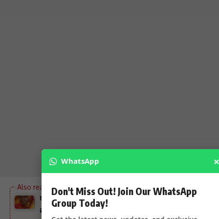
WhatsApp
Don't Miss Out! Join Our WhatsApp
ಹುಬ್ಬಳ್ಳಿ ಧಾರವಾಡ ಮಹಾನಗರ ಪಾಲಿಕೆಯ ಮಾರುಕಟ್ಟೆ ನಿರೀಕ್ಷಕ
Group Today!
ಮಾರುತಿ ಭೋಸಲೆ ತಾಯಿ ನಿಧನ – ಡೋರ ಸಮಾಜದ ಹಿರಿಯ