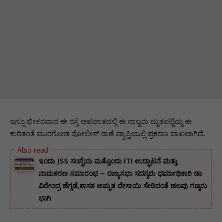
ಇನ್ನೂ ಭೀಕರವಾದ ಈ ರಸ್ತೆ ಅಪಘಾತದಲ್ಲಿ ಈ ನಾಲ್ವರು ಮೃತಪಟ್ಟಿದ್ದು ಈ
ಕುರಿತಂತೆ ಮುರಗೋಡ ಪೋಲೀಸ್ ಠಾಣೆ ವ್ಯಾಪ್ತಿಯಲ್ಲಿ ಪ್ರಕರಣ ದಾಖಲಾಗಿದೆ.
ಇಂದು JSS ಸಂಸ್ಥೆಯ ಮತ್ತೊಂದು ITI ಉದ್ಘಾಟನೆ ಮತ್ತು
ನಾಮಕರಣ ಸಮಾರಂಭ – ರಾಜ್ಯಸಭಾ ಸದಸ್ಯರು ಧರ್ಮಾಧಿಕಾರಿ ಡಾ
ವಿರೇಂದ್ರ ಹೆಗ್ಗಡೆ,ಶಾಸಕ ಅಮೃತ ದೇಸಾಯಿ ಸೇರಿದಂತೆ ಹಲವು ಗಣ್ಯರು
ಭಾಗಿ